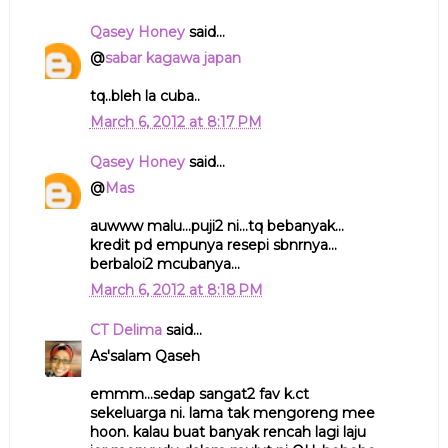
Qasey Honey
said...
@
sabar kagawa japan
tq..bleh la cuba..
March 6, 2012 at 8:17 PM
Qasey Honey
said...
@
Mas
auwww malu...puji2 ni...tq bebanyak...
kredit pd empunya resepi sbnrnya...
berbaloi2 mcubanya...
March 6, 2012 at 8:18 PM
CT Delima
said...
As'salam Qaseh
emmm...sedap sangat2 fav k.ct
sekeluarga ni. lama tak mengoreng mee
hoon. kalau buat banyak rencah lagi laju