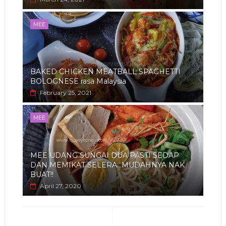
MEE
BAKED CHICKEN MEATBALL SPAGHETTI
BOLOGNESE rasa Malaysia
February 25, 2021
MEE
MEE UDANG SUNGAI DUA PASTI SEDAP
DAN MEMIKAT SELERA...MUDAHNYA NAK
BUAT!!
April 27, 2020