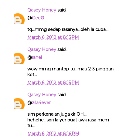
Qasey Honey
said...
@
Gee®
tq...mmg sedap rasanya...bleh la cuba...
March 6, 2012 at 8:15 PM
Qasey Honey
said...
@
rahel
wow mmg mantop tu...mau 2-3 pinggan
kot...
March 6, 2012 at 8:15 PM
Qasey Honey
said...
@
zila4ever
slm perkenalan juga dr QH...
hehehe...sori la yer buat awk rasa mcm
tu...
March 6, 2012 at 8:16 PM