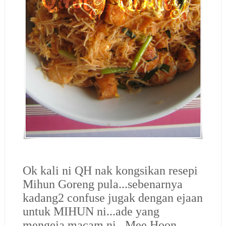
Ok kali ni QH nak kongsikan resepi
Mihun Goreng pula...sebenarnya
kadang2 confuse jugak dengan ejaan
untuk MIHUN ni...ade yang
mengeja macam ni...Mee Hoon,