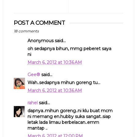
POST A COMMENT
18 comments
Anonymous said...
oh sedapnya bihun, mmg peberet saya
ni
March 6, 2012 at 10:36 AM
Gee®
said...
Wah..sedapnya mihun goreng tu...
March 6, 2012 at 10:36 AM
rahel
said...
dapnya..mihun goreng..ni klu buat mcm
ni memang en.hubby suka sangat..siap
letak lada limau berbelacan..emm
mantap ..
March 6, 2012 at 12:00 PM