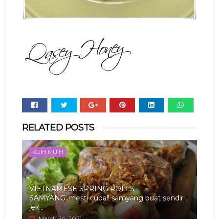
Whats
RELATED POSTS
app
KUIH MUIH
VIETNAMESE SPRING ROLLS
SAMYANG..mesti cuba!! samyang buat sendiri
jek...
March 24, 2021