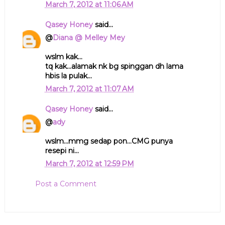
March 7, 2012 at 11:06 AM
Qasey Honey
said...
@
Diana @ Melley Mey
wslm kak...
tq kak...alamak nk bg spinggan dh lama
hbis la pulak...
March 7, 2012 at 11:07 AM
Qasey Honey
said...
@
ady
wslm...mmg sedap pon...CMG punya
resepi ni...
March 7, 2012 at 12:59 PM
Post a Comment