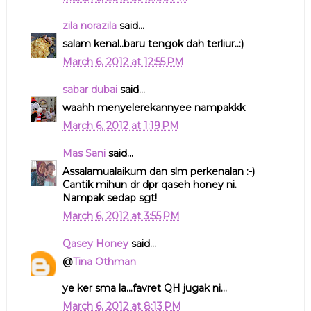
zila norazila
said...
salam kenal..baru tengok dah terliur..:)
March 6, 2012 at 12:55 PM
sabar dubai
said...
waahh menyelerekannyee nampakkk
March 6, 2012 at 1:19 PM
Mas Sani
said...
Assalamualaikum dan slm perkenalan :-)
Cantik mihun dr dpr qaseh honey ni.
Nampak sedap sgt!
March 6, 2012 at 3:55 PM
Qasey Honey
said...
@
Tina Othman
ye ker sma la...favret QH jugak ni...
March 6, 2012 at 8:13 PM