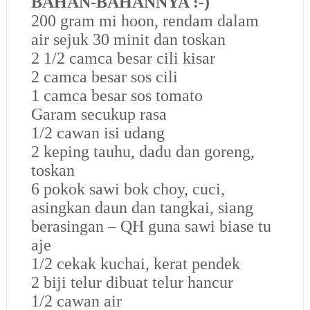
BAHAN-BAHANNYA :-)
200 gram mi hoon, rendam dalam
air sejuk 30 minit dan toskan
2 1/2 camca besar cili kisar
2 camca besar sos cili
1 camca besar sos tomato
Garam secukup rasa
1/2 cawan isi udang
2 keping tauhu, dadu dan goreng,
toskan
6 pokok sawi bok choy, cuci,
asingkan daun dan tangkai, siang
berasingan – QH guna sawi biase tu
aje
1/2 cekak kuchai, kerat pendek
2 biji telur dibuat telur hancur
1/2 cawan air