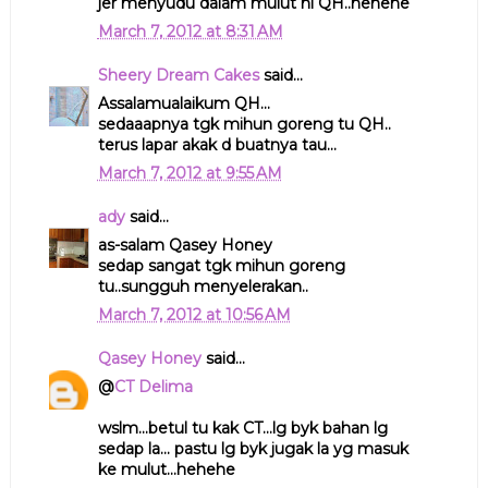
jer menyudu dalam mulut ni QH..hehehe
March 7, 2012 at 8:31 AM
Sheery Dream Cakes
said...
Assalamualaikum QH...
sedaaapnya tgk mihun goreng tu QH..
terus lapar akak d buatnya tau...
March 7, 2012 at 9:55 AM
ady
said...
as-salam Qasey Honey
sedap sangat tgk mihun goreng
tu..sungguh menyelerakan..
March 7, 2012 at 10:56 AM
Qasey Honey
said...
@
CT Delima
wslm...betul tu kak CT...lg byk bahan lg
sedap la... pastu lg byk jugak la yg masuk
ke mulut...hehehe