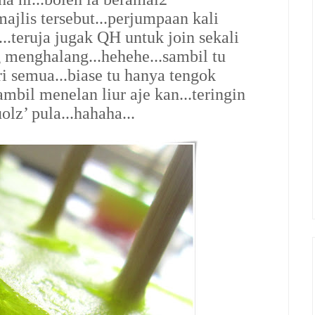
jlis tersebut...perjumpaan kali
...teruja jugak QH untuk join sekali
g menghalang...hehehe...sambil tu
i semua...biase tu hanya tengok
bil menelan liur aje kan...teringin
lz’ pula...hahaha...