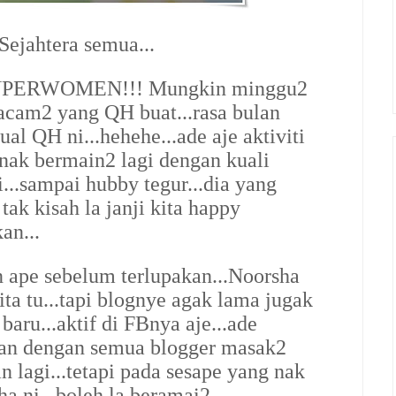
ejahtera semua...
 SUPERWOMEN!!! Mungkin minggu2
macam2 yang QH buat...rasa bulan
al QH ni...hehehe...ade aje aktiviti
ak bermain2 lagi dengan kuali
i...sampai hubby tegur...dia yang
tak kisah la janji kita happy
an...
an ape sebelum terlupakan...Noorsha
ta tu...tapi blognye agak lama jugak
aru...aktif di FBnya aje...ade
an dengan semua blogger masak2
n lagi...tetapi pada sesape yang nak
ha ni...boleh la beramai2