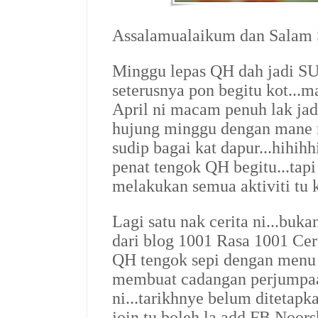
Assalamualaikum dan Salam S
Minggu lepas QH dah jadi
seterusnya pon begitu kot...
April ni macam penuh lak jadu
hujung minggu dengan mane n
sudip bagai kat dapur...hihihh
penat tengok QH begitu...tapi 
melakukan semua aktiviti tu k
Lagi satu nak cerita ni...buk
dari blog 1001 Rasa 1001 Ceri
QH tengok sepi dengan menu b
membuat cadangan perjumpa
ni...tarikhnye belum ditetapka
join tu boleh la add FB Noors