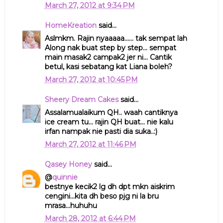
March 27, 2012 at 9:34 PM
HomeKreation
said...
Aslmkm. Rajin nyaaaaa...... tak sempat lah
Along nak buat step by step... sempat
main masak2 campak2 jer ni... Cantik
betul, kasi sebatang kat Liana boleh?
March 27, 2012 at 10:45 PM
Sheery Dream Cakes
said...
Assalamualaikum QH.. waah cantiknya
ice cream tu... rajin QH buat... nie kalu
irfan nampak nie pasti dia suka..:)
March 27, 2012 at 11:46 PM
Qasey Honey
said...
@
quinnie
bestnye kecik2 lg dh dpt mkn aiskrim
cengini...kita dh beso pjg ni la bru
mrasa...huhuhu
March 28, 2012 at 6:44 PM