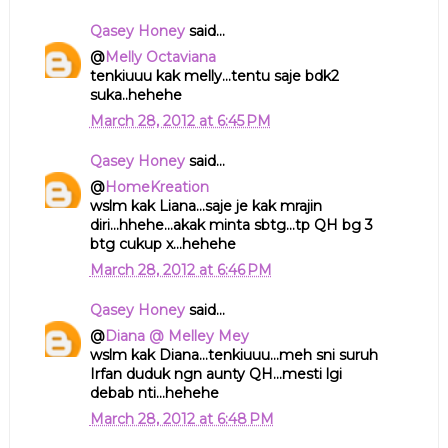
Qasey Honey
said...
@
Melly Octaviana
tenkiuuu kak melly...tentu saje bdk2
suka..hehehe
March 28, 2012 at 6:45 PM
Qasey Honey
said...
@
HomeKreation
wslm kak Liana...saje je kak mrajin
diri...hhehe...akak minta sbtg...tp QH bg 3
btg cukup x...hehehe
March 28, 2012 at 6:46 PM
Qasey Honey
said...
@
Diana @ Melley Mey
wslm kak Diana...tenkiuuu...meh sni suruh
Irfan duduk ngn aunty QH...mesti lgi
debab nti...hehehe
March 28, 2012 at 6:48 PM