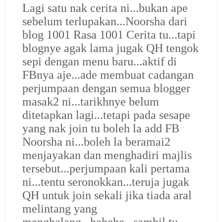
Lagi satu nak cerita ni...bukan ape
sebelum terlupakan...Noorsha dari
blog 1001 Rasa 1001 Cerita tu...tapi
blognye agak lama jugak QH tengok
sepi dengan menu baru...aktif di
FBnya aje...ade membuat cadangan
perjumpaan dengan semua blogger
masak2 ni...tarikhnye belum
ditetapkan lagi...tetapi pada sesape
yang nak join tu boleh la add FB
Noorsha ni...boleh la beramai2
menjayakan dan menghadiri majlis
tersebut...perjumpaan kali pertama
ni...tentu seronokkan...teruja jugak
QH untuk join sekali jika tiada aral
melintang yang
menghalang...hehehe...sambil tu