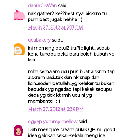
dapurCikWan
said...
nak gather2 ke??best nya! aiskrim tu
pum best jugak hehhe =)
March 27, 2012 at 2:13 PM
ucubakery
said...
ini memang betul2 traffic light...sebab
kena tunggu beku baru boleh bubuh yg
lain...
mlm semalam ucu pun buat aiskrim tapi
aiskrem laici..tak dan nk snap dah
licin..sodeh betullah..yg kelakar tu bukan
bebudak yg ngadap tapi kakak sepupu
depa yg dok kt rmh ucu ni yg
membantai...:-)
March 27, 2012 at 2:36 PM
ogyep yummy mellow
said...
Dah meng ice cream pulak QH ni.. good
idea gak kan sekali-sekala meng ice