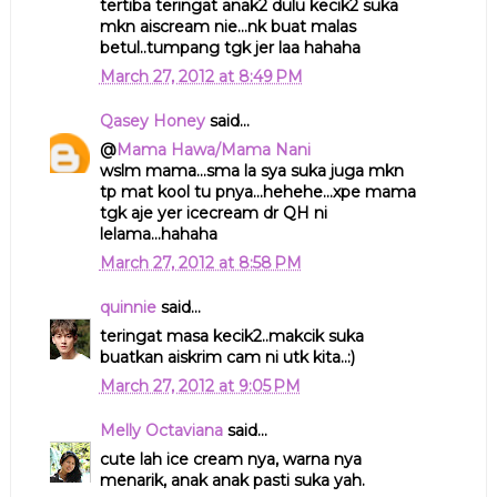
tertiba teringat anak2 dulu kecik2 suka
mkn aiscream nie...nk buat malas
betul..tumpang tgk jer laa hahaha
March 27, 2012 at 8:49 PM
Qasey Honey
said...
@
Mama Hawa/Mama Nani
wslm mama...sma la sya suka juga mkn
tp mat kool tu pnya...hehehe...xpe mama
tgk aje yer icecream dr QH ni
lelama...hahaha
March 27, 2012 at 8:58 PM
quinnie
said...
teringat masa kecik2..makcik suka
buatkan aiskrim cam ni utk kita..:)
March 27, 2012 at 9:05 PM
Melly Octaviana
said...
cute lah ice cream nya, warna nya
menarik, anak anak pasti suka yah.