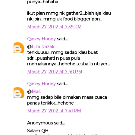
punya...hahaha
ikut plan mmg nk gather2...bleh aje klau
nk join...mmg uk food blogger pon...
March 27, 2012 at 7:39 PM
Qasey Honey
said...
@
Liza Razak
tenkiuuuu...mmg sedap klau buat
sdri...puashati n puas pula
memakannya...hehehe...cuba la nti yer...
March 27, 2012 at 7:40 PM
Qasey Honey
said...
@
Mas
mmg sedap bile dimakan masa cuaca
panas terikkk...hehehe
March 27, 2012 at 7:41 PM
Anonymous said...
Salam QH..