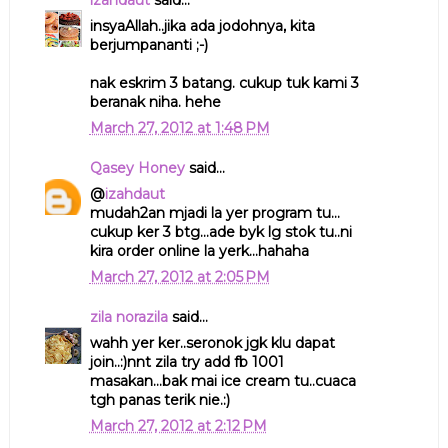
izahdaut
said...
insyaAllah..jika ada jodohnya, kita
berjumpananti ;-)
nak eskrim 3 batang. cukup tuk kami 3
beranak niha. hehe
March 27, 2012 at 1:48 PM
Qasey Honey
said...
@
izahdaut
mudah2an mjadi la yer program tu...
cukup ker 3 btg...ade byk lg stok tu..ni
kira order online la yerk...hahaha
March 27, 2012 at 2:05 PM
zila norazila
said...
wahh yer ker..seronok jgk klu dapat
join..:)nnt zila try add fb 1001
masakan...bak mai ice cream tu..cuaca
tgh panas terik nie.:)
March 27, 2012 at 2:12 PM