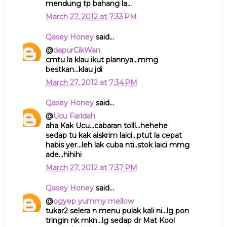
mendung tp bahang la...
March 27, 2012 at 7:33 PM
Qasey Honey
said...
@
dapurCikWan
cmtu la klau ikut plannya...mmg
bestkan...klau jdi
March 27, 2012 at 7:34 PM
Qasey Honey
said...
@
Ucu Faridah
aha Kak Ucu...cabaran tolll...hehehe
sedap tu kak aiskrim laici...ptut la cepat
habis yer...leh lak cuba nti..stok laici mmg
ade...hihihi
March 27, 2012 at 7:37 PM
Qasey Honey
said...
@
ogyep yummy mellow
tukar2 selera n menu pulak kali ni...lg pon
tringin nk mkn...lg sedap dr Mat Kool