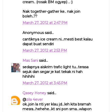
cream.. (rosak BM ogyep) .. :)
Nak together-gather ke.. nak join
boleh..??
March 27, 2012 at 2:47 PM
Anonymous said...
cantiknya ice cream ni...mesti best kalau
dapat buat sendiri
March 27, 2012 at 2:53 PM
Mas Sani
said...
sedapnya aiskrim trafic light tu...terasa
sejuk dan segar je kat tekak ni hah
hihihihi
March 27, 2012 at 3:45 PM
Qasey Honey
said...
@
zila 4ever
ok..join la nti yer klau jd...leh kita bramah
mesra...hehehe...kt sni pon sma...wlapon