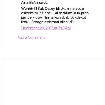
Aina BaNa said...
Wohhh !!!! Kak Qasey bli dkt mne acuan
eskrem tu ? Hehe ... Al maklum la tk prnh
jumpe ~ btw , Trima ksih sbab tk kdekut
ilmu .. Smoga drahmati Allah ! :D
December 20, 2013 at 3:01 AM
Post a Comment