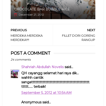
CHOCOLATE BAR BUBBLE RICE
December 21, 2012
PREVIOUS
NEXT
MERDEKA MERDEKA
FILLET DORI GORENG
MERDEKA!!!!
RANGUP
POST A COMMENT
24 comments
Shahriah Abdullah Novelis
said...
QH cayangg selamat hari raya dik...
wahhh cantik
sangattttttttttttttttttttttttttttttttttttttttt
ttttt...... terbaik!
September 5, 2012 at 10:54 AM
Anonymous said...