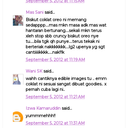
September 5, 2012 at 11:15 AM
Mas Sani
said...
Biskut coklat oreo ni memang
sedapppp....mas mkn masa adk mas wat
hantaran bertunang....sekali mkn terus
xleh stop sbb cruncy biskut oreo nye
tu.....bila tgk qh punye....terus tekak ni
berteriak nakkkkkkk....lg2 upenya yg sgt
cantiiiiikkkk.....nak!!!k
September 5, 2012 at 11:19 AM
Wani SK
said...
wahh cantiknya edible images tu .. emm
coklat ni sesuai sangat dibuat goodies.. x
pernah cuba lagi ni..
September 5, 2012 at 11:21 AM
Izwa Kamaruddin
said...
yummmehhh!!
September 5, 2012 at 11:31 AM