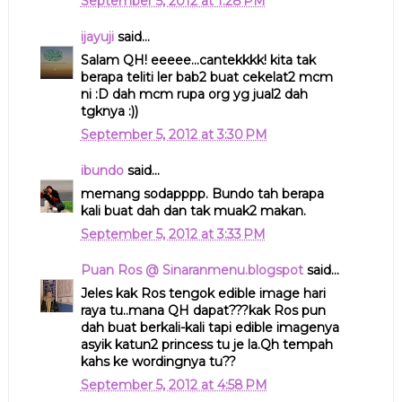
September 5, 2012 at 1:28 PM
ijayuji
said...
Salam QH! eeeee...cantekkkk! kita tak
berapa teliti ler bab2 buat cekelat2 mcm
ni :D dah mcm rupa org yg jual2 dah
tgknya :))
September 5, 2012 at 3:30 PM
ibundo
said...
memang sodapppp. Bundo tah berapa
kali buat dah dan tak muak2 makan.
September 5, 2012 at 3:33 PM
Puan Ros @ Sinaranmenu.blogspot
said...
Jeles kak Ros tengok edible image hari
raya tu..mana QH dapat???kak Ros pun
dah buat berkali-kali tapi edible imagenya
asyik katun2 princess tu je la.Qh tempah
kahs ke wordingnya tu??
September 5, 2012 at 4:58 PM