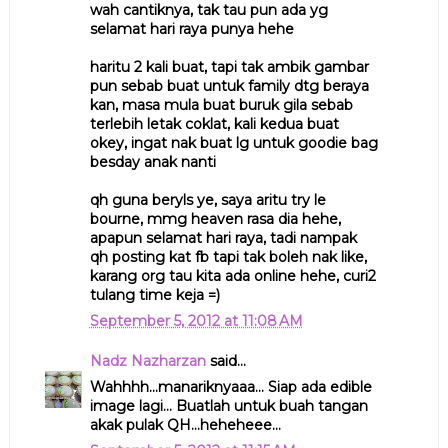
wah cantiknya, tak tau pun ada yg
selamat hari raya punya hehe
haritu 2 kali buat, tapi tak ambik gambar
pun sebab buat untuk family dtg beraya
kan, masa mula buat buruk gila sebab
terlebih letak coklat, kali kedua buat
okey, ingat nak buat lg untuk goodie bag
besday anak nanti
qh guna beryls ye, saya aritu try le
bourne, mmg heaven rasa dia hehe,
apapun selamat hari raya, tadi nampak
qh posting kat fb tapi tak boleh nak like,
karang org tau kita ada online hehe, curi2
tulang time keja =)
September 5, 2012 at 11:08 AM
Nadz Nazharzan
said...
Wahhhh...manariknyaaa... Siap ada edible
image lagi... Buatlah untuk buah tangan
akak pulak QH...heheheee...