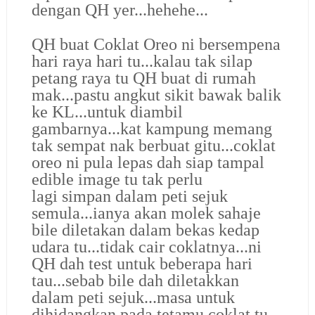
dengan QH yer...hehehe...
QH buat Coklat Oreo ni bersempena
hari raya hari tu...kalau tak silap
petang raya tu QH buat di rumah
mak...pastu angkut sikit bawak balik
ke KL...untuk diambil
gambarnya...kat kampung memang
tak sempat nak berbuat gitu...coklat
oreo ni pula lepas dah siap tampal
edible image tu tak perlu
lagi simpan dalam peti sejuk
semula...ianya akan molek sahaje
bile diletakan dalam bekas kedap
udara tu...tidak cair coklatnya...ni
QH dah test untuk beberapa hari
tau...sebab bile dah diletakkan
dalam peti sejuk...masa untuk
dihidangkan pada tetamu coklat tu