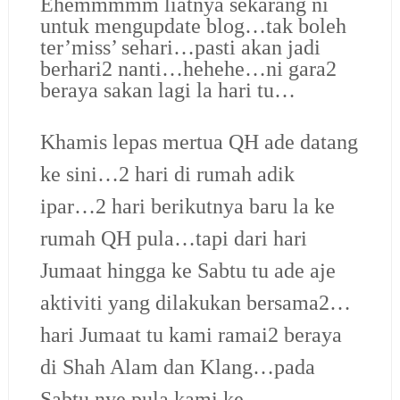
Ehemmmmm liatnya sekarang ni
untuk mengupdate blog…tak boleh
ter’miss’ sehari…pasti akan jadi
berhari2 nanti…hehehe…ni gara2
beraya sakan lagi la hari tu…
Khamis lepas mertua QH ade datang
ke sini…2 hari di rumah adik
ipar…2 hari berikutnya baru la ke
rumah QH pula…tapi dari hari
Jumaat hingga ke Sabtu tu ade aje
aktiviti yang dilakukan bersama2…
hari Jumaat tu kami ramai2 beraya
di Shah Alam dan Klang…pada
Sabtu nye pula kami ke