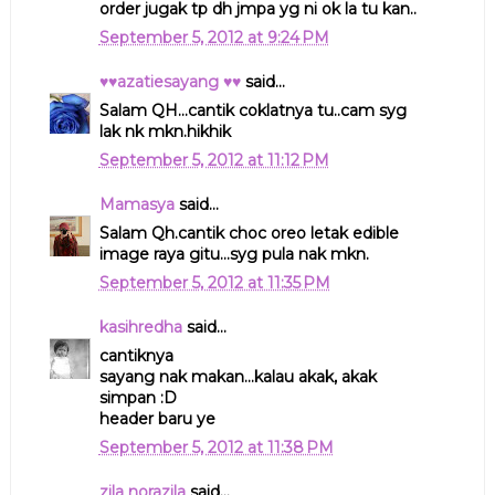
order jugak tp dh jmpa yg ni ok la tu kan..
September 5, 2012 at 9:24 PM
♥♥azatiesayang ♥♥
said...
Salam QH...cantik coklatnya tu..cam syg
lak nk mkn.hikhik
September 5, 2012 at 11:12 PM
Mamasya
said...
Salam Qh.cantik choc oreo letak edible
image raya gitu...syg pula nak mkn.
September 5, 2012 at 11:35 PM
kasihredha
said...
cantiknya
sayang nak makan...kalau akak, akak
simpan :D
header baru ye
September 5, 2012 at 11:38 PM
zila norazila
said...