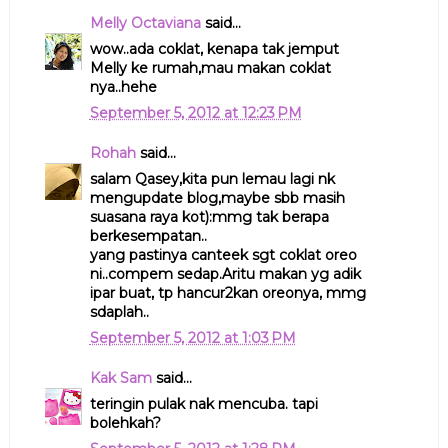
Melly Octaviana
said...
wow..ada coklat, kenapa tak jemput
Melly ke rumah,mau makan coklat
nya..hehe
September 5, 2012 at 12:23 PM
Rohah
said...
salam Qasey,kita pun lemau lagi nk
mengupdate blog,maybe sbb masih
suasana raya kot):mmg tak berapa
berkesempatan..
yang pastinya canteek sgt coklat oreo
ni..compem sedap.Aritu makan yg adik
ipar buat, tp hancur2kan oreonya, mmg
sdaplah..
September 5, 2012 at 1:03 PM
Kak Sam
said...
teringin pulak nak mencuba. tapi
bolehkah?