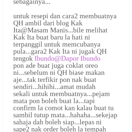
sebagainya...
untuk resepi dan cara2 membuatnya
QH ambil dari blog Kak
Ita@Masam Manis...bile melihat
Kak Ita buat baru la hati ni
terpanggil untuk memcubanya
pula...gara2 Kak Ita ni jugak QH
tengok
Ibundo@Dapor Ibundo
pon ade buat juga coklat oreo
ni...sebelum ni QH biase makan
aje...tak terfikir pon nak buat
sendiri...hihihi...amat mudah
sekali untuk membuatnya...pejam
mata pon boleh buat la...tapi
confirm la comot kan kalau buat tu
sambil tutup mata...hahaha...sekejap
sahaja dah boleh siap...lepas ni
sape2 nak order boleh la tempah