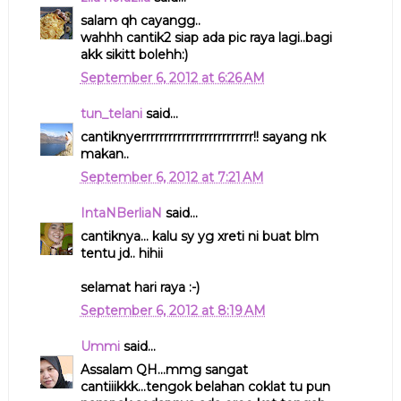
salam qh cayangg..
wahhh cantik2 siap ada pic raya lagi..bagi
akk sikitt bolehh:)
September 6, 2012 at 6:26 AM
tun_telani
said...
cantiknyerrrrrrrrrrrrrrrrrrrrrrrrr!! sayang nk
makan..
September 6, 2012 at 7:21 AM
IntaNBerliaN
said...
cantiknya... kalu sy yg xreti ni buat blm
tentu jd.. hihii
selamat hari raya :-)
September 6, 2012 at 8:19 AM
Ummi
said...
Assalam QH...mmg sangat
cantiiikkk...tengok belahan coklat tu pun