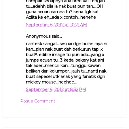
nampak sedapnya ada oreo kat tengah
tu...adehh bila la nak buat pun tah....QH
guna acuan camna tu? kena tgk kat
Azlita ke eh...ada x contoh...hehehe
September 6, 2012 at 10:21 AM
Anonymous said...
cantekk sangat...sesuai dgn bulan raya ni
kan...plan nak buat dah berkurun tapi x
buat². edible image tu pun ado...yang x
jumpe acuan tu...3 kedai bakery kat sini
tak ader...menciii kan....tunggu kawan
belikan dari kolumpor...jauh tu...nanti nak
buat sepesel utk anak yang fanatik dgn
mickey mouse...heehee...
September 6, 2012 at 8:32 PM
Post a Comment