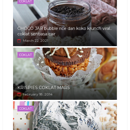
COKLAT
CHOCO JAR bubble rice dan koko krunch viral..
coklat sentiasa cair
March 22, 2021
COKLAT
KRISPIES COKLAT MARS
February 18, 2014
COKLAT