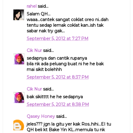
rahel
said...
Salam QH...
waaa...cantek sangat coklat oreo ni..dah
tentu sedap lemak coklat kan..ish tak
sabar nak try gak...
September 5, 2012 at 7:27 PM
Cik Nur
said...
sedapnya dan cantik rupanya
bila nk ada peluang buat ni he he bak
mai sikit bolehhh
September 5, 2012 at 8:37 PM
Cik Nur
said...
bak sikitttt he he sedapnya
September 5, 2012 at 8:38 PM
Qasey Honey
said...
jeles??? jgn la gitu yer kak Ros..hihi...EI tu
QH beli kt Bake Yin KL..memula tu nk