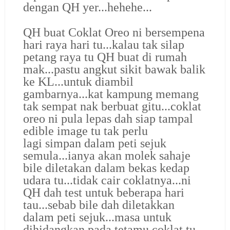
dengan QH yer...hehehe...
QH buat Coklat Oreo ni bersempena
hari raya hari tu...kalau tak silap
petang raya tu QH buat di rumah
mak...pastu angkut sikit bawak balik
ke KL...untuk diambil
gambarnya...kat kampung memang
tak sempat nak berbuat gitu...coklat
oreo ni pula lepas dah siap tampal
edible image tu tak perlu
lagi simpan dalam peti sejuk
semula...ianya akan molek sahaje
bile diletakan dalam bekas kedap
udara tu...tidak cair coklatnya...ni
QH dah test untuk beberapa hari
tau...sebab bile dah diletakkan
dalam peti sejuk...masa untuk
dihidangkan pada tetamu coklat tu