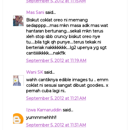
September 5, 2012 at 11:15 AM
Mas Sani
said...
Biskut coklat oreo ni memang
sedapppp....mas mkn masa adk mas wat
hantaran bertunang....sekali mkn terus
xleh stop sbb cruncy biskut oreo nye
tu.....bila tgk qh punye....terus tekak ni
berteriak nakkkkkkk....lg2 upenya yg sgt
cantiiiiikkkk.....nak!!!k
September 5, 2012 at 11:19 AM
Wani SK
said...
wahh cantiknya edible images tu .. emm
coklat ni sesuai sangat dibuat goodies.. x
pernah cuba lagi ni..
September 5, 2012 at 11:21 AM
Izwa Kamaruddin
said...
yummmehhh!!
September 5, 2012 at 11:31 AM