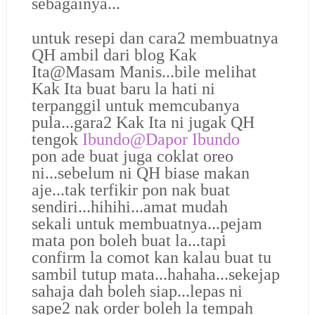
sebagainya...
untuk resepi dan cara2 membuatnya
QH ambil dari blog Kak
Ita@Masam Manis...bile melihat
Kak Ita buat baru la hati ni
terpanggil untuk memcubanya
pula...gara2 Kak Ita ni jugak QH
tengok
Ibundo@Dapor Ibundo
pon ade buat juga coklat oreo
ni...sebelum ni QH biase makan
aje...tak terfikir pon nak buat
sendiri...hihihi...amat mudah
sekali untuk membuatnya...pejam
mata pon boleh buat la...tapi
confirm la comot kan kalau buat tu
sambil tutup mata...hahaha...sekejap
sahaja dah boleh siap...lepas ni
sape2 nak order boleh la tempah