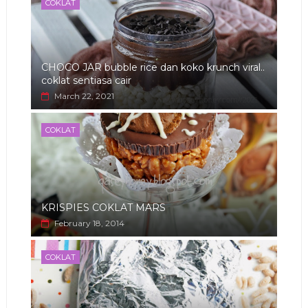
COKLAT
CHOCO JAR bubble rice dan koko krunch viral..
coklat sentiasa cair
March 22, 2021
COKLAT
KRISPIES COKLAT MARS
February 18, 2014
COKLAT