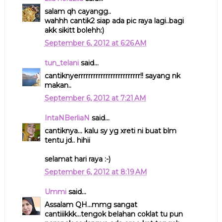
salam qh cayangg..
wahhh cantik2 siap ada pic raya lagi..bagi
akk sikitt bolehh:)
September 6, 2012 at 6:26 AM
tun_telani
said...
cantiknyerrrrrrrrrrrrrrrrrrrrrrrrr!! sayang nk
makan..
September 6, 2012 at 7:21 AM
IntaNBerliaN
said...
cantiknya... kalu sy yg xreti ni buat blm
tentu jd.. hihii
selamat hari raya :-)
September 6, 2012 at 8:19 AM
Ummi
said...
Assalam QH...mmg sangat
cantiiikkk...tengok belahan coklat tu pun