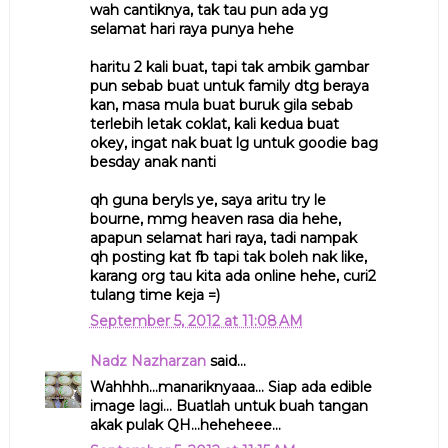
wah cantiknya, tak tau pun ada yg
selamat hari raya punya hehe
haritu 2 kali buat, tapi tak ambik gambar
pun sebab buat untuk family dtg beraya
kan, masa mula buat buruk gila sebab
terlebih letak coklat, kali kedua buat
okey, ingat nak buat lg untuk goodie bag
besday anak nanti
qh guna beryls ye, saya aritu try le
bourne, mmg heaven rasa dia hehe,
apapun selamat hari raya, tadi nampak
qh posting kat fb tapi tak boleh nak like,
karang org tau kita ada online hehe, curi2
tulang time keja =)
September 5, 2012 at 11:08 AM
Nadz Nazharzan
said...
Wahhhh...manariknyaaa... Siap ada edible
image lagi... Buatlah untuk buah tangan
akak pulak QH...heheheee...