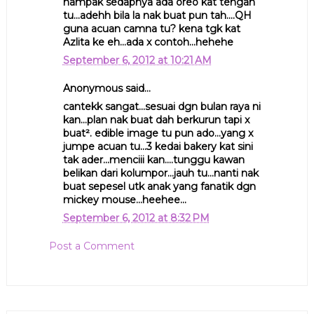
nampak sedapnya ada oreo kat tengah
tu...adehh bila la nak buat pun tah....QH
guna acuan camna tu? kena tgk kat
Azlita ke eh...ada x contoh...hehehe
September 6, 2012 at 10:21 AM
Anonymous said...
cantekk sangat...sesuai dgn bulan raya ni
kan...plan nak buat dah berkurun tapi x
buat². edible image tu pun ado...yang x
jumpe acuan tu...3 kedai bakery kat sini
tak ader...menciii kan....tunggu kawan
belikan dari kolumpor...jauh tu...nanti nak
buat sepesel utk anak yang fanatik dgn
mickey mouse...heehee...
September 6, 2012 at 8:32 PM
Post a Comment