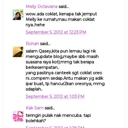
Melly Octaviana
said...
wow..ada coklat, kenapa tak jemput
Melly ke rumah,mau makan coklat
nya..hehe
September 5, 2012 at 12:23 PM
Rohah
said...
salam Qasey,kita pun lemau lagi nk
mengupdate blog,maybe sbb masih
suasana raya kot):mmg tak berapa
berkesempatan..
yang pastinya canteek sgt coklat oreo
ni..compem sedap.Aritu makan yg adik
ipar buat, tp hancur2kan oreonya, mmg
sdaplah..
September 5, 2012 at 1:03 PM
Kak Sam
said...
teringin pulak nak mencuba. tapi
bolehkah?