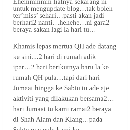
Ehemmmmm liatnya sekarang ni
untuk mengupdate blog…tak boleh
ter’miss’ sehari…pasti akan jadi
berhari2 nanti…hehehe…ni gara2
beraya sakan lagi la hari tu…
Khamis lepas mertua QH ade datang
ke sini…2 hari di rumah adik
ipar…2 hari berikutnya baru la ke
rumah QH pula…tapi dari hari
Jumaat hingga ke Sabtu tu ade aje
aktiviti yang dilakukan bersama2…
hari Jumaat tu kami ramai2 beraya
di Shah Alam dan Klang…pada
Sabtu nye pula kami ke