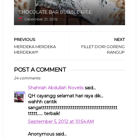
CHOCOLATE BAR BUBBLE RICE
December 21, 2012
PREVIOUS
NEXT
MERDEKA MERDEKA
FILLET DORI GORENG
MERDEKA!!!!
RANGUP
POST A COMMENT
24 comments
Shahriah Abdullah Novelis
said...
QH cayangg selamat hari raya dik...
wahhh cantik
sangattttttttttttttttttttttttttttttttttttttttt
ttttt...... terbaik!
September 5, 2012 at 10:54 AM
Anonymous said...