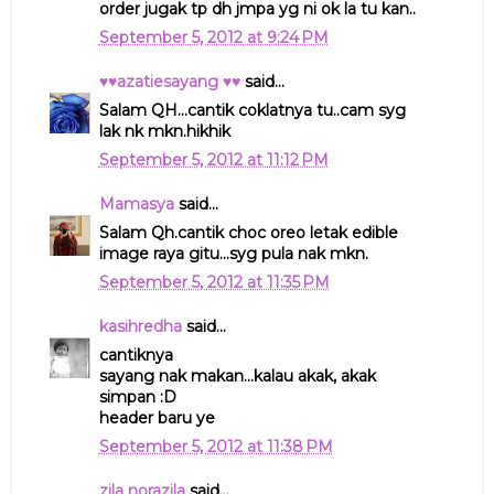
order jugak tp dh jmpa yg ni ok la tu kan..
September 5, 2012 at 9:24 PM
♥♥azatiesayang ♥♥
said...
Salam QH...cantik coklatnya tu..cam syg
lak nk mkn.hikhik
September 5, 2012 at 11:12 PM
Mamasya
said...
Salam Qh.cantik choc oreo letak edible
image raya gitu...syg pula nak mkn.
September 5, 2012 at 11:35 PM
kasihredha
said...
cantiknya
sayang nak makan...kalau akak, akak
simpan :D
header baru ye
September 5, 2012 at 11:38 PM
zila norazila
said...