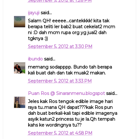
September 5, 2012 at 1:28 PM
ijayuji
said...
Salam QH! eeeee...cantekkkk! kita tak
berapa teliti ler bab2 buat cekelat2 mcm
ni :D dah mcm rupa org yg jual2 dah
tgknya :))
September 5, 2012 at 3:30 PM
ibundo
said...
memang sodapppp. Bundo tah berapa
kali buat dah dan tak muak2 makan.
September 5, 2012 at 3:33 PM
Puan Ros @ Sinaranmenu.blogspot
said...
Jeles kak Ros tengok edible image hari
raya tu..mana QH dapat???kak Ros pun
dah buat berkali-kali tapi edible imagenya
asyik katun2 princess tu je la.Qh tempah
kahs ke wordingnya tu??
September 5, 2012 at 4:58 PM