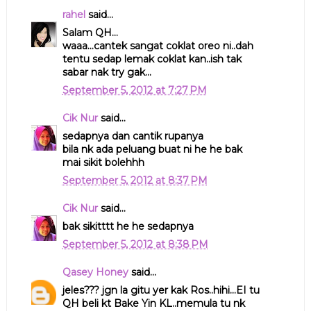
rahel
said...
Salam QH...
waaa...cantek sangat coklat oreo ni..dah
tentu sedap lemak coklat kan..ish tak
sabar nak try gak...
September 5, 2012 at 7:27 PM
Cik Nur
said...
sedapnya dan cantik rupanya
bila nk ada peluang buat ni he he bak
mai sikit bolehhh
September 5, 2012 at 8:37 PM
Cik Nur
said...
bak sikitttt he he sedapnya
September 5, 2012 at 8:38 PM
Qasey Honey
said...
jeles??? jgn la gitu yer kak Ros..hihi...EI tu
QH beli kt Bake Yin KL..memula tu nk