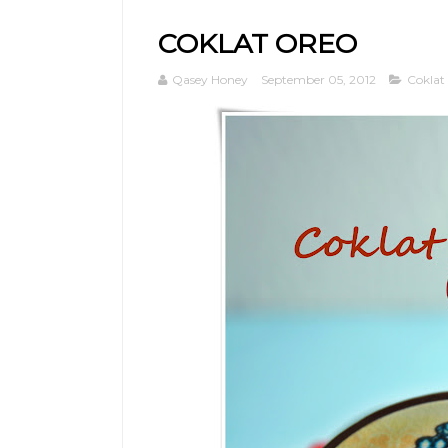
COKLAT OREO
Qasey Honey
September 05, 2012
Coklat