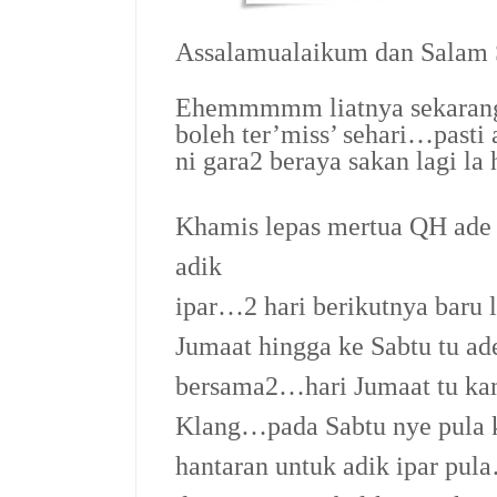
Assalamualaikum dan Salam
Ehemmmmm liatnya sekarang
boleh ter’miss’ sehari…past
ni gara2 beraya sakan lagi la
Khamis lepas mertua QH ade 
adik
ipar…2 hari berikutnya baru 
Jumaat hingga ke Sabtu tu ade
bersama2…hari Jumaat tu ka
Klang…pada Sabtu nye pula k
hantaran untuk adik ipar pul