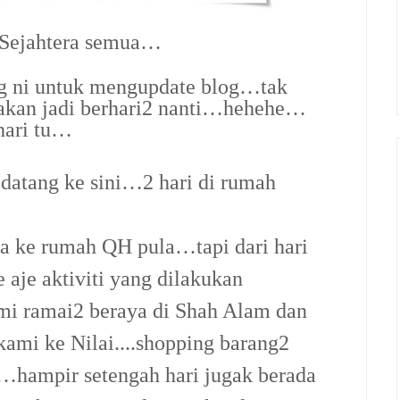
 Sejahtera semua…
 ni untuk mengupdate blog…tak
i akan jadi berhari2 nanti…hehehe…
 hari tu…
datang ke sini…2 hari di rumah
la ke rumah QH pula…tapi dari hari
 aje aktiviti yang dilakukan
mi ramai2 beraya di Shah Alam dan
ami ke Nilai....shopping barang2
a…hampir setengah hari jugak berada