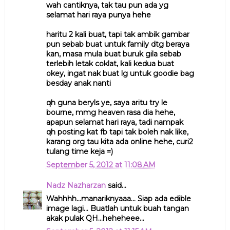
wah cantiknya, tak tau pun ada yg
selamat hari raya punya hehe
haritu 2 kali buat, tapi tak ambik gambar
pun sebab buat untuk family dtg beraya
kan, masa mula buat buruk gila sebab
terlebih letak coklat, kali kedua buat
okey, ingat nak buat lg untuk goodie bag
besday anak nanti
qh guna beryls ye, saya aritu try le
bourne, mmg heaven rasa dia hehe,
apapun selamat hari raya, tadi nampak
qh posting kat fb tapi tak boleh nak like,
karang org tau kita ada online hehe, curi2
tulang time keja =)
September 5, 2012 at 11:08 AM
Nadz Nazharzan
said...
Wahhhh...manariknyaaa... Siap ada edible
image lagi... Buatlah untuk buah tangan
akak pulak QH...heheheee...