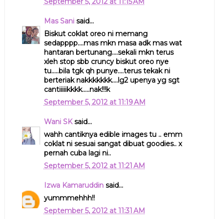
September 5, 2012 at 11:15 AM
Mas Sani
said...
Biskut coklat oreo ni memang
sedapppp....mas mkn masa adk mas wat
hantaran bertunang....sekali mkn terus
xleh stop sbb cruncy biskut oreo nye
tu.....bila tgk qh punye....terus tekak ni
berteriak nakkkkkkk....lg2 upenya yg sgt
cantiiiiikkkk.....nak!!!k
September 5, 2012 at 11:19 AM
Wani SK
said...
wahh cantiknya edible images tu .. emm
coklat ni sesuai sangat dibuat goodies.. x
pernah cuba lagi ni..
September 5, 2012 at 11:21 AM
Izwa Kamaruddin
said...
yummmehhh!!
September 5, 2012 at 11:31 AM