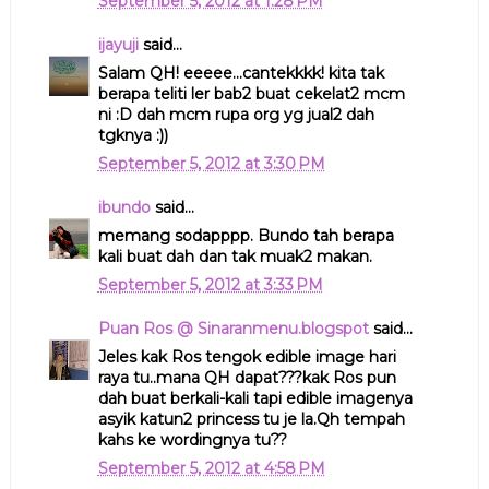
September 5, 2012 at 1:28 PM
ijayuji
said...
Salam QH! eeeee...cantekkkk! kita tak
berapa teliti ler bab2 buat cekelat2 mcm
ni :D dah mcm rupa org yg jual2 dah
tgknya :))
September 5, 2012 at 3:30 PM
ibundo
said...
memang sodapppp. Bundo tah berapa
kali buat dah dan tak muak2 makan.
September 5, 2012 at 3:33 PM
Puan Ros @ Sinaranmenu.blogspot
said...
Jeles kak Ros tengok edible image hari
raya tu..mana QH dapat???kak Ros pun
dah buat berkali-kali tapi edible imagenya
asyik katun2 princess tu je la.Qh tempah
kahs ke wordingnya tu??
September 5, 2012 at 4:58 PM