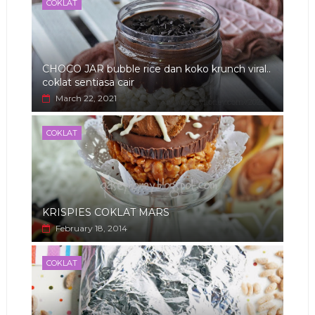
COKLAT
CHOCO JAR bubble rice dan koko krunch viral..
coklat sentiasa cair
March 22, 2021
COKLAT
KRISPIES COKLAT MARS
February 18, 2014
COKLAT