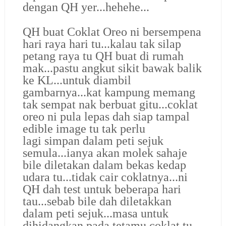
dengan QH yer...hehehe...
QH buat Coklat Oreo ni bersempena
hari raya hari tu...kalau tak silap
petang raya tu QH buat di rumah
mak...pastu angkut sikit bawak balik
ke KL...untuk diambil
gambarnya...kat kampung memang
tak sempat nak berbuat gitu...coklat
oreo ni pula lepas dah siap tampal
edible image tu tak perlu
lagi simpan dalam peti sejuk
semula...ianya akan molek sahaje
bile diletakan dalam bekas kedap
udara tu...tidak cair coklatnya...ni
QH dah test untuk beberapa hari
tau...sebab bile dah diletakkan
dalam peti sejuk...masa untuk
dihidangkan pada tetamu coklat tu