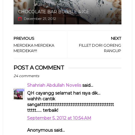
CHOCOLATE BAR BUBBLE RICE
December 21, 2012
PREVIOUS
NEXT
MERDEKA MERDEKA
FILLET DORI GORENG
MERDEKA!!!!
RANGUP
POST A COMMENT
24 comments
Shahriah Abdullah Novelis
said...
QH cayangg selamat hari raya dik...
wahhh cantik
sangattttttttttttttttttttttttttttttttttttttttt
ttttt...... terbaik!
September 5, 2012 at 10:54 AM
Anonymous said...