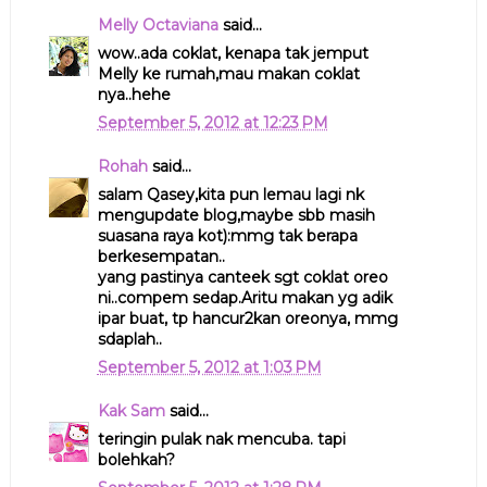
Melly Octaviana
said...
wow..ada coklat, kenapa tak jemput
Melly ke rumah,mau makan coklat
nya..hehe
September 5, 2012 at 12:23 PM
Rohah
said...
salam Qasey,kita pun lemau lagi nk
mengupdate blog,maybe sbb masih
suasana raya kot):mmg tak berapa
berkesempatan..
yang pastinya canteek sgt coklat oreo
ni..compem sedap.Aritu makan yg adik
ipar buat, tp hancur2kan oreonya, mmg
sdaplah..
September 5, 2012 at 1:03 PM
Kak Sam
said...
teringin pulak nak mencuba. tapi
bolehkah?