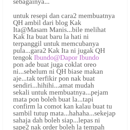
sebagainya...
untuk resepi dan cara2 membuatnya
QH ambil dari blog Kak
Ita@Masam Manis...bile melihat
Kak Ita buat baru la hati ni
terpanggil untuk memcubanya
pula...gara2 Kak Ita ni jugak QH
tengok
Ibundo@Dapor Ibundo
pon ade buat juga coklat oreo
ni...sebelum ni QH biase makan
aje...tak terfikir pon nak buat
sendiri...hihihi...amat mudah
sekali untuk membuatnya...pejam
mata pon boleh buat la...tapi
confirm la comot kan kalau buat tu
sambil tutup mata...hahaha...sekejap
sahaja dah boleh siap...lepas ni
sape2 nak order boleh la tempah