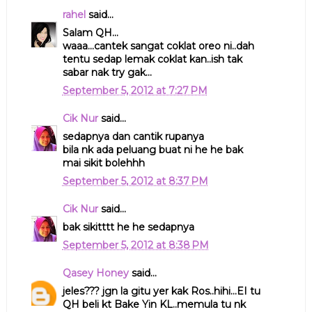
rahel
said...
Salam QH...
waaa...cantek sangat coklat oreo ni..dah
tentu sedap lemak coklat kan..ish tak
sabar nak try gak...
September 5, 2012 at 7:27 PM
Cik Nur
said...
sedapnya dan cantik rupanya
bila nk ada peluang buat ni he he bak
mai sikit bolehhh
September 5, 2012 at 8:37 PM
Cik Nur
said...
bak sikitttt he he sedapnya
September 5, 2012 at 8:38 PM
Qasey Honey
said...
jeles??? jgn la gitu yer kak Ros..hihi...EI tu
QH beli kt Bake Yin KL..memula tu nk