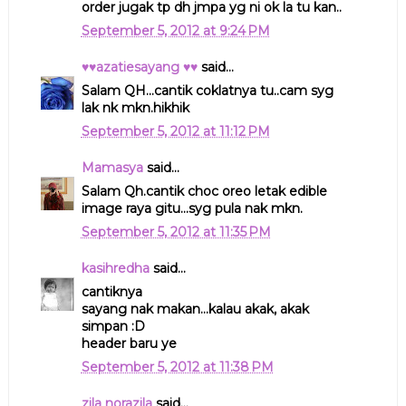
order jugak tp dh jmpa yg ni ok la tu kan..
September 5, 2012 at 9:24 PM
♥♥azatiesayang ♥♥
said...
Salam QH...cantik coklatnya tu..cam syg
lak nk mkn.hikhik
September 5, 2012 at 11:12 PM
Mamasya
said...
Salam Qh.cantik choc oreo letak edible
image raya gitu...syg pula nak mkn.
September 5, 2012 at 11:35 PM
kasihredha
said...
cantiknya
sayang nak makan...kalau akak, akak
simpan :D
header baru ye
September 5, 2012 at 11:38 PM
zila norazila
said...