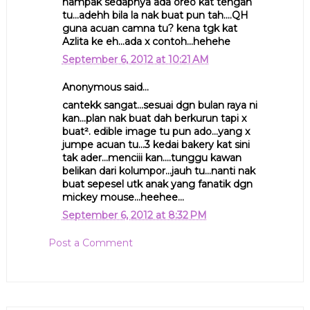
nampak sedapnya ada oreo kat tengah
tu...adehh bila la nak buat pun tah....QH
guna acuan camna tu? kena tgk kat
Azlita ke eh...ada x contoh...hehehe
September 6, 2012 at 10:21 AM
Anonymous said...
cantekk sangat...sesuai dgn bulan raya ni
kan...plan nak buat dah berkurun tapi x
buat². edible image tu pun ado...yang x
jumpe acuan tu...3 kedai bakery kat sini
tak ader...menciii kan....tunggu kawan
belikan dari kolumpor...jauh tu...nanti nak
buat sepesel utk anak yang fanatik dgn
mickey mouse...heehee...
September 6, 2012 at 8:32 PM
Post a Comment