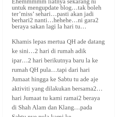
Ehemmmmm liatnya sekarang ni
untuk mengupdate blog…tak boleh
ter’miss’ sehari…pasti akan jadi
berhari2 nanti…hehehe…ni gara2
beraya sakan lagi la hari tu…
Khamis lepas mertua QH ade datang
ke sini…2 hari di rumah adik
ipar…2 hari berikutnya baru la ke
rumah QH pula…tapi dari hari
Jumaat hingga ke Sabtu tu ade aje
aktiviti yang dilakukan bersama2…
hari Jumaat tu kami ramai2 beraya
di Shah Alam dan Klang…pada
Sabtu nye pula kami ke