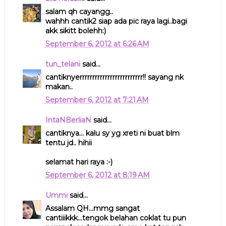
salam qh cayangg..
wahhh cantik2 siap ada pic raya lagi..bagi
akk sikitt bolehh:)
September 6, 2012 at 6:26 AM
tun_telani
said...
cantiknyerrrrrrrrrrrrrrrrrrrrrrrrr!! sayang nk
makan..
September 6, 2012 at 7:21 AM
IntaNBerliaN
said...
cantiknya... kalu sy yg xreti ni buat blm
tentu jd.. hihii
selamat hari raya :-)
September 6, 2012 at 8:19 AM
Ummi
said...
Assalam QH...mmg sangat
cantiiikkk...tengok belahan coklat tu pun