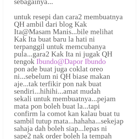
sebagainya...
untuk resepi dan cara2 membuatnya
QH ambil dari blog Kak
Ita@Masam Manis...bile melihat
Kak Ita buat baru la hati ni
terpanggil untuk memcubanya
pula...gara2 Kak Ita ni jugak QH
tengok
Ibundo@Dapor Ibundo
pon ade buat juga coklat oreo
ni...sebelum ni QH biase makan
aje...tak terfikir pon nak buat
sendiri...hihihi...amat mudah
sekali untuk membuatnya...pejam
mata pon boleh buat la...tapi
confirm la comot kan kalau buat tu
sambil tutup mata...hahaha...sekejap
sahaja dah boleh siap...lepas ni
sape2 nak order boleh la tempah