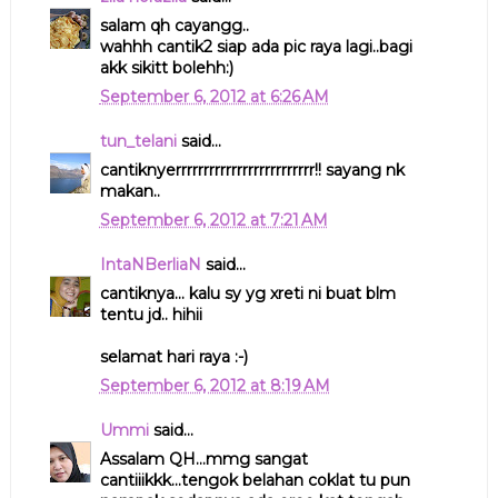
salam qh cayangg..
wahhh cantik2 siap ada pic raya lagi..bagi
akk sikitt bolehh:)
September 6, 2012 at 6:26 AM
tun_telani
said...
cantiknyerrrrrrrrrrrrrrrrrrrrrrrrr!! sayang nk
makan..
September 6, 2012 at 7:21 AM
IntaNBerliaN
said...
cantiknya... kalu sy yg xreti ni buat blm
tentu jd.. hihii
selamat hari raya :-)
September 6, 2012 at 8:19 AM
Ummi
said...
Assalam QH...mmg sangat
cantiiikkk...tengok belahan coklat tu pun