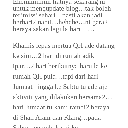
Ehemmmmm liatnya sekarang ni
untuk mengupdate blog…tak boleh
ter’miss’ sehari…pasti akan jadi
berhari2 nanti…hehehe…ni gara2
beraya sakan lagi la hari tu…
Khamis lepas mertua QH ade datang
ke sini…2 hari di rumah adik
ipar…2 hari berikutnya baru la ke
rumah QH pula…tapi dari hari
Jumaat hingga ke Sabtu tu ade aje
aktiviti yang dilakukan bersama2…
hari Jumaat tu kami ramai2 beraya
di Shah Alam dan Klang…pada
Sabtu nye pula kami ke