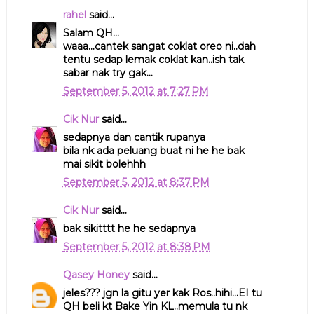
rahel
said...
Salam QH...
waaa...cantek sangat coklat oreo ni..dah
tentu sedap lemak coklat kan..ish tak
sabar nak try gak...
September 5, 2012 at 7:27 PM
Cik Nur
said...
sedapnya dan cantik rupanya
bila nk ada peluang buat ni he he bak
mai sikit bolehhh
September 5, 2012 at 8:37 PM
Cik Nur
said...
bak sikitttt he he sedapnya
September 5, 2012 at 8:38 PM
Qasey Honey
said...
jeles??? jgn la gitu yer kak Ros..hihi...EI tu
QH beli kt Bake Yin KL..memula tu nk