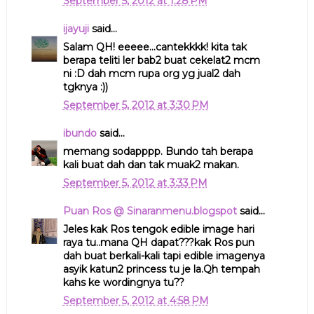
September 5, 2012 at 1:28 PM
ijayuji
said...
Salam QH! eeeee...cantekkkk! kita tak
berapa teliti ler bab2 buat cekelat2 mcm
ni :D dah mcm rupa org yg jual2 dah
tgknya :))
September 5, 2012 at 3:30 PM
ibundo
said...
memang sodapppp. Bundo tah berapa
kali buat dah dan tak muak2 makan.
September 5, 2012 at 3:33 PM
Puan Ros @ Sinaranmenu.blogspot
said...
Jeles kak Ros tengok edible image hari
raya tu..mana QH dapat???kak Ros pun
dah buat berkali-kali tapi edible imagenya
asyik katun2 princess tu je la.Qh tempah
kahs ke wordingnya tu??
September 5, 2012 at 4:58 PM