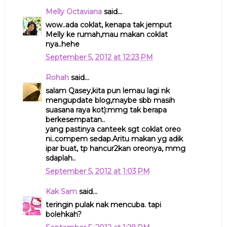
Melly Octaviana
said...
wow..ada coklat, kenapa tak jemput
Melly ke rumah,mau makan coklat
nya..hehe
September 5, 2012 at 12:23 PM
Rohah
said...
salam Qasey,kita pun lemau lagi nk
mengupdate blog,maybe sbb masih
suasana raya kot):mmg tak berapa
berkesempatan..
yang pastinya canteek sgt coklat oreo
ni..compem sedap.Aritu makan yg adik
ipar buat, tp hancur2kan oreonya, mmg
sdaplah..
September 5, 2012 at 1:03 PM
Kak Sam
said...
teringin pulak nak mencuba. tapi
bolehkah?