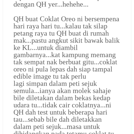
dengan QH yer...hehehe...
QH buat Coklat Oreo ni bersempena
hari raya hari tu...kalau tak silap
petang raya tu QH buat di rumah
mak...pastu angkut sikit bawak balik
ke KL...untuk diambil
gambarnya...kat kampung memang
tak sempat nak berbuat gitu...coklat
oreo ni pula lepas dah siap tampal
edible image tu tak perlu
lagi simpan dalam peti sejuk
semula...ianya akan molek sahaje
bile diletakan dalam bekas kedap
udara tu...tidak cair coklatnya...ni
QH dah test untuk beberapa hari
tau...sebab bile dah diletakkan
dalam peti sejuk...masa untuk
dihidangkan pada tetamu coklat tu