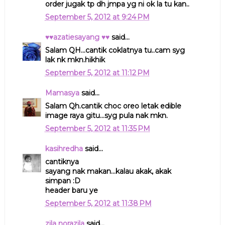
order jugak tp dh jmpa yg ni ok la tu kan..
September 5, 2012 at 9:24 PM
♥♥azatiesayang ♥♥
said...
Salam QH...cantik coklatnya tu..cam syg
lak nk mkn.hikhik
September 5, 2012 at 11:12 PM
Mamasya
said...
Salam Qh.cantik choc oreo letak edible
image raya gitu...syg pula nak mkn.
September 5, 2012 at 11:35 PM
kasihredha
said...
cantiknya
sayang nak makan...kalau akak, akak
simpan :D
header baru ye
September 5, 2012 at 11:38 PM
zila norazila
said...