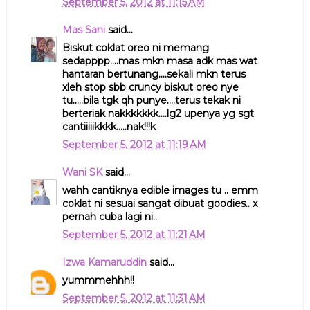
September 5, 2012 at 11:15 AM
Mas Sani
said...
Biskut coklat oreo ni memang
sedapppp....mas mkn masa adk mas wat
hantaran bertunang....sekali mkn terus
xleh stop sbb cruncy biskut oreo nye
tu.....bila tgk qh punye....terus tekak ni
berteriak nakkkkkkk....lg2 upenya yg sgt
cantiiiiikkkk.....nak!!!k
September 5, 2012 at 11:19 AM
Wani SK
said...
wahh cantiknya edible images tu .. emm
coklat ni sesuai sangat dibuat goodies.. x
pernah cuba lagi ni..
September 5, 2012 at 11:21 AM
Izwa Kamaruddin
said...
yummmehhh!!
September 5, 2012 at 11:31 AM