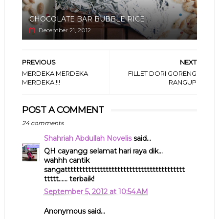
CHOCOLATE BAR BUBBLE RICE
December 21, 2012
PREVIOUS
NEXT
MERDEKA MERDEKA
FILLET DORI GORENG
MERDEKA!!!!
RANGUP
POST A COMMENT
24 comments
Shahriah Abdullah Novelis
said...
QH cayangg selamat hari raya dik...
wahhh cantik
sangattttttttttttttttttttttttttttttttttttttttt
ttttt...... terbaik!
September 5, 2012 at 10:54 AM
Anonymous said...