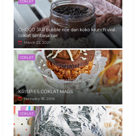
COKLAT
CHOCO JAR bubble rice dan koko krunch viral..
coklat sentiasa cair
March 22, 2021
COKLAT
KRISPIES COKLAT MARS
February 18, 2014
COKLAT