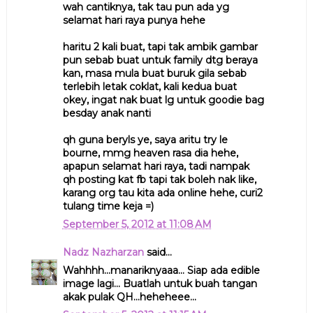
wah cantiknya, tak tau pun ada yg
selamat hari raya punya hehe
haritu 2 kali buat, tapi tak ambik gambar
pun sebab buat untuk family dtg beraya
kan, masa mula buat buruk gila sebab
terlebih letak coklat, kali kedua buat
okey, ingat nak buat lg untuk goodie bag
besday anak nanti
qh guna beryls ye, saya aritu try le
bourne, mmg heaven rasa dia hehe,
apapun selamat hari raya, tadi nampak
qh posting kat fb tapi tak boleh nak like,
karang org tau kita ada online hehe, curi2
tulang time keja =)
September 5, 2012 at 11:08 AM
Nadz Nazharzan
said...
Wahhhh...manariknyaaa... Siap ada edible
image lagi... Buatlah untuk buah tangan
akak pulak QH...heheheee...