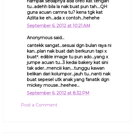
nampak sedapnya ada oreo kat tengah
tu...adehh bila la nak buat pun tah....QH
guna acuan camna tu? kena tgk kat
Azlita ke eh...ada x contoh...hehehe
September 6, 2012 at 10:21 AM
Anonymous said...
cantekk sangat...sesuai dgn bulan raya ni
kan...plan nak buat dah berkurun tapi x
buat². edible image tu pun ado...yang x
jumpe acuan tu...3 kedai bakery kat sini
tak ader...menciii kan....tunggu kawan
belikan dari kolumpor...jauh tu...nanti nak
buat sepesel utk anak yang fanatik dgn
mickey mouse...heehee...
September 6, 2012 at 8:32 PM
Post a Comment