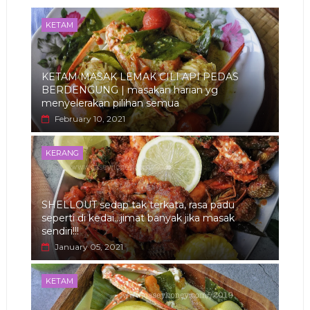
KETAM
KETAM MASAK LEMAK CILI API PEDAS
BERDENGUNG | masakan harian yg
menyelerakan pilihan semua
February 10, 2021
KERANG
SHELLOUT sedap tak terkata, rasa padu
seperti di kedai...jimat banyak jika masak
sendiri!!!
January 05, 2021
KETAM