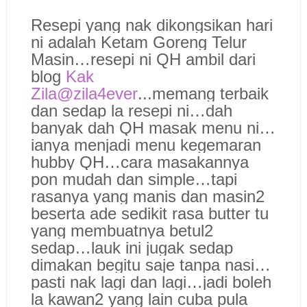
Resepi yang nak dikongsikan hari
ni adalah Ketam Goreng Telur
Masin…resepi ni QH ambil dari
blog
Kak
Zila@zila4ever
...memang terbaik
dan sedap la resepi ni…dah
banyak dah QH masak menu ni…
ianya menjadi menu kegemaran
hubby QH…cara masakannya
pon mudah dan simple…tapi
rasanya yang manis dan masin2
beserta ade sedikit rasa butter tu
yang membuatnya betul2
sedap…lauk ini jugak sedap
dimakan begitu saje tanpa nasi…
pasti nak lagi dan lagi…jadi boleh
la kawan2 yang lain cuba pula