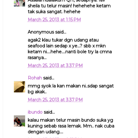
sheila tu telur masin! hehehehe ketam
tak suka sangat. hehehe
March 25, 2013 at 1:15 PM
Anonymous said...
agak2 klau tukar dgn udang atau
seafood lain sedap x ye...? sbb x mkn
ketam ni....hehe....nanti bole try la cmna
rasanya...
March 25, 2013 at 3:37 PM
Rohah
said...
mmg syok la kan makan ni..sdap sangat
bg akak..
March 25, 2013 at 3:37 PM
ibundo
said...
kalau makan telur masin bundo suka yg
kuning sebab rasa lemak. Mm.. nak cuba
dengan udang....