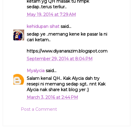
ketam yg QH masak tu nmpk
sedap..terus terliur..
May 19, 2014 at 7:29 AM
kehidupan sihat
said...
sedap ye ..memang kene ke pasar la ni
cari ketam..
https://www.diyanarazim.blogspot.com
September 29, 2014 at 8:04 PM
Myalycia
said...
Salam kenal QH.. Kak Alycia dah try
resepi ni memang sedap sgt.. nnt Kak
Alycia nak share kat blog yer ;)
March 3, 2016 at 2:44 PM
Post a Comment