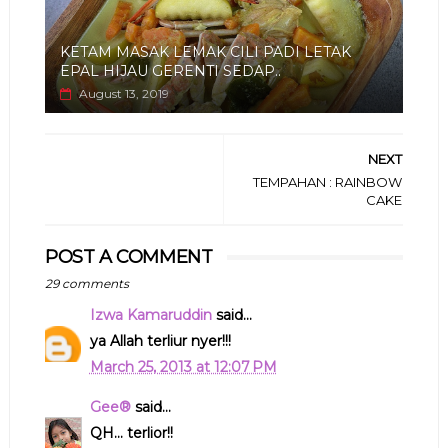
KETAM MASAK LEMAK CILI PADI LETAK
EPAL HIJAU GERENTI SEDAP..
August 13, 2019
NEXT
TEMPAHAN : RAINBOW
CAKE
POST A COMMENT
29 comments
Izwa Kamaruddin
said...
ya Allah terliur nyer!!!
March 25, 2013 at 12:07 PM
Gee®
said...
QH... terlior!!