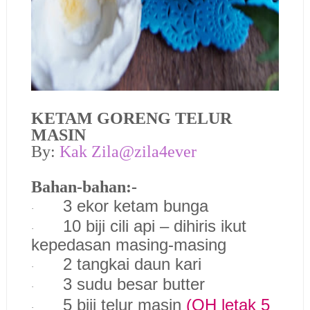
KETAM GORENG TELUR
MASIN
By:
Kak Zila@zila4ever
Bahan-bahan:-
3 ekor ketam bunga
·
10 biji cili api – dihiris ikut
·
kepedasan masing-masing
2 tangkai daun kari
·
3 sudu besar butter
·
5 biji telur masin
(QH letak 5
·