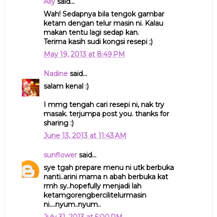
Ally
said...
Wah! Sedapnya bila tengok gambar
ketam dengan telur masin ni. Kalau
makan tentu lagi sedap kan.
Terima kasih sudi kongsi resepi ;)
May 19, 2013 at 8:49 PM
Nadine
said...
salam kenal :)
I mmg tengah cari resepi ni, nak try
masak. terjumpa post you. thanks for
sharing :)
June 13, 2013 at 11:43 AM
sunflower
said...
sye tgah prepare menu ni utk berbuka
nanti..arini mama n abah berbuka kat
rmh sy..hopefully menjadi lah
ketamgorengbercilitelurmasin
ni....nyum..nyum..
July 31, 2013 at 5:00 PM