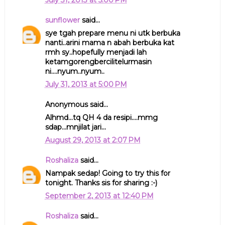
sunflower
said...
sye tgah prepare menu ni utk berbuka
nanti..arini mama n abah berbuka kat
rmh sy..hopefully menjadi lah
ketamgorengbercilitelurmasin
ni....nyum..nyum..
July 31, 2013 at 5:00 PM
Anonymous said...
Alhmd...tq QH 4 da resipi....mmg
sdap...mnjilat jari...
August 29, 2013 at 2:07 PM
Roshaliza
said...
Nampak sedap! Going to try this for
tonight. Thanks sis for sharing :-)
September 2, 2013 at 12:40 PM
Roshaliza
said...