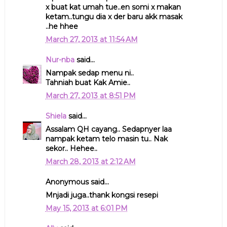
x buat kat umah tue..en somi x makan
ketam..tungu dia x der baru akk masak
..he hhee
March 27, 2013 at 11:54 AM
Nur-nba
said...
Nampak sedap menu ni..
Tahniah buat Kak Amie..
March 27, 2013 at 8:51 PM
Shiela
said...
Assalam QH cayang.. Sedapnyer laa
nampak ketam telo masin tu.. Nak
sekor.. Hehee..
March 28, 2013 at 2:12 AM
Anonymous said...
Mnjadi juga..thank kongsi resepi
May 15, 2013 at 6:01 PM