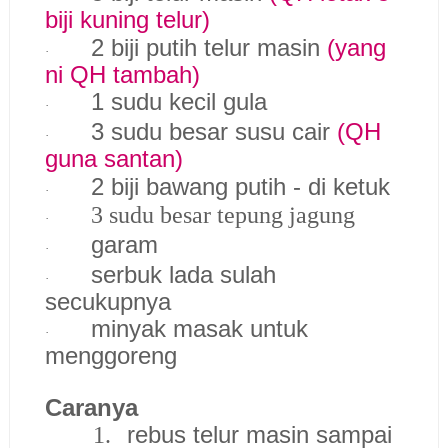
biji kuning telur)
2 biji putih telur masin
(yang
·
ni QH tambah)
1 sudu kecil gula
·
3 sudu besar susu cair
(QH
·
guna santan)
2 biji bawang putih - di ketuk
·
3 sudu besar tepung jagung
·
garam
·
serbuk lada sulah
·
secukupnya
minyak masak untuk
·
menggoreng
Caranya
rebus telur masin sampai
1.