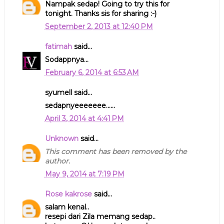
Nampak sedap! Going to try this for
tonight. Thanks sis for sharing :-)
September 2, 2013 at 12:40 PM
fatimah
said...
Sodappnya...
February 6, 2014 at 6:53 AM
syumell said...
sedapnyeeeeeee......
April 3, 2014 at 4:41 PM
Unknown
said...
This comment has been removed by the
author.
May 9, 2014 at 7:19 PM
Rose kakrose
said...
salam kenal..
resepi dari Zila memang sedap..