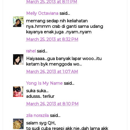
March 25, 2013 at 8:11 PM
Melly Octaviana
said...
memang sedap nih keliahatan
nya..hmmm crab di ganti sama udang
kayanya enak juga ..nyam..nyam
March 25, 2013 at 8:32 PM
rahel
said...
Haiyaaaa...gua banyak lapar wooo...itu
ketam byk menggoda wo...
March 26, 2013 at 1:07 AM
Yong Is My Name
said...
suka suka...
adusss.. terliur
March 26, 2013 at 8:10 PM
zila norazila
said...
salam syg QH,
tq sudi cuba resepi akk nie..dah lama akk