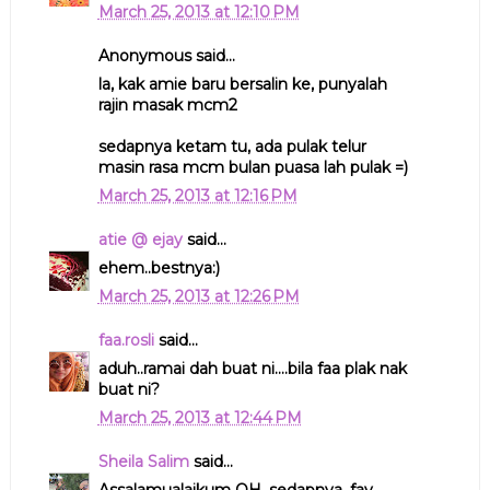
March 25, 2013 at 12:10 PM
Anonymous said...
la, kak amie baru bersalin ke, punyalah
rajin masak mcm2
sedapnya ketam tu, ada pulak telur
masin rasa mcm bulan puasa lah pulak =)
March 25, 2013 at 12:16 PM
atie @ ejay
said...
ehem..bestnya:)
March 25, 2013 at 12:26 PM
faa.rosli
said...
aduh..ramai dah buat ni....bila faa plak nak
buat ni?
March 25, 2013 at 12:44 PM
Sheila Salim
said...
Assalamualaikum QH, sedapnya. fav