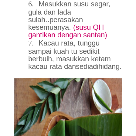
Masukkan susu segar,
6.
gula dan lada
sulah..perasakan
kesemuanya.
(susu QH
gantikan dengan santan)
Kacau rata, tunggu
7.
sampai kuah tu sedikit
berbuih, masukkan ketam
kacau rata dansediadihidang.