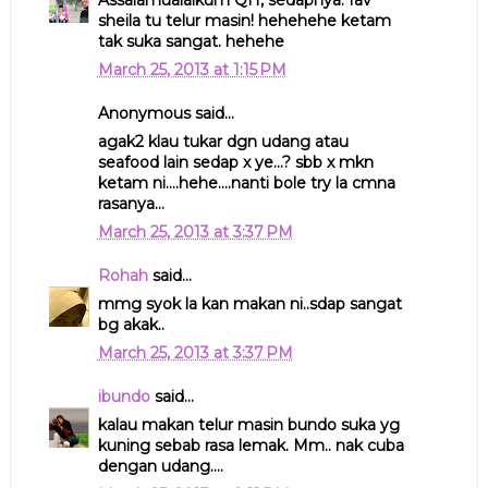
sheila tu telur masin! hehehehe ketam
tak suka sangat. hehehe
March 25, 2013 at 1:15 PM
Anonymous said...
agak2 klau tukar dgn udang atau
seafood lain sedap x ye...? sbb x mkn
ketam ni....hehe....nanti bole try la cmna
rasanya...
March 25, 2013 at 3:37 PM
Rohah
said...
mmg syok la kan makan ni..sdap sangat
bg akak..
March 25, 2013 at 3:37 PM
ibundo
said...
kalau makan telur masin bundo suka yg
kuning sebab rasa lemak. Mm.. nak cuba
dengan udang....