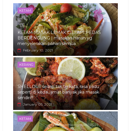
KETAM
KETAM MASAK LEMAK CILI API PEDAS
BERDENGUNG | masakan harian yg
menyelerakan pilihan semua
February 10, 2021
KERANG
SHELLOUT sedap tak terkata, rasa padu
seperti di kedai...jimat banyak jika masak
sendiri!!!
January 05, 2021
KETAM