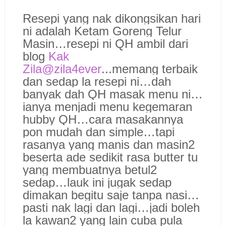
Resepi yang nak dikongsikan hari
ni adalah Ketam Goreng Telur
Masin…resepi ni QH ambil dari
blog
Kak
Zila@zila4ever
...memang terbaik
dan sedap la resepi ni…dah
banyak dah QH masak menu ni…
ianya menjadi menu kegemaran
hubby QH…cara masakannya
pon mudah dan simple…tapi
rasanya yang manis dan masin2
beserta ade sedikit rasa butter tu
yang membuatnya betul2
sedap…lauk ini jugak sedap
dimakan begitu saje tanpa nasi…
pasti nak lagi dan lagi…jadi boleh
la kawan2 yang lain cuba pula