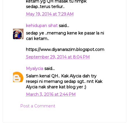
ketam yg QH masak tu nmpk
sedap..terus terliur..
May 19, 2014 at 7:29 AM
kehidupan sihat
said...
sedap ye ..memang kene ke pasar la ni
cari ketam..
https://www.diyanarazim.blogspot.com
September 29, 2014 at 8:04 PM
Myalycia
said...
Salam kenal QH.. Kak Alycia dah try
resepi ni memang sedap sgt.. nnt Kak
Alycia nak share kat blog yer ;)
March 3, 2016 at 2:44 PM
Post a Comment