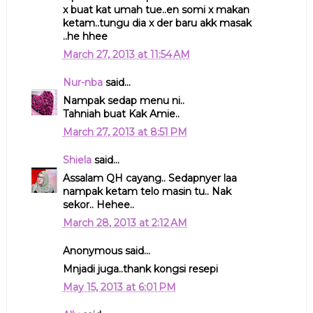
x buat kat umah tue..en somi x makan
ketam..tungu dia x der baru akk masak
..he hhee
March 27, 2013 at 11:54 AM
Nur-nba
said...
Nampak sedap menu ni..
Tahniah buat Kak Amie..
March 27, 2013 at 8:51 PM
Shiela
said...
Assalam QH cayang.. Sedapnyer laa
nampak ketam telo masin tu.. Nak
sekor.. Hehee..
March 28, 2013 at 2:12 AM
Anonymous said...
Mnjadi juga..thank kongsi resepi
May 15, 2013 at 6:01 PM