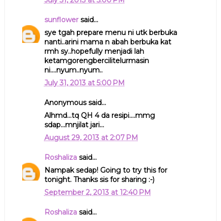
sunflower
said...
sye tgah prepare menu ni utk berbuka
nanti..arini mama n abah berbuka kat
rmh sy..hopefully menjadi lah
ketamgorengbercilitelurmasin
ni....nyum..nyum..
July 31, 2013 at 5:00 PM
Anonymous said...
Alhmd...tq QH 4 da resipi....mmg
sdap...mnjilat jari...
August 29, 2013 at 2:07 PM
Roshaliza
said...
Nampak sedap! Going to try this for
tonight. Thanks sis for sharing :-)
September 2, 2013 at 12:40 PM
Roshaliza
said...