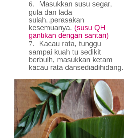
Masukkan susu segar,
6.
gula dan lada
sulah..perasakan
kesemuanya.
(susu QH
gantikan dengan santan)
Kacau rata, tunggu
7.
sampai kuah tu sedikit
berbuih, masukkan ketam
kacau rata dansediadihidang.