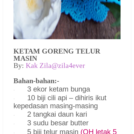
KETAM GORENG TELUR
MASIN
By:
Kak Zila@zila4ever
Bahan-bahan:-
3 ekor ketam bunga
·
10 biji cili api – dihiris ikut
·
kepedasan masing-masing
2 tangkai daun kari
·
3 sudu besar butter
·
5 biji telur masin
(QH letak 5
·