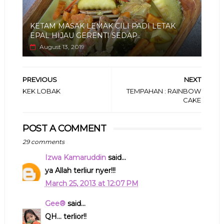
KETAM MASAK LEMAK CILI PADI LETAK
EPAL HIJAU GERENTI SEDAP..
August 13, 2019
PREVIOUS
NEXT
KEK LOBAK
TEMPAHAN : RAINBOW
CAKE
POST A COMMENT
29 comments
Izwa Kamaruddin
said...
ya Allah terliur nyer!!!
March 25, 2013 at 12:07 PM
Gee®
said...
QH... terlior!!