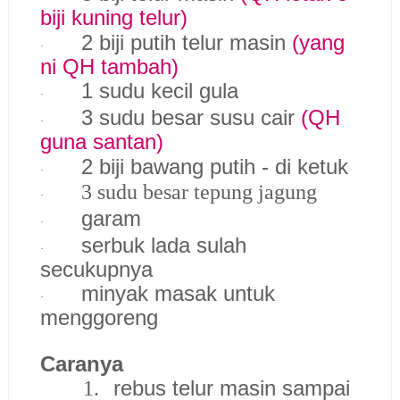
biji kuning telur)
2 biji putih telur masin
(yang
·
ni QH tambah)
1 sudu kecil gula
·
3 sudu besar susu cair
(QH
·
guna santan)
2 biji bawang putih - di ketuk
·
3 sudu besar tepung jagung
·
garam
·
serbuk lada sulah
·
secukupnya
minyak masak untuk
·
menggoreng
Caranya
rebus telur masin sampai
1.