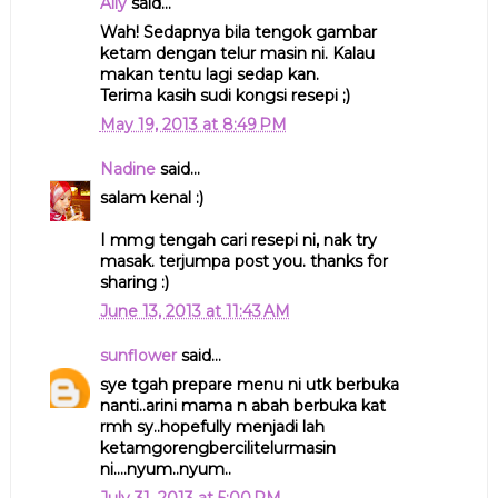
Ally
said...
Wah! Sedapnya bila tengok gambar
ketam dengan telur masin ni. Kalau
makan tentu lagi sedap kan.
Terima kasih sudi kongsi resepi ;)
May 19, 2013 at 8:49 PM
Nadine
said...
salam kenal :)
I mmg tengah cari resepi ni, nak try
masak. terjumpa post you. thanks for
sharing :)
June 13, 2013 at 11:43 AM
sunflower
said...
sye tgah prepare menu ni utk berbuka
nanti..arini mama n abah berbuka kat
rmh sy..hopefully menjadi lah
ketamgorengbercilitelurmasin
ni....nyum..nyum..
July 31, 2013 at 5:00 PM