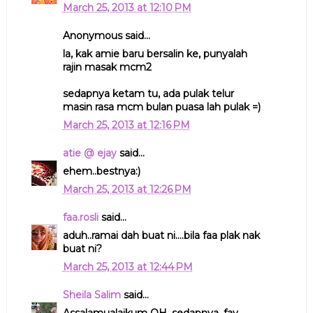
March 25, 2013 at 12:10 PM
Anonymous said...
la, kak amie baru bersalin ke, punyalah
rajin masak mcm2
sedapnya ketam tu, ada pulak telur
masin rasa mcm bulan puasa lah pulak =)
March 25, 2013 at 12:16 PM
atie @ ejay
said...
ehem..bestnya:)
March 25, 2013 at 12:26 PM
faa.rosli
said...
aduh..ramai dah buat ni....bila faa plak nak
buat ni?
March 25, 2013 at 12:44 PM
Sheila Salim
said...
Assalamualaikum QH, sedapnya. fav