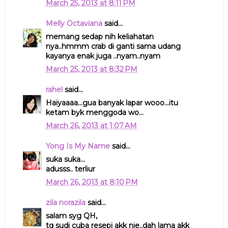
March 25, 2013 at 8:11 PM
Melly Octaviana
said...
memang sedap nih keliahatan
nya..hmmm crab di ganti sama udang
kayanya enak juga ..nyam..nyam
March 25, 2013 at 8:32 PM
rahel
said...
Haiyaaaa...gua banyak lapar wooo...itu
ketam byk menggoda wo...
March 26, 2013 at 1:07 AM
Yong Is My Name
said...
suka suka...
adusss.. terliur
March 26, 2013 at 8:10 PM
zila norazila
said...
salam syg QH,
tq sudi cuba resepi akk nie..dah lama akk