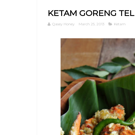
KETAM GORENG TEL
Qasey Honey
March 25, 2013
Ketam