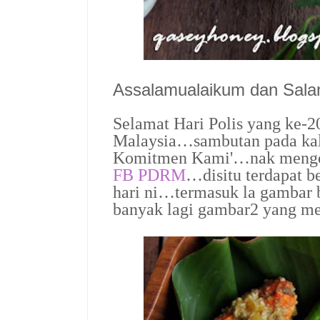
Assalamualaikum dan Sal
Selamat Hari Polis yang ke-2
Malaysia…
sambutan pada kal
Komitmen Kami'…
nak menget
FB PDRM
…disitu terdapat b
hari ni…termasuk la gambar b
banyak lagi gambar2 yang me