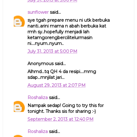
sunflower
said...
sye tgah prepare menu ni utk berbuka
nanti..arini mama n abah berbuka kat
rmh sy..hopefully menjadi lah
ketamgorengbercilitelurmasin
ni....nyum..nyum..
July 31, 2013 at 5:00 PM
Anonymous said...
Alhmd...tq QH 4 da resipi....mmg
sdap...mnjilat jari...
August 29, 2013 at 2:07 PM
Roshaliza
said...
Nampak sedap! Going to try this for
tonight. Thanks sis for sharing :-)
September 2, 2013 at 12:40 PM
Roshaliza
said...