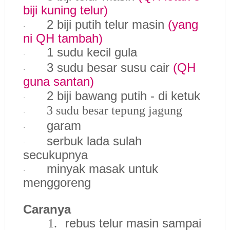
biji kuning telur)
2 biji putih telur masin
(yang
·
ni QH tambah)
1 sudu kecil gula
·
3 sudu besar susu cair
(QH
·
guna santan)
2 biji bawang putih - di ketuk
·
3 sudu besar tepung jagung
·
garam
·
serbuk lada sulah
·
secukupnya
minyak masak untuk
·
menggoreng
Caranya
rebus telur masin sampai
1.