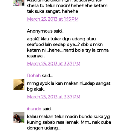
sheila tu telur masin! hehehehe ketam
tak suka sangat. hehehe
March 25, 2013 at 1:15 PM
Anonymous said...
agak2 klau tukar dgn udang atau
seafood lain sedap x ye...? sbb x mkn
ketam ni....hehe....nanti bole try la cmna
rasanya...
March 25, 2013 at 3:37 PM
Rohah
said...
mmg syok la kan makan ni..sdap sangat
bg akak..
March 25, 2013 at 3:37 PM
ibundo
said...
kalau makan telur masin bundo suka yg
kuning sebab rasa lemak. Mm.. nak cuba
dengan udang....