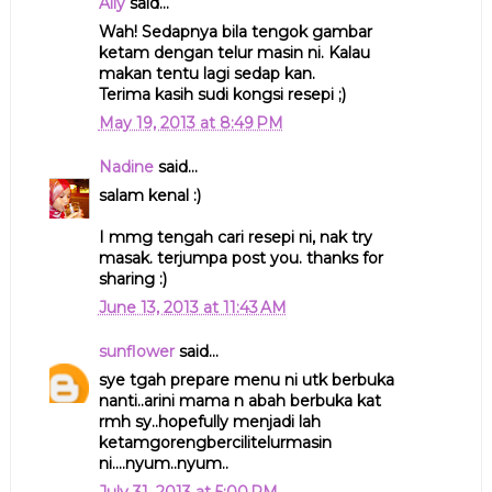
Ally
said...
Wah! Sedapnya bila tengok gambar
ketam dengan telur masin ni. Kalau
makan tentu lagi sedap kan.
Terima kasih sudi kongsi resepi ;)
May 19, 2013 at 8:49 PM
Nadine
said...
salam kenal :)
I mmg tengah cari resepi ni, nak try
masak. terjumpa post you. thanks for
sharing :)
June 13, 2013 at 11:43 AM
sunflower
said...
sye tgah prepare menu ni utk berbuka
nanti..arini mama n abah berbuka kat
rmh sy..hopefully menjadi lah
ketamgorengbercilitelurmasin
ni....nyum..nyum..
July 31, 2013 at 5:00 PM