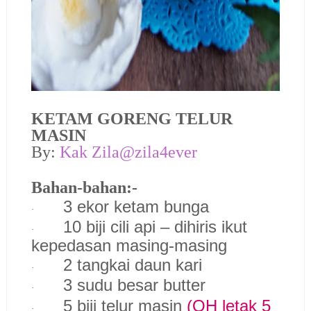
KETAM GORENG TELUR
MASIN
By:
Kak Zila@zila4ever
Bahan-bahan:-
3 ekor ketam bunga
·
10 biji cili api – dihiris ikut
·
kepedasan masing-masing
2 tangkai daun kari
·
3 sudu besar butter
·
5 biji telur masin
(QH letak 5
·