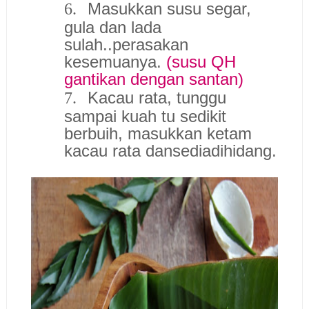
Masukkan susu segar,
6.
gula dan lada
sulah..perasakan
kesemuanya.
(susu QH
gantikan dengan santan)
Kacau rata, tunggu
7.
sampai kuah tu sedikit
berbuih, masukkan ketam
kacau rata dansediadihidang.