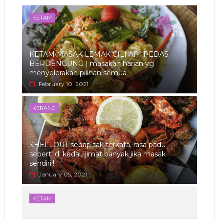
KETAM
KETAM MASAK LEMAK CILI API PEDAS
BERDENGUNG | masakan harian yg
menyelerakan pilihan semua
February 10, 2021
KERANG
SHELLOUT sedap tak terkata, rasa padu
seperti di kedai...jimat banyak jika masak
sendiri!!!
January 05, 2021
KETAM