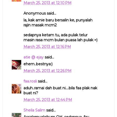
March 25, 2013 at 12:10 PM
Anonymous said...
la, kak amie baru bersalin ke, punyalah
rajin masak mcm2
sedapnya ketam tu, ada pulak telur
masin rasa mcm bulan puasa lah pulak =)
March 25, 2013 at 12:16 PM
atie @ ejay
said...
ehem..bestnya:)
March 25, 2013 at 12:26 PM
faa.rosli
said...
aduh..ramai dah buat ni....bila faa plak nak
buat ni?
March 25, 2013 at 12:44 PM
Sheila Salim
said...
Assalamualaikum QH, sedapnya. fav