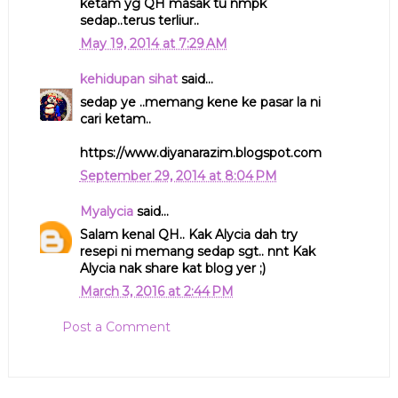
ketam yg QH masak tu nmpk
sedap..terus terliur..
May 19, 2014 at 7:29 AM
kehidupan sihat
said...
sedap ye ..memang kene ke pasar la ni
cari ketam..
https://www.diyanarazim.blogspot.com
September 29, 2014 at 8:04 PM
Myalycia
said...
Salam kenal QH.. Kak Alycia dah try
resepi ni memang sedap sgt.. nnt Kak
Alycia nak share kat blog yer ;)
March 3, 2016 at 2:44 PM
Post a Comment