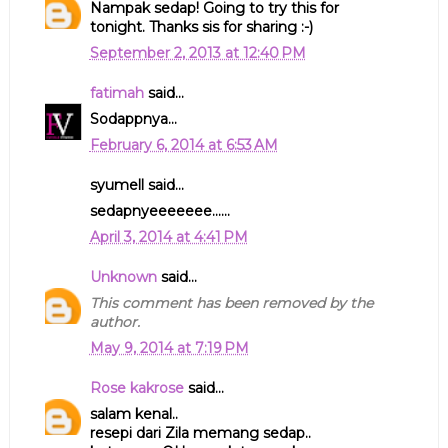
Nampak sedap! Going to try this for
tonight. Thanks sis for sharing :-)
September 2, 2013 at 12:40 PM
fatimah
said...
Sodappnya...
February 6, 2014 at 6:53 AM
syumell said...
sedapnyeeeeeee......
April 3, 2014 at 4:41 PM
Unknown
said...
This comment has been removed by the
author.
May 9, 2014 at 7:19 PM
Rose kakrose
said...
salam kenal..
resepi dari Zila memang sedap..