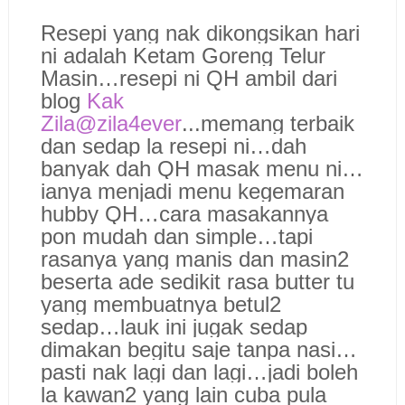
Resepi yang nak dikongsikan hari
ni adalah Ketam Goreng Telur
Masin…resepi ni QH ambil dari
blog
Kak
Zila@zila4ever
...memang terbaik
dan sedap la resepi ni…dah
banyak dah QH masak menu ni…
ianya menjadi menu kegemaran
hubby QH…cara masakannya
pon mudah dan simple…tapi
rasanya yang manis dan masin2
beserta ade sedikit rasa butter tu
yang membuatnya betul2
sedap…lauk ini jugak sedap
dimakan begitu saje tanpa nasi…
pasti nak lagi dan lagi…jadi boleh
la kawan2 yang lain cuba pula