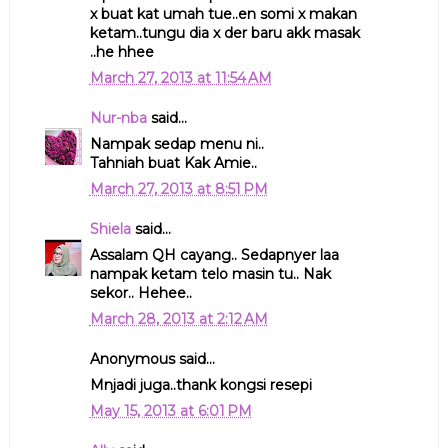
x buat kat umah tue..en somi x makan
ketam..tungu dia x der baru akk masak
..he hhee
March 27, 2013 at 11:54 AM
Nur-nba
said...
Nampak sedap menu ni..
Tahniah buat Kak Amie..
March 27, 2013 at 8:51 PM
Shiela
said...
Assalam QH cayang.. Sedapnyer laa
nampak ketam telo masin tu.. Nak
sekor.. Hehee..
March 28, 2013 at 2:12 AM
Anonymous said...
Mnjadi juga..thank kongsi resepi
May 15, 2013 at 6:01 PM