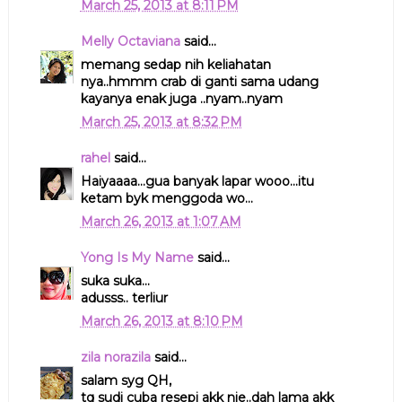
March 25, 2013 at 8:11 PM
Melly Octaviana
said...
memang sedap nih keliahatan
nya..hmmm crab di ganti sama udang
kayanya enak juga ..nyam..nyam
March 25, 2013 at 8:32 PM
rahel
said...
Haiyaaaa...gua banyak lapar wooo...itu
ketam byk menggoda wo...
March 26, 2013 at 1:07 AM
Yong Is My Name
said...
suka suka...
adusss.. terliur
March 26, 2013 at 8:10 PM
zila norazila
said...
salam syg QH,
tq sudi cuba resepi akk nie..dah lama akk