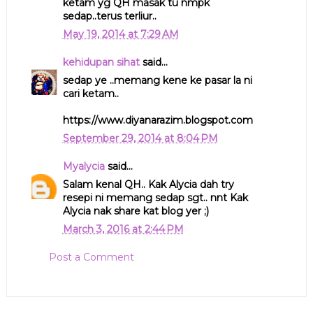
ketam yg QH masak tu nmpk
sedap..terus terliur..
May 19, 2014 at 7:29 AM
kehidupan sihat
said...
sedap ye ..memang kene ke pasar la ni
cari ketam..
https://www.diyanarazim.blogspot.com
September 29, 2014 at 8:04 PM
Myalycia
said...
Salam kenal QH.. Kak Alycia dah try
resepi ni memang sedap sgt.. nnt Kak
Alycia nak share kat blog yer ;)
March 3, 2016 at 2:44 PM
Post a Comment