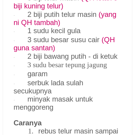
biji kuning telur)
2 biji putih telur masin
(yang
·
ni QH tambah)
1 sudu kecil gula
·
3 sudu besar susu cair
(QH
·
guna santan)
2 biji bawang putih - di ketuk
·
3 sudu besar tepung jagung
·
garam
·
serbuk lada sulah
·
secukupnya
minyak masak untuk
·
menggoreng
Caranya
rebus telur masin sampai
1.