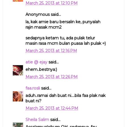
March 25, 2013 at 12:10 PM
Anonymous said...
la, kak amie baru bersalin ke, punyalah
rajin masak mcm2
sedapnya ketam tu, ada pulak telur
masin rasa mcm bulan puasa lah pulak =)
March 25, 2013 at 12:16 PM
atie @ ejay
said...
ehem..bestnya:)
March 25, 2013 at 12:26 PM
faa.rosli
said...
aduh..ramai dah buat ni....bila faa plak nak
buat ni?
March 25, 2013 at 12:44 PM
Sheila Salim
said...
Assalamualaikum QH, sedapnya. fav