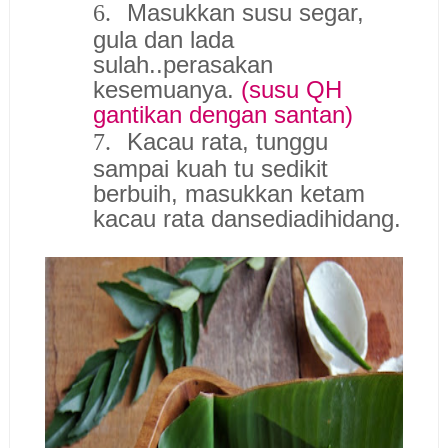
Masukkan susu segar,
6.
gula dan lada
sulah..perasakan
kesemuanya.
(susu QH
gantikan dengan santan)
Kacau rata, tunggu
7.
sampai kuah tu sedikit
berbuih, masukkan ketam
kacau rata dansediadihidang.