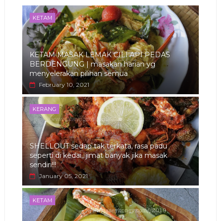
KETAM
KETAM MASAK LEMAK CILI API PEDAS
BERDENGUNG | masakan harian yg
menyelerakan pilihan semua
February 10, 2021
KERANG
SHELLOUT sedap tak terkata, rasa padu
seperti di kedai...jimat banyak jika masak
sendiri!!!
January 05, 2021
KETAM