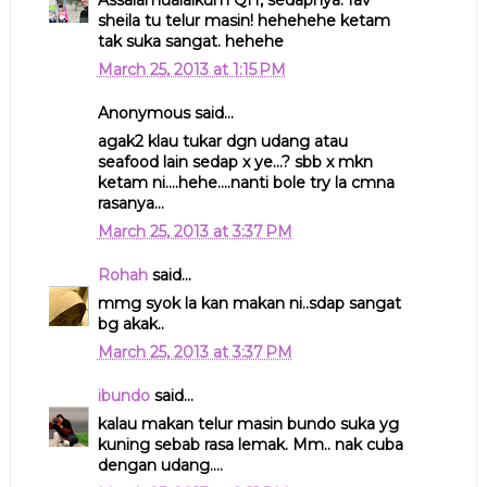
sheila tu telur masin! hehehehe ketam
tak suka sangat. hehehe
March 25, 2013 at 1:15 PM
Anonymous said...
agak2 klau tukar dgn udang atau
seafood lain sedap x ye...? sbb x mkn
ketam ni....hehe....nanti bole try la cmna
rasanya...
March 25, 2013 at 3:37 PM
Rohah
said...
mmg syok la kan makan ni..sdap sangat
bg akak..
March 25, 2013 at 3:37 PM
ibundo
said...
kalau makan telur masin bundo suka yg
kuning sebab rasa lemak. Mm.. nak cuba
dengan udang....