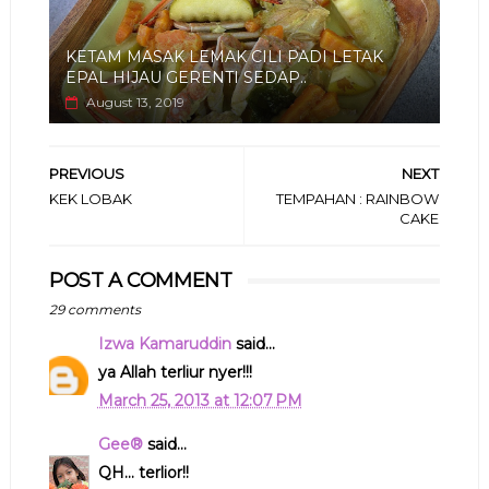
KETAM MASAK LEMAK CILI PADI LETAK
EPAL HIJAU GERENTI SEDAP..
August 13, 2019
PREVIOUS
NEXT
KEK LOBAK
TEMPAHAN : RAINBOW
CAKE
POST A COMMENT
29 comments
Izwa Kamaruddin
said...
ya Allah terliur nyer!!!
March 25, 2013 at 12:07 PM
Gee®
said...
QH... terlior!!