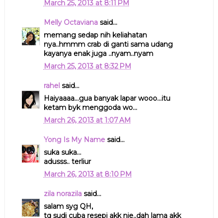
March 25, 2013 at 8:11 PM
Melly Octaviana
said...
memang sedap nih keliahatan
nya..hmmm crab di ganti sama udang
kayanya enak juga ..nyam..nyam
March 25, 2013 at 8:32 PM
rahel
said...
Haiyaaaa...gua banyak lapar wooo...itu
ketam byk menggoda wo...
March 26, 2013 at 1:07 AM
Yong Is My Name
said...
suka suka...
adusss.. terliur
March 26, 2013 at 8:10 PM
zila norazila
said...
salam syg QH,
tq sudi cuba resepi akk nie..dah lama akk