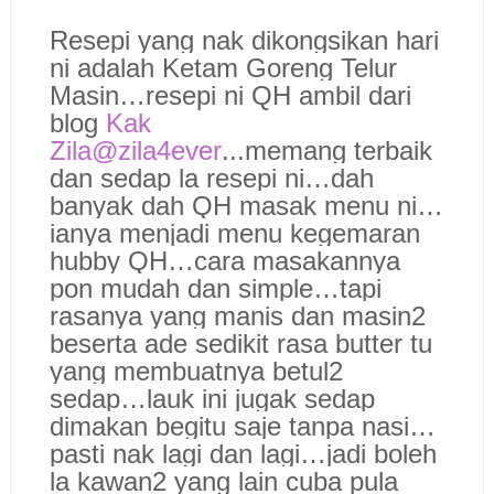
Resepi yang nak dikongsikan hari
ni adalah Ketam Goreng Telur
Masin…resepi ni QH ambil dari
blog
Kak
Zila@zila4ever
...memang terbaik
dan sedap la resepi ni…dah
banyak dah QH masak menu ni…
ianya menjadi menu kegemaran
hubby QH…cara masakannya
pon mudah dan simple…tapi
rasanya yang manis dan masin2
beserta ade sedikit rasa butter tu
yang membuatnya betul2
sedap…lauk ini jugak sedap
dimakan begitu saje tanpa nasi…
pasti nak lagi dan lagi…jadi boleh
la kawan2 yang lain cuba pula