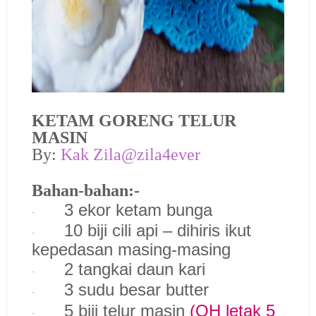
KETAM GORENG TELUR
MASIN
By:
Kak Zila@zila4ever
Bahan-bahan:-
3 ekor ketam bunga
·
10 biji cili api – dihiris ikut
·
kepedasan masing-masing
2 tangkai daun kari
·
3 sudu besar butter
·
5 biji telur masin
(QH letak 5
·