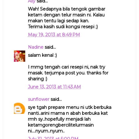
Ally
said...
Wah! Sedapnya bila tengok gambar
ketam dengan telur masin ni. Kalau
makan tentu lagi sedap kan.
Terima kasih sudi kongsi resepi ;)
May 19, 2013 at 8:49 PM
Nadine
said...
salam kenal :)
I mmg tengah cari resepi ni, nak try
masak. terjumpa post you. thanks for
sharing :)
June 13, 2013 at 11:43 AM
sunflower
said...
sye tgah prepare menu ni utk berbuka
nanti..arini mama n abah berbuka kat
rmh sy..hopefully menjadi lah
ketamgorengbercilitelurmasin
ni....nyum..nyum..
July 31, 2013 at 5:00 PM