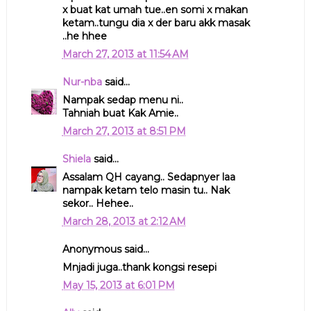
x buat kat umah tue..en somi x makan
ketam..tungu dia x der baru akk masak
..he hhee
March 27, 2013 at 11:54 AM
Nur-nba
said...
Nampak sedap menu ni..
Tahniah buat Kak Amie..
March 27, 2013 at 8:51 PM
Shiela
said...
Assalam QH cayang.. Sedapnyer laa
nampak ketam telo masin tu.. Nak
sekor.. Hehee..
March 28, 2013 at 2:12 AM
Anonymous said...
Mnjadi juga..thank kongsi resepi
May 15, 2013 at 6:01 PM