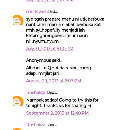
sunflower
said...
sye tgah prepare menu ni utk berbuka
nanti..arini mama n abah berbuka kat
rmh sy..hopefully menjadi lah
ketamgorengbercilitelurmasin
ni....nyum..nyum..
July 31, 2013 at 5:00 PM
Anonymous said...
Alhmd...tq QH 4 da resipi....mmg
sdap...mnjilat jari...
August 29, 2013 at 2:07 PM
Roshaliza
said...
Nampak sedap! Going to try this for
tonight. Thanks sis for sharing :-)
September 2, 2013 at 12:40 PM
Roshaliza
said...