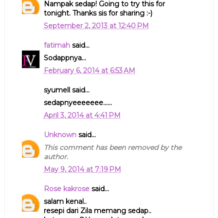
Nampak sedap! Going to try this for
tonight. Thanks sis for sharing :-)
September 2, 2013 at 12:40 PM
fatimah
said...
Sodappnya...
February 6, 2014 at 6:53 AM
syumell said...
sedapnyeeeeeee......
April 3, 2014 at 4:41 PM
Unknown
said...
This comment has been removed by the
author.
May 9, 2014 at 7:19 PM
Rose kakrose
said...
salam kenal..
resepi dari Zila memang sedap..