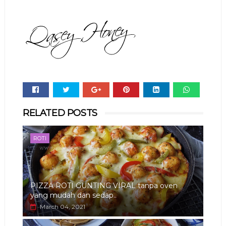
Whats
RELATED POSTS
app
ROTI
PIZZA ROTI GUNTING VIRAL tanpa oven
yang mudah dan sedap..
March 04, 2021