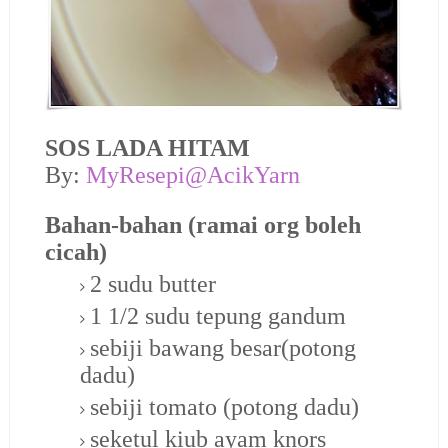
SOS LADA HITAM
By:
MyResepi@AcikYarn
Bahan-bahan (ramai org boleh
cicah)
2 sudu butter
1 1/2 sudu tepung gandum
sebiji bawang besar(potong
dadu)
sebiji tomato (potong dadu)
seketul kiub ayam knors