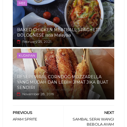
MEE
BAKED CHICKEN MEATBALL SPAGHETTI
BOLOGNESE rasa Malaysia
February 25, 2021
KUDAPAN
RESEPI VIRAL CORNDOG MOZZARELLA
YANG MUDAH DAN LEBIH JIMAT JIKA BUAT
SENDIRI
November 28, 2019
PREVIOUS
NEXT
APAM SPRITE
SAMBAL SERAI WANGI
BEBOLA AYAM