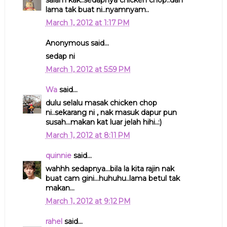
salam kak..sedapnya chicken chop..dah
lama tak buat ni..nyamnyam..
March 1, 2012 at 1:17 PM
Anonymous said...
sedap ni
March 1, 2012 at 5:59 PM
Wa
said...
dulu selalu masak chicken chop
ni..sekarang ni , nak masuk dapur pun
susah...makan kat luar jelah hihi..:)
March 1, 2012 at 8:11 PM
quinnie
said...
wahhh sedapnya...bila la kita rajin nak
buat cam gini...huhuhu..lama betul tak
makan...
March 1, 2012 at 9:12 PM
rahel
said...