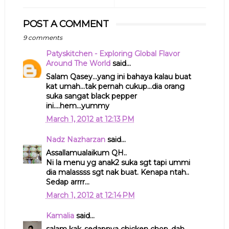
POST A COMMENT
9 comments
Patyskitchen - Exploring Global Flavor
Around The World
said...
Salam Qasey...yang ini bahaya kalau buat
kat umah...tak pernah cukup...dia orang
suka sangat black pepper
ini....hem...yummy
March 1, 2012 at 12:13 PM
Nadz Nazharzan
said...
Assallamualaikum QH..
Ni la menu yg anak2 suka sgt tapi ummi
dia malassss sgt nak buat. Kenapa ntah..
Sedap arrrr...
March 1, 2012 at 12:14 PM
Kamalia
said...