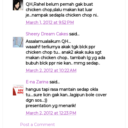
QH,Rahel belum pernah gak buat
chicken chop,slalu makan kat luar
je...nampak sedapla chicken chop ni..
March 1, 2012 at 9:52 PM
Sheery Dream Cakes
said...
Assalamualaikum QH...
waaah!! terliurnya akak tgk blck ppr
chicken chop tu... anak2 akak suka sgt
makan chicken chop.. tambah lg yg ada
bubuh blck ppr nie kan.. mmg sedap..
March 2, 2012 at 10:22 AM
E-na Zarina
said...
hangus tapi rasa mantain sedap okla
tu....sure licin gak kan...lagipun bole cover
dgn sos...:))
presentation yg menarik!
March 2, 2012 at 12:23 PM
Post a Comment