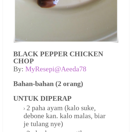
BLACK PEPPER CHICKEN
CHOP
By:
MyResepi@Aeeda78
Bahan-bahan (2 orang)
UNTUK DIPERAP
2 paha ayam (kalo suke,
debone kan. kalo malas, biar
je tulang nye)