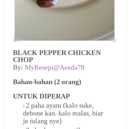
BLACK PEPPER CHICKEN
CHOP
By:
MyResepi@Aeeda78
Bahan-bahan (2 orang)
UNTUK DIPERAP
2 paha ayam (kalo suke,
debone kan. kalo malas, biar
je tulang nye)