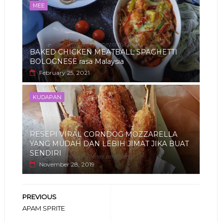
MEE
BAKED CHICKEN MEATBALL SPAGHETTI
BOLOGNESE rasa Malaysia
February 25, 2021
KUDAPAN
RESEPI VIRAL CORNDOG MOZZARELLA
YANG MUDAH DAN LEBIH JIMAT JIKA BUAT
SENDIRI
November 28, 2019
PREVIOUS
APAM SPRITE