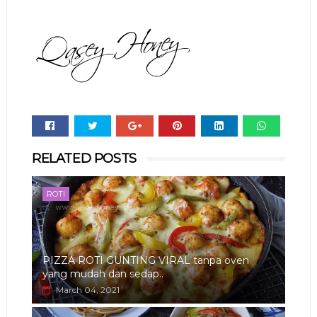
Whats
RELATED POSTS
app
ROTI
PIZZA ROTI GUNTING VIRAL tanpa oven
yang mudah dan sedap..
March 04, 2021