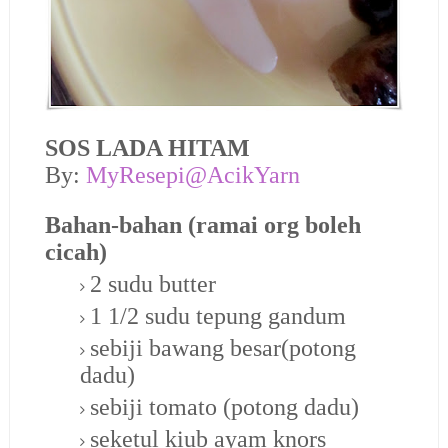
SOS LADA HITAM
By:
MyResepi@AcikYarn
Bahan-bahan (ramai org boleh
cicah)
2 sudu butter
1 1/2 sudu tepung gandum
sebiji bawang besar(potong
dadu)
sebiji tomato (potong dadu)
seketul kiub ayam knors