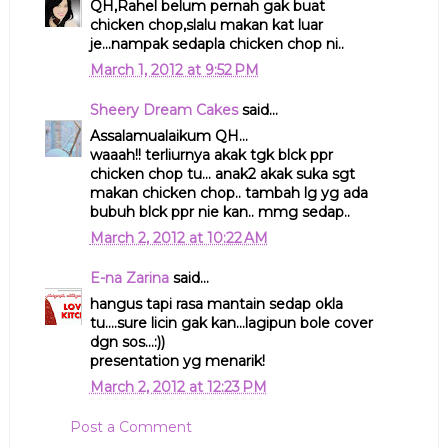
QH,Rahel belum pernah gak buat
chicken chop,slalu makan kat luar
je...nampak sedapla chicken chop ni..
March 1, 2012 at 9:52 PM
Sheery Dream Cakes
said...
Assalamualaikum QH...
waaah!! terliurnya akak tgk blck ppr
chicken chop tu... anak2 akak suka sgt
makan chicken chop.. tambah lg yg ada
bubuh blck ppr nie kan.. mmg sedap..
March 2, 2012 at 10:22 AM
E-na Zarina
said...
hangus tapi rasa mantain sedap okla
tu....sure licin gak kan...lagipun bole cover
dgn sos...:))
presentation yg menarik!
March 2, 2012 at 12:23 PM
Post a Comment