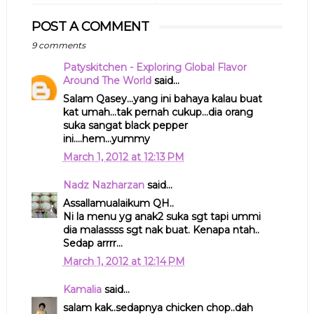
POST A COMMENT
9 comments
Patyskitchen - Exploring Global Flavor
Around The World
said...
Salam Qasey...yang ini bahaya kalau buat
kat umah...tak pernah cukup...dia orang
suka sangat black pepper
ini....hem...yummy
March 1, 2012 at 12:13 PM
Nadz Nazharzan
said...
Assallamualaikum QH..
Ni la menu yg anak2 suka sgt tapi ummi
dia malassss sgt nak buat. Kenapa ntah..
Sedap arrrr...
March 1, 2012 at 12:14 PM
Kamalia
said...
salam kak..sedapnya chicken chop..dah