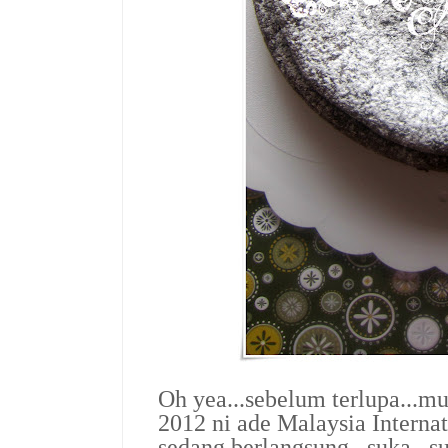
Oh yea...sebelum terlupa...mu
2012 ni ade Malaysia Interna
sedang berlangsung...suka...su