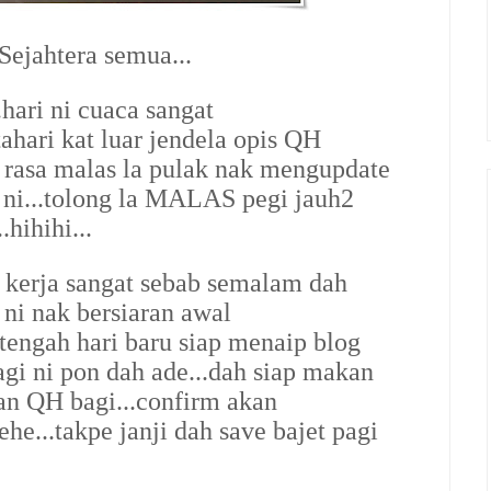
ejahtera semua...
.hari ni cuaca sangat
hari kat luar jendela opis QH
t rasa malas la pulak nak mengupdate
i ni...tolong la MALAS pegi jauh2
.hihihi...
 kerja sangat sebab semalam dah
i ni nak bersiaran awal
ti tengah hari baru siap menaip blog
agi ni pon dah ade...dah siap makan
an QH bagi...confirm akan
he...takpe janji dah save bajet pagi