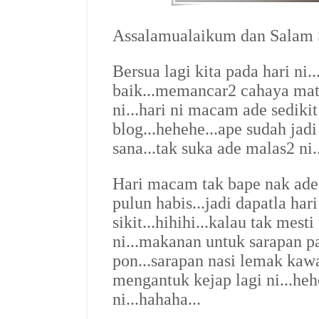
Assalamualaikum dan Salam S
Bersua lagi kita pada hari ni..
baik...memancar2 cahaya mata
ni...hari ni macam ade sediki
blog...hehehe...ape sudah jad
sana...tak suka ade malas2 ni..
Hari macam tak bape nak ade
pulun habis...jadi dapatla har
sikit...hihihi...kalau tak mes
ni...makanan untuk sarapan p
pon...sarapan nasi lemak kaw
mengantuk kejap lagi ni...hehe
ni...hahaha...