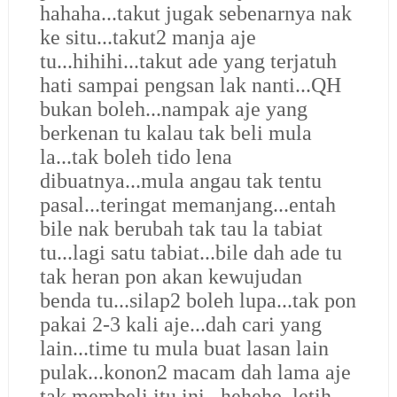
hahaha...takut jugak sebenarnya nak
ke situ...takut2 manja aje
tu...hihihi...takut ade yang terjatuh
hati sampai pengsan lak nanti...QH
bukan boleh...nampak aje yang
berkenan tu kalau tak beli mula
la...tak boleh tido lena
dibuatnya...mula angau tak tentu
pasal...teringat memanjang...entah
bile nak berubah tak tau la tabiat
tu...lagi satu tabiat...bile dah ade tu
tak heran pon akan kewujudan
benda tu...silap2 boleh lupa...tak pon
pakai 2-3 kali aje...dah cari yang
lain...time tu mula buat lasan lain
pulak...konon2 macam dah lama aje
tak membeli itu ini...hehehe..letih