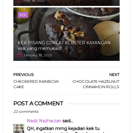
May 18, 2021
KEK
KEK PISANG COKLAT KLUSTER KAYANGAN
viral yang memukau!!
January 18, 2021
PREVIOUS
NEXT
CHECKERED RAINBOW
CHOCOLATE HAZELNUT
CAKE
CINNAMON ROLLS
POST A COMMENT
22 comments
Nadz Nazharzan
said...
QH, ingatkan mmg kejadian kek tu