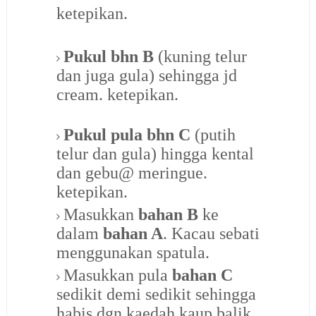
ketepikan.
Pukul bhn B
(kuning telur
dan juga gula) sehingga jd
cream. ketepikan.
Pukul pula bhn C
(putih
telur dan gula) hingga kental
dan gebu@ meringue.
ketepikan.
Masukkan
bahan B
ke
dalam
bahan A
. Kacau sebati
menggunakan spatula.
Masukkan pula
bahan C
sedikit demi sedikit sehingga
habis dgn kaedah kaup balik