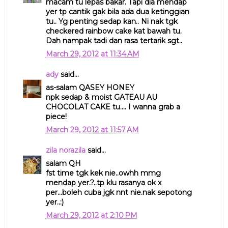
macam tu lepas bakar. Tapi dia mendap
yer tp cantik gak bila ada dua ketinggian
tu.. Yg penting sedap kan.. Ni nak tgk
checkered rainbow cake kat bawah tu.
Dah nampak tadi dan rasa tertarik sgt..
March 29, 2012 at 11:34 AM
ady
said...
as-salam QASEY HONEY
npk sedap & moist GATEAU AU
CHOCOLAT CAKE tu.... I wanna grab a
piece!
March 29, 2012 at 11:57 AM
zila norazila
said...
salam QH
fst time tgk kek nie..owhh mmg
mendap yer.?..tp klu rasanya ok x
per...boleh cuba jgk nnt nie.nak sepotong
yer..:)
March 29, 2012 at 2:10 PM