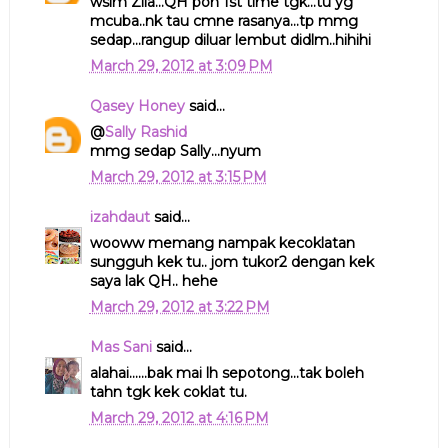
wslm Zila...QH pon 1st time tgk...tu yg
mcuba..nk tau cmne rasanya...tp mmg
sedap...rangup diluar lembut didlm..hihihi
March 29, 2012 at 3:09 PM
Qasey Honey
said...
@
Sally Rashid
mmg sedap Sally...nyum
March 29, 2012 at 3:15 PM
izahdaut
said...
wooww memang nampak kecoklatan
sungguh kek tu.. jom tukor2 dengan kek
saya lak QH.. hehe
March 29, 2012 at 3:22 PM
Mas Sani
said...
alahai......bak mai lh sepotong...tak boleh
tahn tgk kek coklat tu.
March 29, 2012 at 4:16 PM