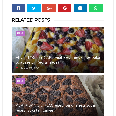
Whats
RELATED POSTS
app
KEK
FRUIT PASTRY CAKE viral..kek mewah berbaloi
buat sendiri (edisi niaga)
June 23, 2021
KEK
KEK PISANG OREO..resepi baru mesti cuba!!
resepi sukatan cawan