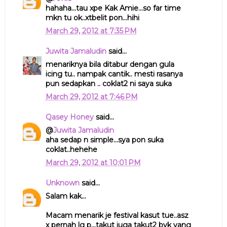
hahaha...tau xpe Kak Amie...so far time
mkn tu ok..xtbelit pon...hihi
March 29, 2012 at 7:35 PM
Juwita Jamaludin
said...
menariknya bila ditabur dengan gula
icing tu.. nampak cantik.. mesti rasanya
pun sedapkan .. coklat2 ni saya suka
March 29, 2012 at 7:46 PM
Qasey Honey
said...
@
Juwita Jamaludin
aha sedap n simple...sya pon suka
coklat..hehehe
March 29, 2012 at 10:01 PM
Unknown
said...
Salam kak...
Macam menarik je festival kasut tue..asz
x pernah lg p...takut juga takut2 byk yang