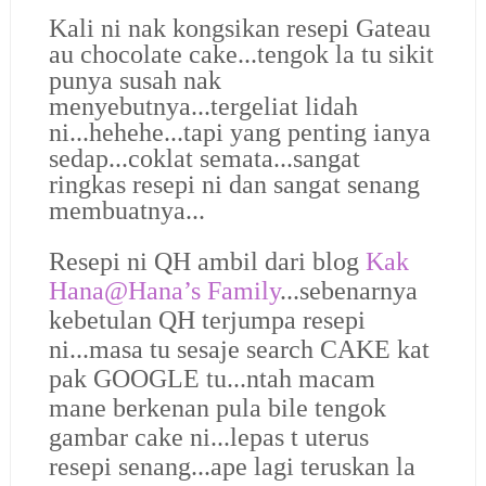
Kali ni nak kongsikan resepi Gateau
au chocolate cake...tengok la tu sikit
punya susah nak
menyebutnya...tergeliat lidah
ni...hehehe...tapi yang penting ianya
sedap...coklat semata...sangat
ringkas resepi ni dan sangat senang
membuatnya...
Resepi ni QH ambil dari blog
Kak
Hana@Hana’s Family
...sebenarnya
kebetulan QH terjumpa resepi
ni...masa tu sesaje search CAKE kat
pak GOOGLE tu...ntah macam
mane berkenan pula bile tengok
gambar cake ni...lepas t uterus
resepi senang...ape lagi teruskan la