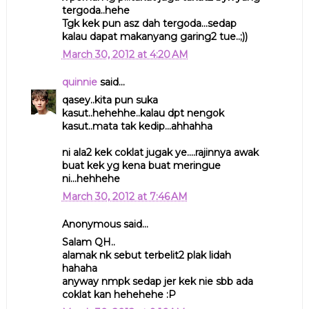
tergoda..hehe
Tgk kek pun asz dah tergoda...sedap
kalau dapat makanyang garing2 tue..;))
March 30, 2012 at 4:20 AM
quinnie
said...
qasey..kita pun suka
kasut..hehehhe..kalau dpt nengok
kasut..mata tak kedip...ahhahha
ni ala2 kek coklat jugak ye....rajinnya awak
buat kek yg kena buat meringue
ni...hehhehe
March 30, 2012 at 7:46 AM
Anonymous said...
Salam QH..
alamak nk sebut terbelit2 plak lidah
hahaha
anyway nmpk sedap jer kek nie sbb ada
coklat kan hehehehe :P