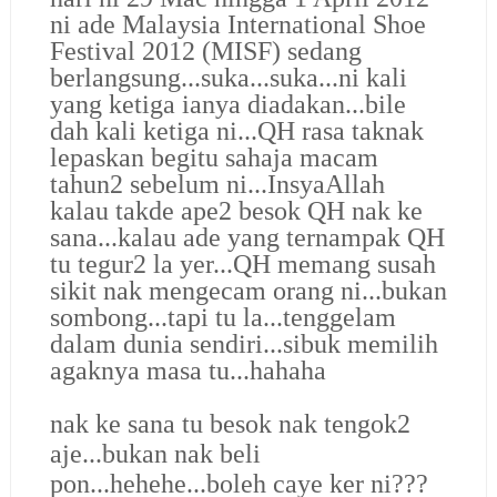
ni ade Malaysia International Shoe
Festival 2012 (MISF) sedang
berlangsung...suka...suka...ni kali
yang ketiga ianya diadakan...bile
dah kali ketiga ni...QH rasa taknak
lepaskan begitu sahaja macam
tahun2 sebelum ni...InsyaAllah
kalau takde ape2 besok QH nak ke
sana...kalau ade yang ternampak QH
tu tegur2 la yer...QH memang susah
sikit nak mengecam orang ni...bukan
sombong...tapi tu la...tenggelam
dalam dunia sendiri...sibuk memilih
agaknya masa tu...hahaha
nak ke sana tu besok nak tengok2
aje...bukan nak beli
pon...hehehe...boleh caye ker ni???