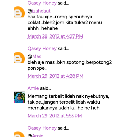
Qasey Honey
said...
@
izahdaut
haa tau xpe...mmg spenuhnya
coklat...bleh2 jom kita tukar2 menu
ehhh...hehehe
March 29, 2012 at 4:27 PM
Qasey Honey
said...
@
Mas
bleh aje mas...bkn spotong..berpotong2
pon xpe..
March 29, 2012 at 4:28 PM
Amie
said...
Memang terbelit lidah nak nyebutnya,
tak pe...jangan terbelit lidah waktu
memakannya udah la... he he heh
March 29, 2012 at 5:53 PM
Qasey Honey
said...
@
Amie