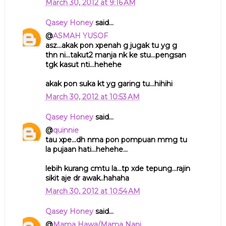
March 30, 2012 at 9:16 AM
Qasey Honey
said...
@
ASMAH YUSOF
asz...akak pon xpenah g jugak tu yg g
thn ni...takut2 manja nk ke stu...pengsan
tgk kasut nti...hehehe
akak pon suka kt yg garing tu...hihihi
March 30, 2012 at 10:53 AM
Qasey Honey
said...
@
quinnie
tau xpe...dh nma pon pompuan mmg tu
la pujaan hati...hehehe...
lebih kurang cmtu la...tp xde tepung...rajin
sikit aje dr awak..hahaha
March 30, 2012 at 10:54 AM
Qasey Honey
said...
@
Mama Hawa/Mama Nani