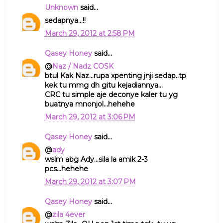
Unknown
said...
sedapnya...!!
March 29, 2012 at 2:58 PM
Qasey Honey
said...
@
Naz / Nadz COSK
btul Kak Naz...rupa xpenting jnji sedap..tp
kek tu mmg dh gitu kejadiannya...
CRC tu simple aje deconye kaler tu yg
buatnya mnonjol...hehehe
March 29, 2012 at 3:06 PM
Qasey Honey
said...
@
ady
wslm abg Ady...sila la amik 2-3
pcs...hehehe
March 29, 2012 at 3:07 PM
Qasey Honey
said...
@
zila 4ever