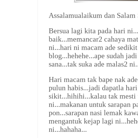
Assalamualaikum dan Salam S
Bersua lagi kita pada hari ni..
baik...memancar2 cahaya mata
ni...hari ni macam ade sediki
blog...hehehe...ape sudah jad
sana...tak suka ade malas2 ni..
Hari macam tak bape nak ade
pulun habis...jadi dapatla har
sikit...hihihi...kalau tak mes
ni...makanan untuk sarapan p
pon...sarapan nasi lemak kaw
mengantuk kejap lagi ni...hehe
ni...hahaha...