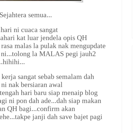
ejahtera semua...
.hari ni cuaca sangat
hari kat luar jendela opis QH
t rasa malas la pulak nak mengupdate
i ni...tolong la MALAS pegi jauh2
.hihihi...
 kerja sangat sebab semalam dah
i ni nak bersiaran awal
ti tengah hari baru siap menaip blog
agi ni pon dah ade...dah siap makan
an QH bagi...confirm akan
he...takpe janji dah save bajet pagi