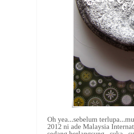
Oh yea...sebelum terlupa...mu
2012 ni ade Malaysia Interna
sedang berlangsung...suka...su