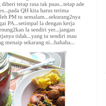
iberi tetap rasa tak puas...tetap ade
s...pada QH kita harus terima
oleh PM tu semalam...sekurang2nya
agai PA...setimpal la dengan kerja
renung2kan la sendiri yer...jangan
rjanya tidak...yang tu sendiri mau
ng menaip sekarang ni...hahaha...