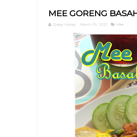
MEE GORENG BASAH
Qasey Honey
March 09, 2012
Mee