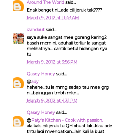
Around The World
said...
Enak banget ni...ada cili jeruk tak????
March 9, 2012 at 11:43 AM
izahdaut
said...
saya suke sangat mee goreng kering2
basah mcm ni. aduhaii terliur la sangat
melihatnya... cantik betul hidangan nya
tu
March 9, 2012 at 3:56 PM
Qasey Honey
said...
@
ady
hehehe...tu la mmg sedap tau mee grg
ni...bpinggan tmbh mkn...
March 9, 2012 at 4:31 PM
Qasey Honey
said...
@
Paty's Kitchen - Cook with passion.
ala kak..cili jeruk tu QH xbuat lak...klau ade
tntu lagi myengatkan...lain kali la buat