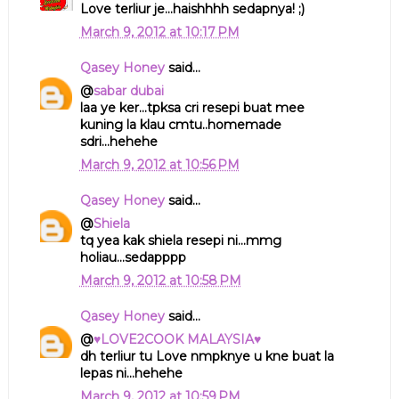
Love terliur je...haishhhh sedapnya! ;)
March 9, 2012 at 10:17 PM
Qasey Honey
said...
@
sabar dubai
laa ye ker...tpksa cri resepi buat mee
kuning la klau cmtu..homemade
sdri...hehehe
March 9, 2012 at 10:56 PM
Qasey Honey
said...
@
Shiela
tq yea kak shiela resepi ni...mmg
holiau...sedapppp
March 9, 2012 at 10:58 PM
Qasey Honey
said...
@
♥LOVE2COOK MALAYSIA♥
dh terliur tu Love nmpknye u kne buat la
lepas ni...hehehe
March 9, 2012 at 10:59 PM