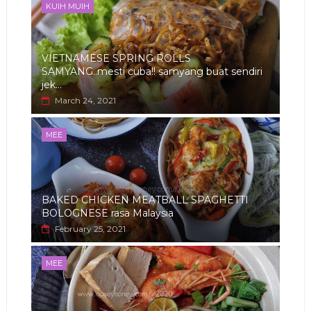
KUIH MUIH
VIETNAMESE SPRING ROLLS
SAMYANG..mesti cuba!! samyang buat sendiri
jek...
March 24, 2021
MEE
BAKED CHICKEN MEATBALL SPAGHETTI
BOLOGNESE rasa Malaysia
February 25, 2021
MEE