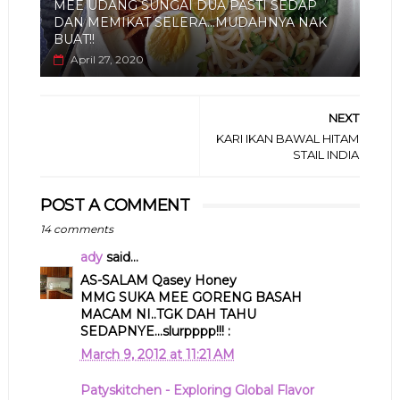
MEE UDANG SUNGAI DUA PASTI SEDAP
DAN MEMIKAT SELERA...MUDAHNYA NAK
BUAT!!
April 27, 2020
NEXT
KARI IKAN BAWAL HITAM
STAIL INDIA
POST A COMMENT
14 comments
ady
said...
AS-SALAM Qasey Honey
MMG SUKA MEE GORENG BASAH
MACAM NI..TGK DAH TAHU
SEDAPNYE...slurpppp!!! :
March 9, 2012 at 11:21 AM
Patyskitchen - Exploring Global Flavor