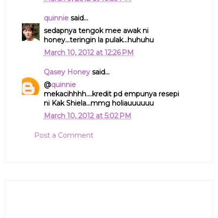
quinnie
said...
sedapnya tengok mee awak ni
honey...teringin la pulak...huhuhu
March 10, 2012 at 12:26 PM
Qasey Honey
said...
@
quinnie
mekacihhhh....kredit pd empunya resepi
ni Kak Shiela...mmg holiauuuuuu
March 10, 2012 at 5:02 PM
Post a Comment