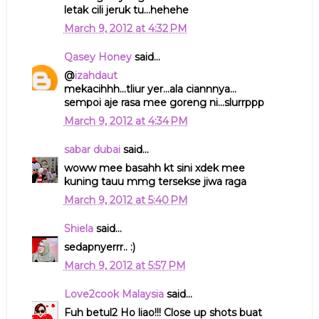
letak cili jeruk tu...hehehe
March 9, 2012 at 4:32 PM
Qasey Honey
said...
@
izahdaut
mekacihhh...tliur yer...ala ciannnya...
sempoi aje rasa mee goreng ni...slurrppp
March 9, 2012 at 4:34 PM
sabar dubai
said...
woww mee basahh kt sini xdek mee
kuning tauu mmg tersekse jiwa raga
March 9, 2012 at 5:40 PM
Shiela
said...
sedapnyerrr.. :)
March 9, 2012 at 5:57 PM
Love2cook Malaysia
said...
Fuh betul2 Ho liao!!! Close up shots buat