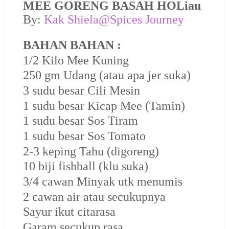
MEE GORENG
BASAH
HOLiau
By:
Kak Shiela@Spices Journey
BAHAN BAHAN :
1/2 Kilo Mee Kuning
250 gm Udang (atau apa jer suka)
3 sudu besar Cili Mesin
1 sudu besar Kicap Mee (Tamin)
1 sudu besar Sos Tiram
1 sudu besar Sos Tomato
2-3 keping Tahu (digoreng)
10 biji fishball (klu suka)
3/4 cawan Minyak utk menumis
2 cawan air atau secukupnya
Sayur ikut citarasa
Garam secukup rasa