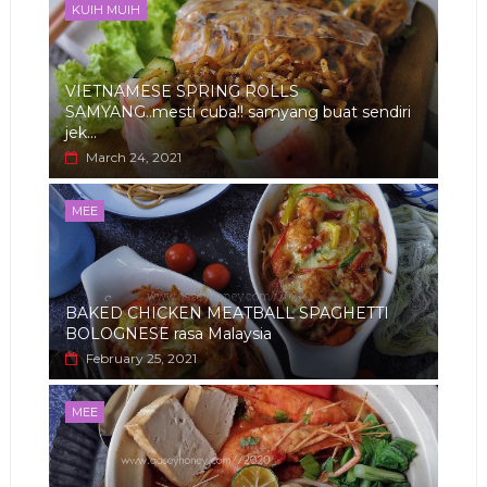
KUIH MUIH
VIETNAMESE SPRING ROLLS
SAMYANG..mesti cuba!! samyang buat sendiri
jek...
March 24, 2021
MEE
BAKED CHICKEN MEATBALL SPAGHETTI
BOLOGNESE rasa Malaysia
February 25, 2021
MEE