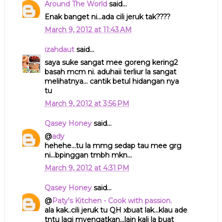
Around The World
said...
Enak banget ni...ada cili jeruk tak????
March 9, 2012 at 11:43 AM
izahdaut
said...
saya suke sangat mee goreng kering2
basah mcm ni. aduhaii terliur la sangat
melihatnya... cantik betul hidangan nya
tu
March 9, 2012 at 3:56 PM
Qasey Honey
said...
@
ady
hehehe...tu la mmg sedap tau mee grg
ni...bpinggan tmbh mkn...
March 9, 2012 at 4:31 PM
Qasey Honey
said...
@
Paty's Kitchen - Cook with passion.
ala kak..cili jeruk tu QH xbuat lak...klau ade
tntu lagi myengatkan...lain kali la buat