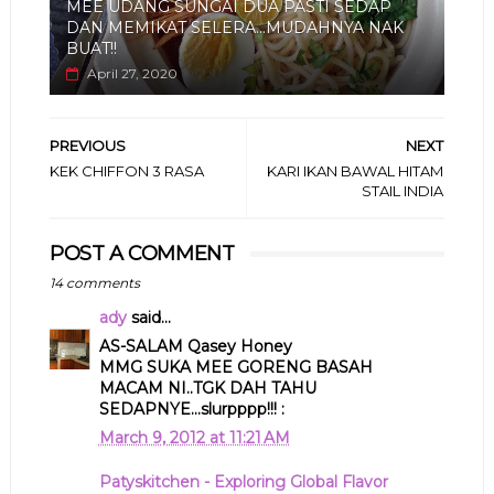
MEE UDANG SUNGAI DUA PASTI SEDAP
DAN MEMIKAT SELERA...MUDAHNYA NAK
BUAT!!
April 27, 2020
PREVIOUS
NEXT
KEK CHIFFON 3 RASA
KARI IKAN BAWAL HITAM
STAIL INDIA
POST A COMMENT
14 comments
ady
said...
AS-SALAM Qasey Honey
MMG SUKA MEE GORENG BASAH
MACAM NI..TGK DAH TAHU
SEDAPNYE...slurpppp!!! :
March 9, 2012 at 11:21 AM
Patyskitchen - Exploring Global Flavor