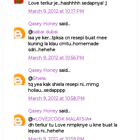
Love terliur je...haishhhh sedapnya! ;)
March 9, 2012 at 10:17 PM
Qasey Honey
said...
@
sabar dubai
laa ye ker...tpksa cri resepi buat mee
kuning la klau cmtu..homemade
sdri...hehehe
March 9, 2012 at 10:56 PM
Qasey Honey
said...
@
Shiela
tq yea kak shiela resepi ni...mmg
holiau...sedapppp
March 9, 2012 at 10:58 PM
Qasey Honey
said...
@
♥LOVE2COOK MALAYSIA♥
dh terliur tu Love nmpknye u kne buat la
lepas ni...hehehe
March 9, 2012 at 10:59 PM