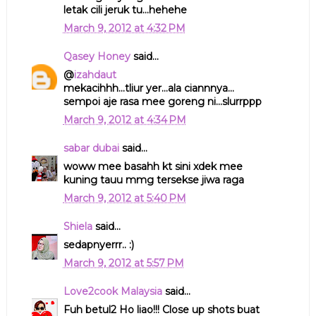
letak cili jeruk tu...hehehe
March 9, 2012 at 4:32 PM
Qasey Honey
said...
@
izahdaut
mekacihhh...tliur yer...ala ciannnya...
sempoi aje rasa mee goreng ni...slurrppp
March 9, 2012 at 4:34 PM
sabar dubai
said...
woww mee basahh kt sini xdek mee
kuning tauu mmg tersekse jiwa raga
March 9, 2012 at 5:40 PM
Shiela
said...
sedapnyerrr.. :)
March 9, 2012 at 5:57 PM
Love2cook Malaysia
said...
Fuh betul2 Ho liao!!! Close up shots buat