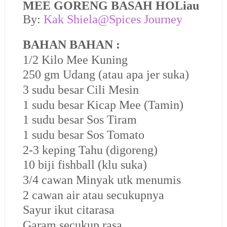
MEE GORENG
BASAH
HOLiau
By:
Kak Shiela@Spices Journey
BAHAN BAHAN :
1/2 Kilo Mee Kuning
250 gm Udang (atau apa jer suka)
3 sudu besar Cili Mesin
1 sudu besar Kicap Mee (Tamin)
1 sudu besar Sos Tiram
1 sudu besar Sos Tomato
2-3 keping Tahu (digoreng)
10 biji fishball (klu suka)
3/4 cawan Minyak utk menumis
2 cawan air atau secukupnya
Sayur ikut citarasa
Garam secukup rasa