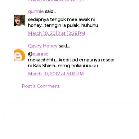
quinnie
said...
sedapnya tengok mee awak ni
honey...teringin la pulak...huhuhu
March 10, 2012 at 12:26 PM
Qasey Honey
said...
@
quinnie
mekacihhhh....kredit pd empunya resepi
ni Kak Shiela...mmg holiauuuuuu
March 10, 2012 at 5:02 PM
Post a Comment