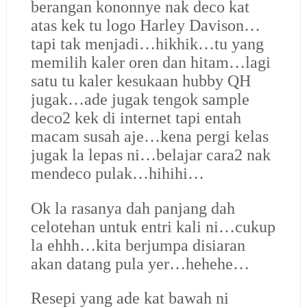
berangan kononnye nak deco kat
atas kek tu logo Harley Davison…
tapi tak menjadi…hikhik…tu yang
memilih kaler oren dan hitam…lagi
satu tu kaler kesukaan hubby QH
jugak…ade jugak tengok sample
deco2 kek di internet tapi entah
macam susah aje…kena pergi kelas
jugak la lepas ni…belajar cara2 nak
mendeco pulak…hihihi…
Ok la rasanya dah panjang dah
celotehan untuk entri kali ni…cukup
la ehhh…kita berjumpa disiaran
akan datang pula yer…hehehe…
Resepi yang ade kat bawah ni