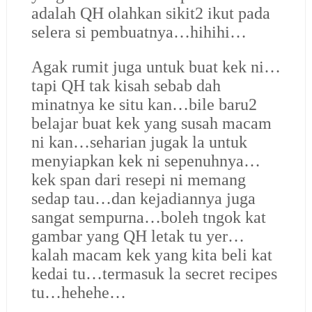
adalah QH olahkan sikit2 ikut pada
selera si pembuatnya…hihihi…
Agak rumit juga untuk buat kek ni…
tapi QH tak kisah sebab dah
minatnya ke situ kan…bile baru2
belajar buat kek yang susah macam
ni kan…seharian jugak la untuk
menyiapkan kek ni sepenuhnya…
kek span dari resepi ni memang
sedap tau…dan kejadiannya juga
sangat sempurna…boleh tngok kat
gambar yang QH letak tu yer…
kalah macam kek yang kita beli kat
kedai tu…termasuk la secret recipes
tu…hehehe…