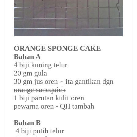
ORANGE SPONGE CAKE
Bahan A
4 biji kuning telur
20 gm gula
30 gm jus oren ~
ita gantikan dgn
orange suncquick
1 biji parutan kulit oren
pewarna oren - QH tambah
Bahan B
4 biji putih telur