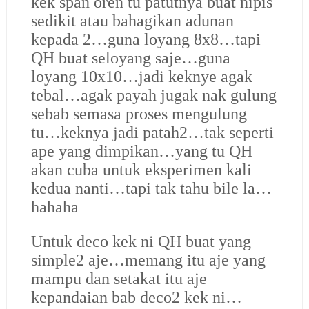
kek span oren tu patutnya buat nipis
sedikit atau bahagikan adunan
kepada 2…guna loyang 8x8…tapi
QH buat seloyang saje…guna
loyang 10x10…jadi keknye agak
tebal…agak payah jugak nak gulung
sebab semasa proses mengulung
tu…keknya jadi patah2…tak seperti
ape yang dimpikan…yang tu QH
akan cuba untuk eksperimen kali
kedua nanti…tapi tak tahu bile la…
hahaha
Untuk deco kek ni QH buat yang
simple2 aje…memang itu aje yang
mampu dan setakat itu aje
kepandaian bab deco2 kek ni…