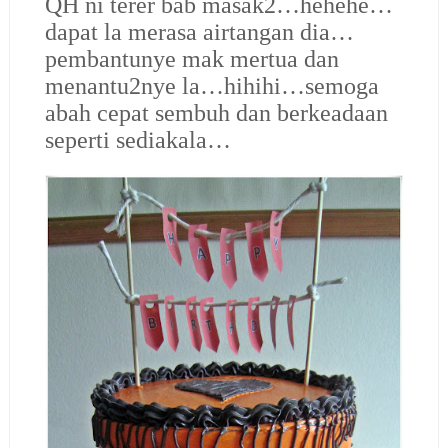
QH ni terer bab masak2…hehehe…
dapat la merasa airtangan dia…
pembantunye mak mertua dan
menantu2nye la…hihihi…semoga
abah cepat sembuh dan berkeadaan
seperti sediakala…