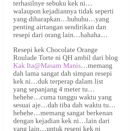
terhasilnye sebuku kek ni…
walaupon kejadiannya tidak seperti
yang diharapkan…huhuhu…yang
penting airtangan sendirikan dan
resepi dari orang lain…hahaha…
Resepi kek Chocolate Orange
Roulade Torte ni QH ambil dari blog
Kak Ita@Masam Manis
…memang
dah lama sangat dah simpan resepi
kek ni…duk terperap dalam list
yang sepanjang 4 meter tu…
hehehe…cuma tunggu waktu yang
sesuai aje…dah tiba dah waktu tu…
hehehe…memang sangat berkenan
dengan kejadian kek ni…lain dari
yang lain…untuk resepi kek ni