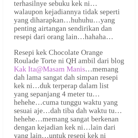
terhasilnye sebuku kek ni…
walaupon kejadiannya tidak seperti
yang diharapkan…huhuhu…yang
penting airtangan sendirikan dan
resepi dari orang lain…hahaha…
Resepi kek Chocolate Orange
Roulade Torte ni QH ambil dari blog
Kak Ita@Masam Manis
…memang
dah lama sangat dah simpan resepi
kek ni…duk terperap dalam list
yang sepanjang 4 meter tu…
hehehe…cuma tunggu waktu yang
sesuai aje…dah tiba dah waktu tu…
hehehe…memang sangat berkenan
dengan kejadian kek ni…lain dari
yang lain…untuk resepi kek ni