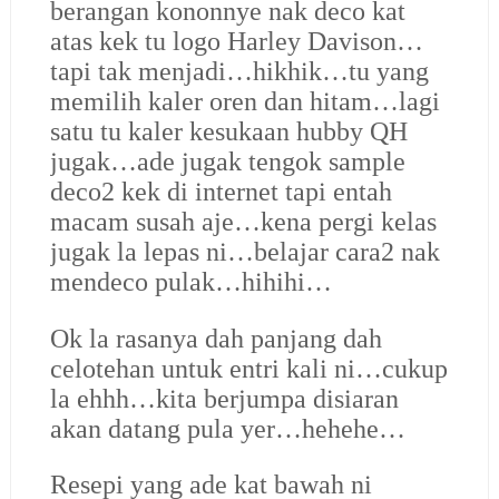
berangan kononnye nak deco kat
atas kek tu logo Harley Davison…
tapi tak menjadi…hikhik…tu yang
memilih kaler oren dan hitam…lagi
satu tu kaler kesukaan hubby QH
jugak…ade jugak tengok sample
deco2 kek di internet tapi entah
macam susah aje…kena pergi kelas
jugak la lepas ni…belajar cara2 nak
mendeco pulak…hihihi…
Ok la rasanya dah panjang dah
celotehan untuk entri kali ni…cukup
la ehhh…kita berjumpa disiaran
akan datang pula yer…hehehe…
Resepi yang ade kat bawah ni