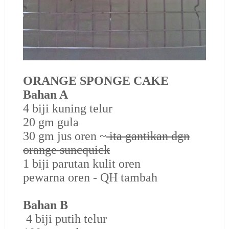
ORANGE SPONGE CAKE
Bahan A
4 biji kuning telur
20 gm gula
30 gm jus oren ~
ita gantikan dgn
orange suncquick
1 biji parutan kulit oren
pewarna oren - QH tambah
Bahan B
4 biji putih telur