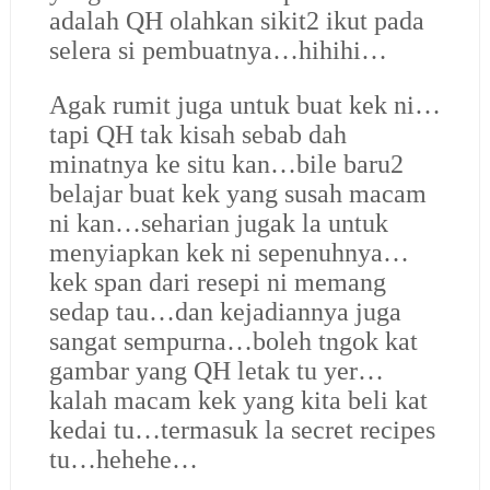
adalah QH olahkan sikit2 ikut pada
selera si pembuatnya…hihihi…
Agak rumit juga untuk buat kek ni…
tapi QH tak kisah sebab dah
minatnya ke situ kan…bile baru2
belajar buat kek yang susah macam
ni kan…seharian jugak la untuk
menyiapkan kek ni sepenuhnya…
kek span dari resepi ni memang
sedap tau…dan kejadiannya juga
sangat sempurna…boleh tngok kat
gambar yang QH letak tu yer…
kalah macam kek yang kita beli kat
kedai tu…termasuk la secret recipes
tu…hehehe…