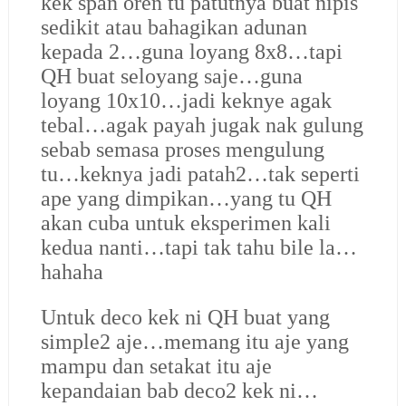
kek span oren tu patutnya buat nipis
sedikit atau bahagikan adunan
kepada 2…guna loyang 8x8…tapi
QH buat seloyang saje…guna
loyang 10x10…jadi keknye agak
tebal…agak payah jugak nak gulung
sebab semasa proses mengulung
tu…keknya jadi patah2…tak seperti
ape yang dimpikan…yang tu QH
akan cuba untuk eksperimen kali
kedua nanti…tapi tak tahu bile la…
hahaha
Untuk deco kek ni QH buat yang
simple2 aje…memang itu aje yang
mampu dan setakat itu aje
kepandaian bab deco2 kek ni…