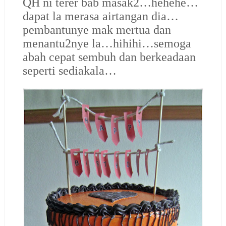
QH ni terer bab masak2…hehehe…
dapat la merasa airtangan dia…
pembantunye mak mertua dan
menantu2nye la…hihihi…semoga
abah cepat sembuh dan berkeadaan
seperti sediakala…