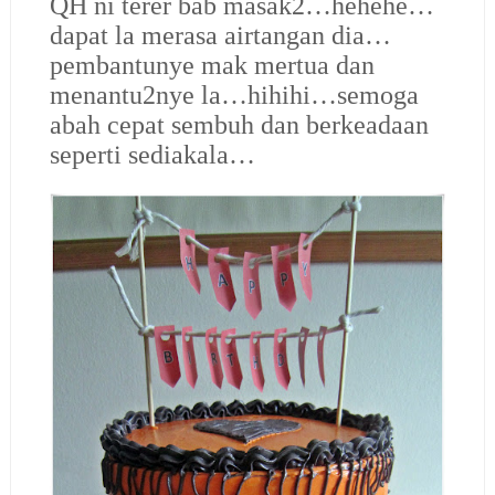
QH ni terer bab masak2…hehehe…
dapat la merasa airtangan dia…
pembantunye mak mertua dan
menantu2nye la…hihihi…semoga
abah cepat sembuh dan berkeadaan
seperti sediakala…