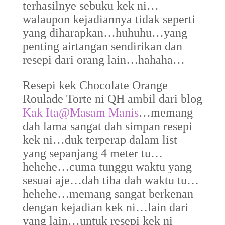
terhasilnye sebuku kek ni…
walaupon kejadiannya tidak seperti
yang diharapkan…huhuhu…yang
penting airtangan sendirikan dan
resepi dari orang lain…hahaha…
Resepi kek Chocolate Orange
Roulade Torte ni QH ambil dari blog
Kak Ita@Masam Manis
…memang
dah lama sangat dah simpan resepi
kek ni…duk terperap dalam list
yang sepanjang 4 meter tu…
hehehe…cuma tunggu waktu yang
sesuai aje…dah tiba dah waktu tu…
hehehe…memang sangat berkenan
dengan kejadian kek ni…lain dari
yang lain…untuk resepi kek ni