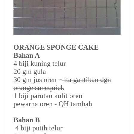
ORANGE SPONGE CAKE
Bahan A
4 biji kuning telur
20 gm gula
30 gm jus oren ~
ita gantikan dgn
orange suncquick
1 biji parutan kulit oren
pewarna oren - QH tambah
Bahan B
4 biji putih telur