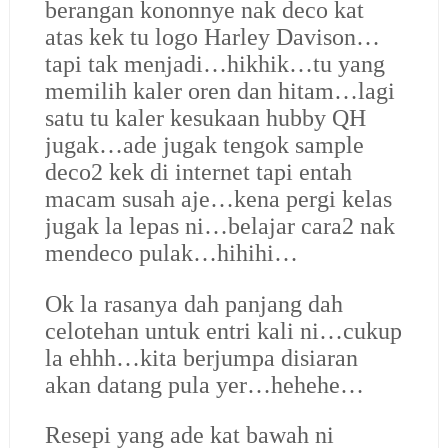
berangan kononnye nak deco kat
atas kek tu logo Harley Davison…
tapi tak menjadi…hikhik…tu yang
memilih kaler oren dan hitam…lagi
satu tu kaler kesukaan hubby QH
jugak…ade jugak tengok sample
deco2 kek di internet tapi entah
macam susah aje…kena pergi kelas
jugak la lepas ni…belajar cara2 nak
mendeco pulak…hihihi…
Ok la rasanya dah panjang dah
celotehan untuk entri kali ni…cukup
la ehhh…kita berjumpa disiaran
akan datang pula yer…hehehe…
Resepi yang ade kat bawah ni