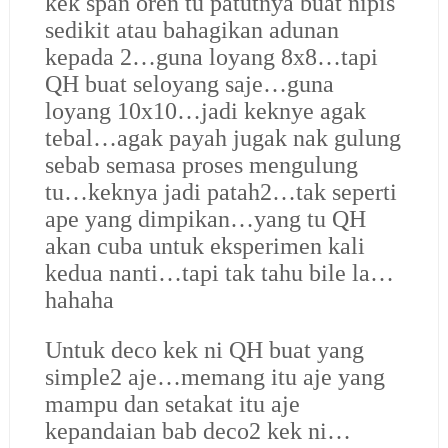
kek span oren tu patutnya buat nipis
sedikit atau bahagikan adunan
kepada 2…guna loyang 8x8…tapi
QH buat seloyang saje…guna
loyang 10x10…jadi keknye agak
tebal…agak payah jugak nak gulung
sebab semasa proses mengulung
tu…keknya jadi patah2…tak seperti
ape yang dimpikan…yang tu QH
akan cuba untuk eksperimen kali
kedua nanti…tapi tak tahu bile la…
hahaha
Untuk deco kek ni QH buat yang
simple2 aje…memang itu aje yang
mampu dan setakat itu aje
kepandaian bab deco2 kek ni…