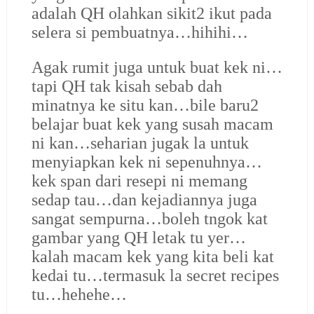
adalah QH olahkan sikit2 ikut pada
selera si pembuatnya…hihihi…
Agak rumit juga untuk buat kek ni…
tapi QH tak kisah sebab dah
minatnya ke situ kan…bile baru2
belajar buat kek yang susah macam
ni kan…seharian jugak la untuk
menyiapkan kek ni sepenuhnya…
kek span dari resepi ni memang
sedap tau…dan kejadiannya juga
sangat sempurna…boleh tngok kat
gambar yang QH letak tu yer…
kalah macam kek yang kita beli kat
kedai tu…termasuk la secret recipes
tu…hehehe…