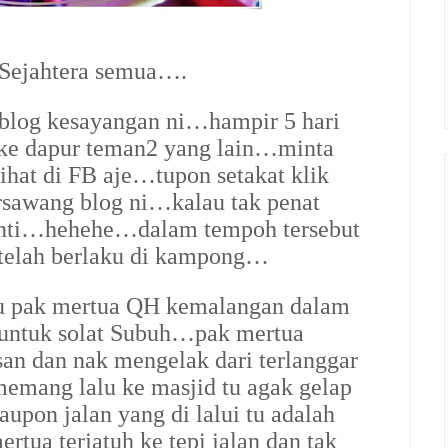
Sejahtera semua….
 blog kesayangan ni…hampir 5 hari
 ke dapur teman2 yang lain…minta
at di FB aje…tupon setakat klik
ersawang blog ni…kalau tak penat
nti…hehehe…dalam tempoh tersebut
 telah berlaku di kampong…
 tu pak mertua QH kemalangan dalam
 untuk solat Subuh…pak mertua
san dan nak mengelak dari terlanggar
emang lalu ke masjid tu agak gelap
upon jalan yang di lalui tu adalah
rtua terjatuh ke tepi jalan dan tak