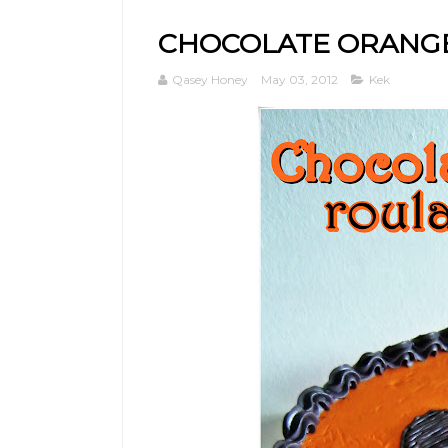
CHOCOLATE ORANG
Qasey Honey
May 03, 2012
Kek