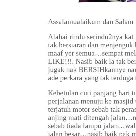
Assalamualaikum dan Salam 
Alahai rindu serindu2nya kat
tak bersiaran dan menjenguk
maaf yer semua…sempat melih
LIKE!!!. Nasib baik la tak b
jugak nak BERSIHkannye na
ade perkara yang tak terduga
Kebetulan cuti panjang hari
perjalanan menuju ke masjid
terjatuh motor sebab tak pera
anjing mati ditengah jalan…m
sebab tiada lampu jalan…wala
jalan besar…nasib baik pak me