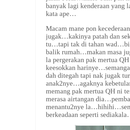
banyak lagi kenderaan yang l
kata ape…
Macam mane pon kecederaan 
jugak…kakinya patah dan sek
tu…tapi tak di tahan wad…bil
balik rumah…makan masa jug
la pergerakan pak mertua QH
keesokkan harinye…semanga
dah ditegah tapi nak jugak tu
anak2nye…agaknya kebetulan
memang pak mertua QH ni t
merasa airtangan dia…pemba
menantu2nye la…hihihi…sem
berkeadaan seperti sediakal