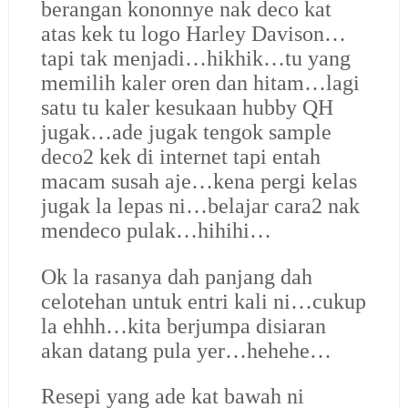
berangan kononnye nak deco kat
atas kek tu logo Harley Davison…
tapi tak menjadi…hikhik…tu yang
memilih kaler oren dan hitam…lagi
satu tu kaler kesukaan hubby QH
jugak…ade jugak tengok sample
deco2 kek di internet tapi entah
macam susah aje…kena pergi kelas
jugak la lepas ni…belajar cara2 nak
mendeco pulak…hihihi…
Ok la rasanya dah panjang dah
celotehan untuk entri kali ni…cukup
la ehhh…kita berjumpa disiaran
akan datang pula yer…hehehe…
Resepi yang ade kat bawah ni