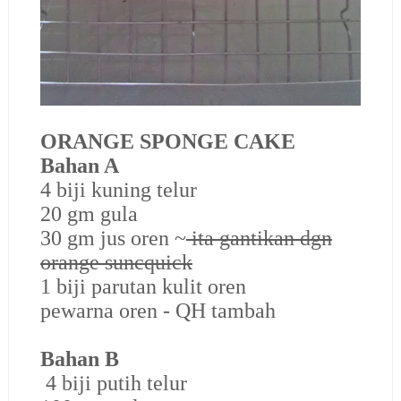
ORANGE SPONGE CAKE
Bahan A
4 biji kuning telur
20 gm gula
30 gm jus oren ~
ita gantikan dgn
orange suncquick
1 biji parutan kulit oren
pewarna oren - QH tambah
Bahan B
4 biji putih telur