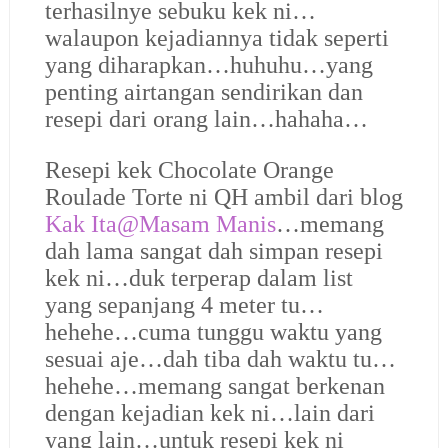
terhasilnye sebuku kek ni…
walaupon kejadiannya tidak seperti
yang diharapkan…huhuhu…yang
penting airtangan sendirikan dan
resepi dari orang lain…hahaha…
Resepi kek Chocolate Orange
Roulade Torte ni QH ambil dari blog
Kak Ita@Masam Manis
…memang
dah lama sangat dah simpan resepi
kek ni…duk terperap dalam list
yang sepanjang 4 meter tu…
hehehe…cuma tunggu waktu yang
sesuai aje…dah tiba dah waktu tu…
hehehe…memang sangat berkenan
dengan kejadian kek ni…lain dari
yang lain…untuk resepi kek ni