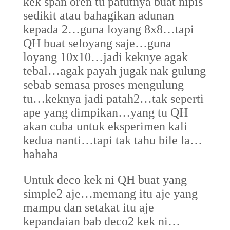
kek span oren tu patutnya buat nipis
sedikit atau bahagikan adunan
kepada 2…guna loyang 8x8…tapi
QH buat seloyang saje…guna
loyang 10x10…jadi keknye agak
tebal…agak payah jugak nak gulung
sebab semasa proses mengulung
tu…keknya jadi patah2…tak seperti
ape yang dimpikan…yang tu QH
akan cuba untuk eksperimen kali
kedua nanti…tapi tak tahu bile la…
hahaha
Untuk deco kek ni QH buat yang
simple2 aje…memang itu aje yang
mampu dan setakat itu aje
kepandaian bab deco2 kek ni…