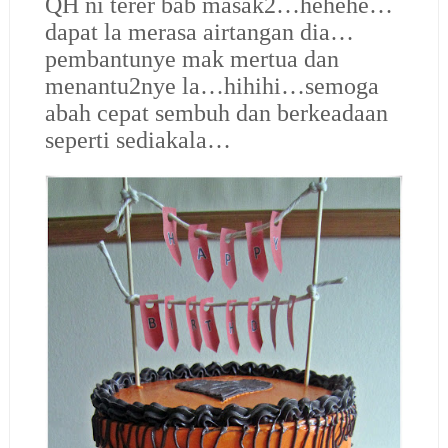
QH ni terer bab masak2…hehehe…
dapat la merasa airtangan dia…
pembantunye mak mertua dan
menantu2nye la…hihihi…semoga
abah cepat sembuh dan berkeadaan
seperti sediakala…