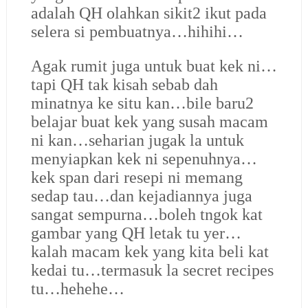
adalah QH olahkan sikit2 ikut pada
selera si pembuatnya…hihihi…
Agak rumit juga untuk buat kek ni…
tapi QH tak kisah sebab dah
minatnya ke situ kan…bile baru2
belajar buat kek yang susah macam
ni kan…seharian jugak la untuk
menyiapkan kek ni sepenuhnya…
kek span dari resepi ni memang
sedap tau…dan kejadiannya juga
sangat sempurna…boleh tngok kat
gambar yang QH letak tu yer…
kalah macam kek yang kita beli kat
kedai tu…termasuk la secret recipes
tu…hehehe…