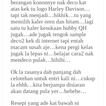
berangan kononnye nak deco kat
atas kek tu logo Harley Davison…
tapi tak menjadi…hikhik…tu yang
memilih kaler oren dan hitam…lagi
satu tu kaler kesukaan hubby QH
jugak…ade jugak tengok sample
deco2 kek di internet tapi entah
macam susah aje…kena pergi kelas
jugak la lepas ni…belajar cara2 nak
mendeco pulak…hihihi…
Ok la rasanya dah panjang dah
celotehan untuk entri kali ni…cukup
la ehhh…kita berjumpa disiaran
akan datang pula yer…hehehe…
Resepi yang ade kat bawah ni