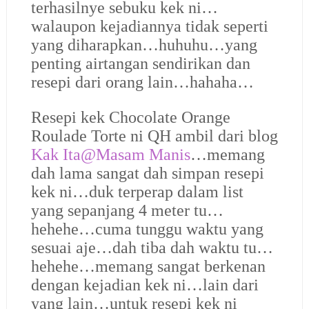
terhasilnye sebuku kek ni…
walaupon kejadiannya tidak seperti
yang diharapkan…huhuhu…yang
penting airtangan sendirikan dan
resepi dari orang lain…hahaha…
Resepi kek Chocolate Orange
Roulade Torte ni QH ambil dari blog
Kak Ita@Masam Manis
…memang
dah lama sangat dah simpan resepi
kek ni…duk terperap dalam list
yang sepanjang 4 meter tu…
hehehe…cuma tunggu waktu yang
sesuai aje…dah tiba dah waktu tu…
hehehe…memang sangat berkenan
dengan kejadian kek ni…lain dari
yang lain…untuk resepi kek ni