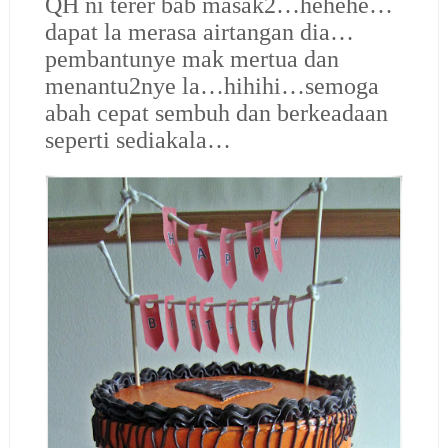
QH ni terer bab masak2…hehehe…
dapat la merasa airtangan dia…
pembantunye mak mertua dan
menantu2nye la…hihihi…semoga
abah cepat sembuh dan berkeadaan
seperti sediakala…