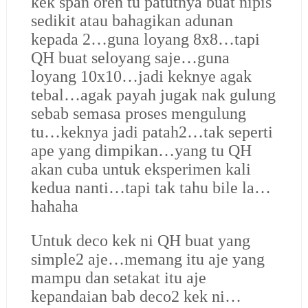
kek span oren tu patutnya buat nipis
sedikit atau bahagikan adunan
kepada 2…guna loyang 8x8…tapi
QH buat seloyang saje…guna
loyang 10x10…jadi keknye agak
tebal…agak payah jugak nak gulung
sebab semasa proses mengulung
tu…keknya jadi patah2…tak seperti
ape yang dimpikan…yang tu QH
akan cuba untuk eksperimen kali
kedua nanti…tapi tak tahu bile la…
hahaha
Untuk deco kek ni QH buat yang
simple2 aje…memang itu aje yang
mampu dan setakat itu aje
kepandaian bab deco2 kek ni…