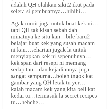
adalah QH olahkan sikit2 ikut pada
selera si pembuatnya…hihihi…
Agak rumit juga untuk buat kek ni…
tapi QH tak kisah sebab dah
minatnya ke situ kan…bile baru2
belajar buat kek yang susah macam
ni kan…seharian jugak la untuk
menyiapkan kek ni sepenuhnya…
kek span dari resepi ni memang
sedap tau…dan kejadiannya juga
sangat sempurna…boleh tngok kat
gambar yang QH letak tu yer…
kalah macam kek yang kita beli kat
kedai tu…termasuk la secret recipes
tu…hehehe…