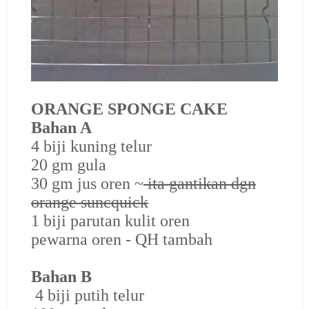
ORANGE SPONGE CAKE
Bahan A
4 biji kuning telur
20 gm gula
30 gm jus oren ~
ita gantikan dgn
orange suncquick
1 biji parutan kulit oren
pewarna oren - QH tambah
Bahan B
4 biji putih telur