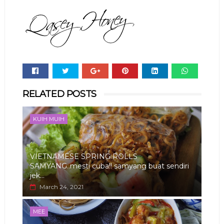
Whats
RELATED POSTS
app
KUIH MUIH
VIETNAMESE SPRING ROLLS
SAMYANG..mesti cuba!! samyang buat sendiri
jek...
March 24, 2021
MEE