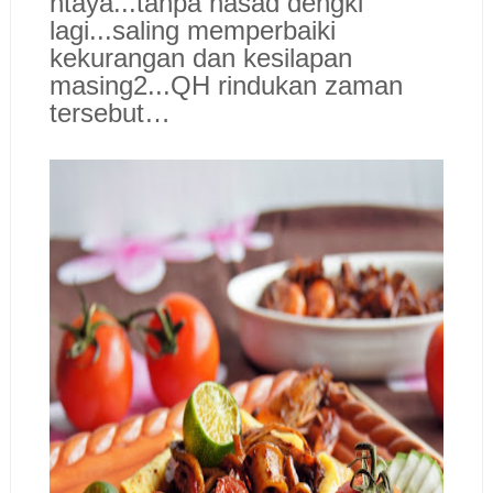
ntaya...tanpa hasad dengki
lagi...saling memperbaiki
kekurangan dan kesilapan
masing2...QH rindukan zaman
tersebut…