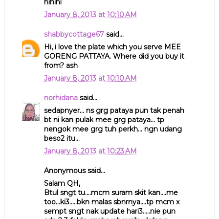
hihihi
January 8, 2013 at 10:10 AM
shabbycottage67
said...
Hi, i love the plate which you serve MEE
GORENG PATTAYA. Where did you buy it
from? ash
January 8, 2013 at 10:10 AM
norhidana
said...
sedapnyer... ns grg pataya pun tak penah
bt ni kan pulak mee grg pataya... tp
nengok mee grg tuh perkh... ngn udang
beso2 itu...
January 8, 2013 at 10:23 AM
Anonymous said...
Salam QH,
Btul sngt tu....mcm suram skit kan....me
too...ki3.....bkn malas sbnrnya....tp mcm x
sempt sngt nak update hari3.....nie pun