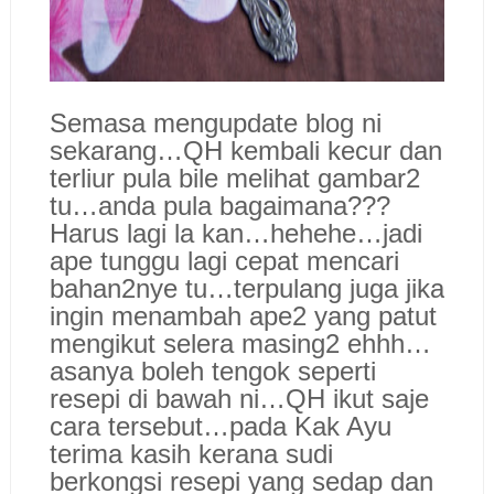
Semasa mengupdate blog ni
sekarang…QH kembali kecur dan
terliur pula bile melihat gambar2
tu…anda pula bagaimana???
Harus lagi la kan…hehehe…jadi
ape tunggu lagi cepat mencari
bahan2nye tu…terpulang juga jika
ingin menambah ape2 yang patut
mengikut selera masing2 ehhh…
asanya boleh tengok seperti
resepi di bawah ni…QH ikut saje
cara tersebut…pada Kak Ayu
terima kasih kerana sudi
berkongsi resepi yang sedap dan