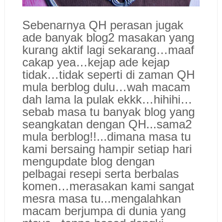
Sebenarnya QH perasan jugak
ade banyak blog2 masakan yang
kurang aktif lagi sekarang…maaf
cakap yea…kejap ade kejap
tidak…tidak seperti di zaman QH
mula berblog dulu…
wah macam
dah lama la pulak ekkk…hihihi…
sebab masa tu banyak blog yang
seangkatan dengan QH...sama2
mula berblog!!...dimana masa tu
kami bersaing hampir setiap hari
mengupdate blog dengan
pelbagai resepi serta berbalas
komen…merasakan kami sangat
mesra masa tu...mengalahkan
macam berjumpa di dunia yang