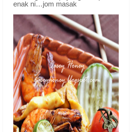
enak ni…jom masak