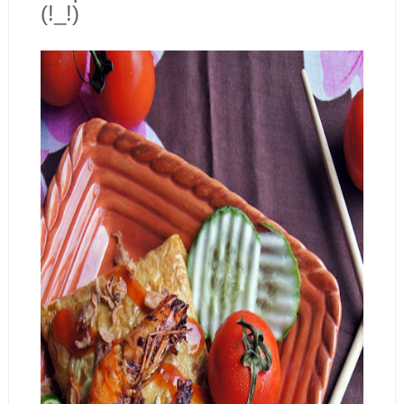
(!_!)