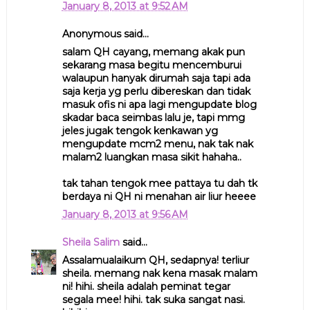
January 8, 2013 at 9:52 AM
Anonymous said...
salam QH cayang, memang akak pun
sekarang masa begitu mencemburui
walaupun hanyak dirumah saja tapi ada
saja kerja yg perlu dibereskan dan tidak
masuk ofis ni apa lagi mengupdate blog
skadar baca seimbas lalu je, tapi mmg
jeles jugak tengok kenkawan yg
mengupdate mcm2 menu, nak tak nak
malam2 luangkan masa sikit hahaha..
tak tahan tengok mee pattaya tu dah tk
berdaya ni QH ni menahan air liur heeee
January 8, 2013 at 9:56 AM
Sheila Salim
said...
Assalamualaikum QH, sedapnya! terliur
sheila. memang nak kena masak malam
ni! hihi. sheila adalah peminat tegar
segala mee! hihi. tak suka sangat nasi.