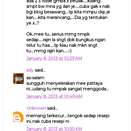
ada 2 3 folde gmba x beusik.....kdang
smpt bw mna yg dan je.....cuba gak x nak
bgi blog besawang....tp kita mmpu ckp je
kan.....kita merancang,....Dia yg tentukan
ye x...?
Ok..mee tu...serius mmg nmpk
sedap.....rajin la sngt dok bungkus ngan
telur tu haa.....tp klau nak mkn sngt
tu....mmg rajin kan.....:-)
January 8, 2013 at 10:29 AM
ady
said...
as-salam
sungguh menyelerakan mee pattaya
ni...udang tu nmpak sangat menggoda...
January 8, 2013 at 10:49 AM
Unknown
said...
memang terkecur....tengok sedap resepi
ini..nak cuba resepi ni
January 8, 2013 at 10:50 AM