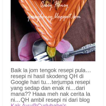
Baik la jom tengok resepi pula…
resepi ni hasil skodeng QH di
Google hari tu…terjumpa resepi
yang sedap dan enak ni…dari
mana?? Haaa meh nak cerita la
ni…QH ambil resepi ni dari blog
Kak Ayu@Curlybabe’s