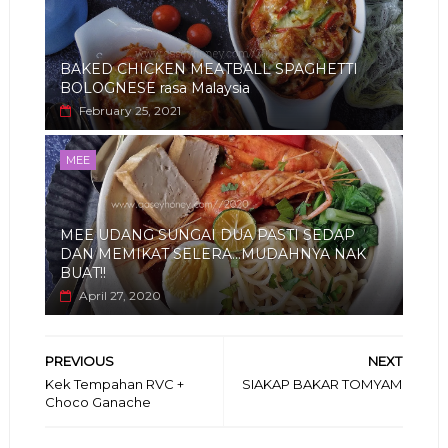
BAKED CHICKEN MEATBALL SPAGHETTI
BOLOGNESE rasa Malaysia
February 25, 2021
MEE
MEE UDANG SUNGAI DUA PASTI SEDAP
DAN MEMIKAT SELERA...MUDAHNYA NAK
BUAT!!
April 27, 2020
PREVIOUS
NEXT
Kek Tempahan RVC +
SIAKAP BAKAR TOMYAM
Choco Ganache