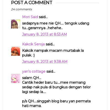
POST A COMMENT
24 comments
Mori Said
said...
sedapnya mee nie QH.... tengok udang
tu...geramnya ..hehehe..
January 8, 2013 at 8:53 AM
Kakcik Seroja
said...
Kakcik nampak macam murtabak la
pulak. :)
January 8, 2013 at 9:38 AM
yan's cottage
said...
salam QH...
Cantik heder baru tu....mee memang
sedap nak pula di bungkus dengan telor
lagi sedap la....
p/s QH....singgah blog baru yan permata
hati mama.