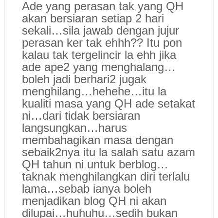
Ade yang perasan tak yang QH
akan bersiaran setiap 2 hari
sekali…sila jawab dengan jujur
perasan ker tak ehhh?? Itu pon
kalau tak tergelincir la ehh jika
ade ape2 yang menghalang…
boleh jadi berhari2 jugak
menghilang…hehehe…itu la
kualiti masa yang QH ade setakat
ni…dari tidak bersiaran
langsungkan…harus
membahagikan masa dengan
sebaik2nya itu la salah satu azam
QH tahun ni untuk berblog…
taknak menghilangkan diri terlalu
lama…sebab ianya boleh
menjadikan blog QH ni akan
dilupai…huhuhu…sedih bukan