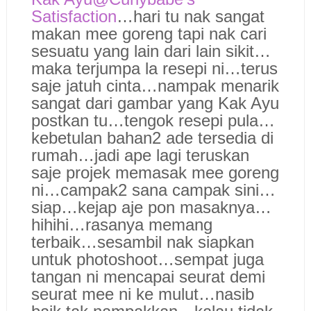
Satisfaction
…hari tu nak sangat
makan mee goreng tapi nak cari
sesuatu yang lain dari lain sikit…
maka terjumpa la resepi ni…terus
saje jatuh cinta…nampak menarik
sangat dari gambar yang Kak Ayu
postkan tu…tengok resepi pula…
kebetulan bahan2 ade tersedia di
rumah…jadi ape lagi teruskan
saje projek memasak mee goreng
ni…campak2 sana campak sini…
siap…kejap aje pon masaknya…
hihihi…rasanya memang
terbaik…sesambil nak siapkan
untuk photoshoot…sempat juga
tangan ni mencapai seurat demi
seurat mee ni ke mulut…nasib