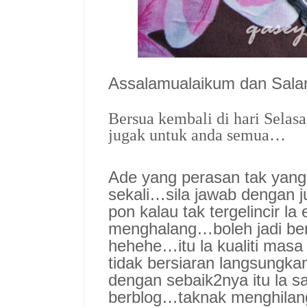
Assalamualaikum dan Sal
Bersua kembali di hari Selas
jugak untuk anda semua…
Ade yang perasan tak yang 
sekali…sila jawab dengan j
pon kalau tak tergelincir la
menghalang…boleh jadi be
hehehe…itu la kualiti mas
tidak bersiaran langsung
dengan sebaik2nya itu la s
berblog…taknak menghilang