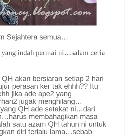
am Sejahtera semua…
a yang indah permai ni…salam ceria
QH akan bersiaran setiap 2 hari
ujur perasan ker tak ehhh?? Itu
 ehh jika ade ape2 yang
rhari2 jugak menghilang…
a yang QH ade setakat ni…dari
kan…harus membahagikan masa
alah satu azam QH tahun ni untuk
kan diri terlalu lama…sebab