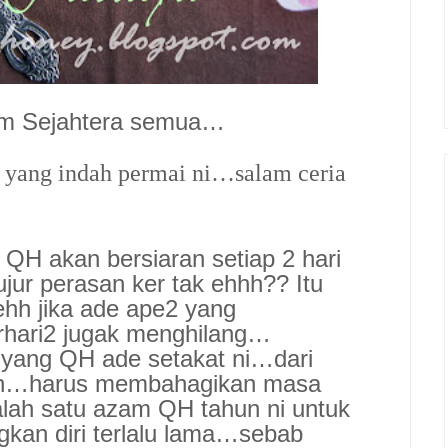
am Sejahtera semua…
a yang indah permai ni…salam ceria
QH akan bersiaran setiap 2 hari
ujur perasan ker tak ehhh?? Itu
 ehh jika ade ape2 yang
rhari2 jugak menghilang…
a yang QH ade setakat ni…dari
kan…harus membahagikan masa
alah satu azam QH tahun ni untuk
kan diri terlalu lama…sebab