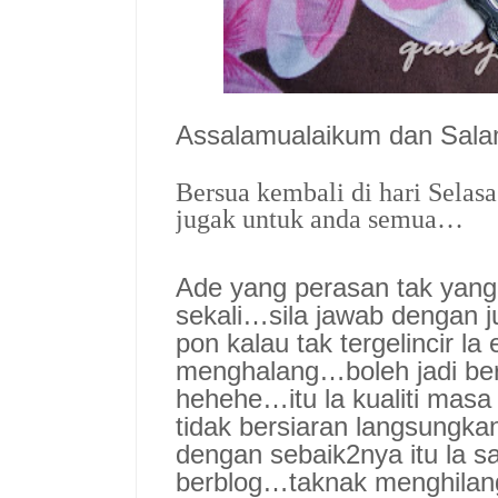
Assalamualaikum dan Sal
Bersua kembali di hari Selas
jugak untuk anda semua…
Ade yang perasan tak yang 
sekali…sila jawab dengan j
pon kalau tak tergelincir la
menghalang…boleh jadi be
hehehe…itu la kualiti mas
tidak bersiaran langsung
dengan sebaik2nya itu la s
berblog…taknak menghilang