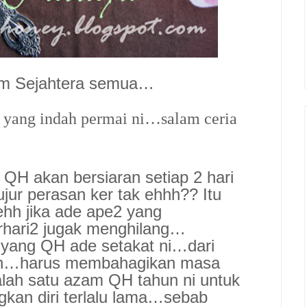
am Sejahtera semua…
a yang indah permai ni…salam ceria
QH akan bersiaran setiap 2 hari
ujur perasan ker tak ehhh?? Itu
 ehh jika ade ape2 yang
rhari2 jugak menghilang…
a yang QH ade setakat ni…dari
kan…harus membahagikan masa
alah satu azam QH tahun ni untuk
kan diri terlalu lama…sebab