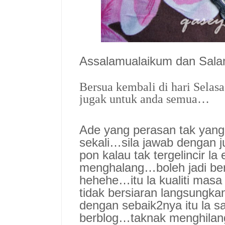
Assalamualaikum dan Sal
Bersua kembali di hari Selas
jugak untuk anda semua…
Ade yang perasan tak yang 
sekali…sila jawab dengan j
pon kalau tak tergelincir la
menghalang…boleh jadi be
hehehe…itu la kualiti mas
tidak bersiaran langsung
dengan sebaik2nya itu la s
berblog…taknak menghilang