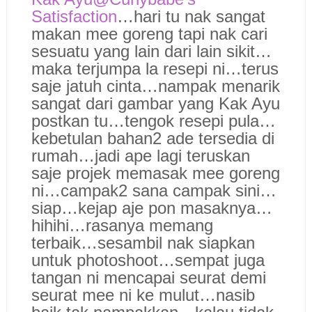
Satisfaction
…hari tu nak sangat
makan mee goreng tapi nak cari
sesuatu yang lain dari lain sikit…
maka terjumpa la resepi ni…terus
saje jatuh cinta…nampak menarik
sangat dari gambar yang Kak Ayu
postkan tu…tengok resepi pula…
kebetulan bahan2 ade tersedia di
rumah…jadi ape lagi teruskan
saje projek memasak mee goreng
ni…campak2 sana campak sini…
siap…kejap aje pon masaknya…
hihihi…rasanya memang
terbaik…sesambil nak siapkan
untuk photoshoot…sempat juga
tangan ni mencapai seurat demi
seurat mee ni ke mulut…nasib