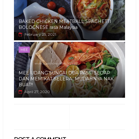
BAKED CHICKEN MEATBALL SPAGHETTI
BOLOGNESE rasa Malaysia
February 25, 2021
MEE
MEE UDANG SUNGAI DUA PASTI SEDAP
DAN MEMIKAT SELERA...MUDAHNYA NAK
BUAT!!
April 27, 2020