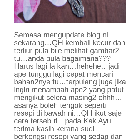
Semasa mengupdate blog ni
sekarang…QH kembali kecur dan
terliur pula bile melihat gambar2
tu…anda pula bagaimana???
Harus lagi la kan…hehehe…jadi
ape tunggu lagi cepat mencari
bahan2nye tu…terpulang juga jika
ingin menambah ape2 yang patut
mengikut selera masing2 ehhh…
asanya boleh tengok seperti
resepi di bawah ni…QH ikut saje
cara tersebut…pada Kak Ayu
terima kasih kerana sudi
berkongsi resepi yang sedap dan