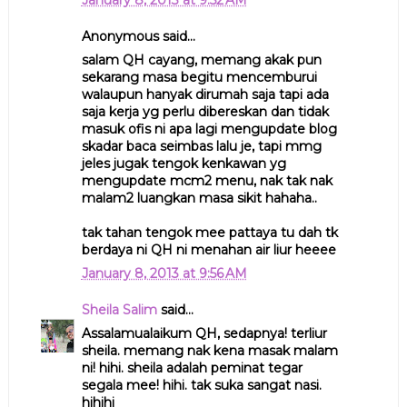
Anonymous said...
salam QH cayang, memang akak pun
sekarang masa begitu mencemburui
walaupun hanyak dirumah saja tapi ada
saja kerja yg perlu dibereskan dan tidak
masuk ofis ni apa lagi mengupdate blog
skadar baca seimbas lalu je, tapi mmg
jeles jugak tengok kenkawan yg
mengupdate mcm2 menu, nak tak nak
malam2 luangkan masa sikit hahaha..
tak tahan tengok mee pattaya tu dah tk
berdaya ni QH ni menahan air liur heeee
January 8, 2013 at 9:56 AM
Sheila Salim
said...
Assalamualaikum QH, sedapnya! terliur
sheila. memang nak kena masak malam
ni! hihi. sheila adalah peminat tegar
segala mee! hihi. tak suka sangat nasi.
hihihi