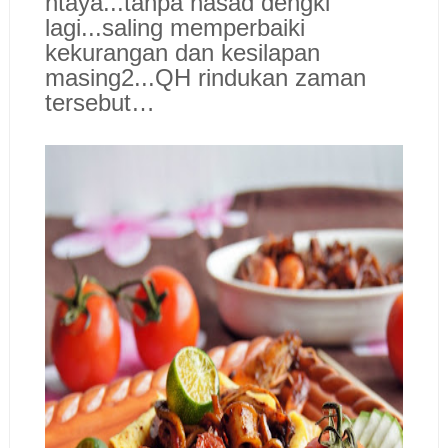
ntaya...tanpa hasad dengki
lagi...saling memperbaiki
kekurangan dan kesilapan
masing2...QH rindukan zaman
tersebut…