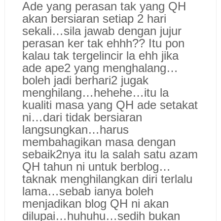
Ade yang perasan tak yang QH
akan bersiaran setiap 2 hari
sekali…sila jawab dengan jujur
perasan ker tak ehhh?? Itu pon
kalau tak tergelincir la ehh jika
ade ape2 yang menghalang…
boleh jadi berhari2 jugak
menghilang…hehehe…itu la
kualiti masa yang QH ade setakat
ni…dari tidak bersiaran
langsungkan…harus
membahagikan masa dengan
sebaik2nya itu la salah satu azam
QH tahun ni untuk berblog…
taknak menghilangkan diri terlalu
lama…sebab ianya boleh
menjadikan blog QH ni akan
dilupai…huhuhu…sedih bukan