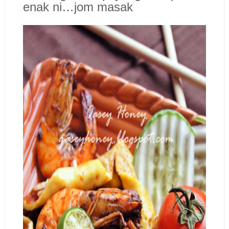
enak ni…jom masak