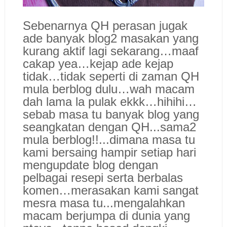
Sebenarnya QH perasan jugak
ade banyak blog2 masakan yang
kurang aktif lagi sekarang…maaf
cakap yea…kejap ade kejap
tidak…tidak seperti di zaman QH
mula berblog dulu…
wah macam
dah lama la pulak ekkk…hihihi…
sebab masa tu banyak blog yang
seangkatan dengan QH...sama2
mula berblog!!...dimana masa tu
kami bersaing hampir setiap hari
mengupdate blog dengan
pelbagai resepi serta berbalas
komen…merasakan kami sangat
mesra masa tu...mengalahkan
macam berjumpa di dunia yang