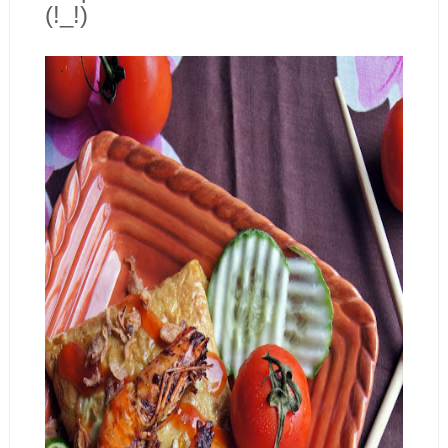
(!_!)