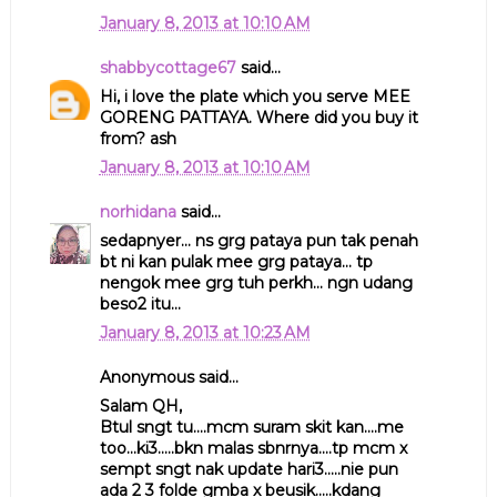
January 8, 2013 at 10:10 AM
shabbycottage67
said...
Hi, i love the plate which you serve MEE
GORENG PATTAYA. Where did you buy it
from? ash
January 8, 2013 at 10:10 AM
norhidana
said...
sedapnyer... ns grg pataya pun tak penah
bt ni kan pulak mee grg pataya... tp
nengok mee grg tuh perkh... ngn udang
beso2 itu...
January 8, 2013 at 10:23 AM
Anonymous said...
Salam QH,
Btul sngt tu....mcm suram skit kan....me
too...ki3.....bkn malas sbnrnya....tp mcm x
sempt sngt nak update hari3.....nie pun
ada 2 3 folde gmba x beusik.....kdang