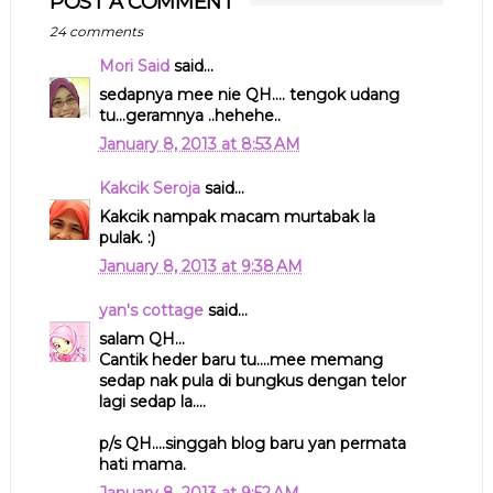
POST A COMMENT
24 comments
Mori Said
said...
sedapnya mee nie QH.... tengok udang
tu...geramnya ..hehehe..
January 8, 2013 at 8:53 AM
Kakcik Seroja
said...
Kakcik nampak macam murtabak la
pulak. :)
January 8, 2013 at 9:38 AM
yan's cottage
said...
salam QH...
Cantik heder baru tu....mee memang
sedap nak pula di bungkus dengan telor
lagi sedap la....
p/s QH....singgah blog baru yan permata
hati mama.
January 8, 2013 at 9:52 AM