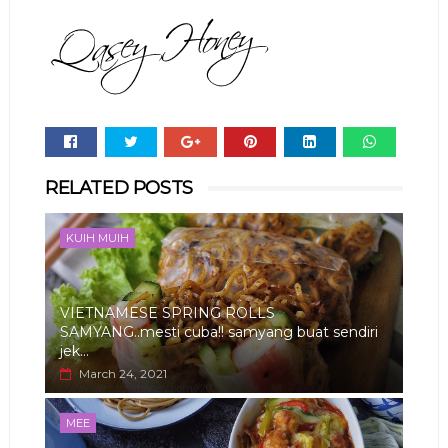
Whats
RELATED POSTS
app
KUIH MUIH
VIETNAMESE SPRING ROLLS
SAMYANG..mesti cuba!! samyang buat sendiri
jek...
March 24, 2021
MEE