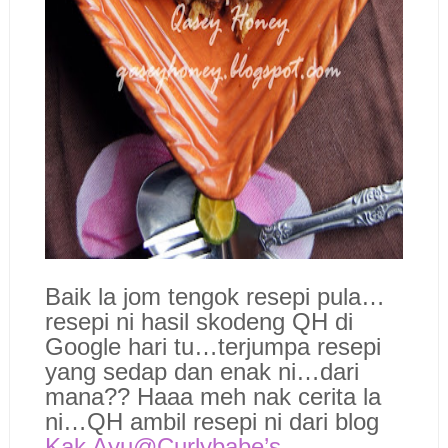
Baik la jom tengok resepi pula…
resepi ni hasil skodeng QH di
Google hari tu…terjumpa resepi
yang sedap dan enak ni…dari
mana?? Haaa meh nak cerita la
ni…QH ambil resepi ni dari blog
Kak Ayu@Curlybabe’s