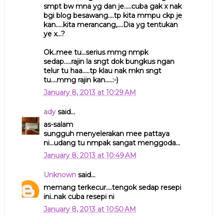
smpt bw mna yg dan je.....cuba gak x nak
bgi blog besawang....tp kita mmpu ckp je
kan.....kita merancang,....Dia yg tentukan
ye x...?
Ok..mee tu...serius mmg nmpk
sedap.....rajin la sngt dok bungkus ngan
telur tu haa.....tp klau nak mkn sngt
tu....mmg rajin kan.....:-)
January 8, 2013 at 10:29 AM
ady
said...
as-salam
sungguh menyelerakan mee pattaya
ni...udang tu nmpak sangat menggoda...
January 8, 2013 at 10:49 AM
Unknown
said...
memang terkecur....tengok sedap resepi
ini..nak cuba resepi ni
January 8, 2013 at 10:50 AM