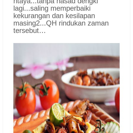
ntaya...tanpa hasad dengki
lagi...saling memperbaiki
kekurangan dan kesilapan
masing2...QH rindukan zaman
tersebut…