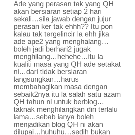
Ade yang perasan tak yang QH
akan bersiaran setiap 2 hari
sekali…sila jawab dengan jujur
perasan ker tak ehhh?? Itu pon
kalau tak tergelincir la ehh jika
ade ape2 yang menghalang…
boleh jadi berhari2 jugak
menghilang…hehehe…itu la
kualiti masa yang QH ade setakat
ni…dari tidak bersiaran
langsungkan…harus
membahagikan masa dengan
sebaik2nya itu la salah satu azam
QH tahun ni untuk berblog…
taknak menghilangkan diri terlalu
lama…sebab ianya boleh
menjadikan blog QH ni akan
dilupai…huhuhu…sedih bukan