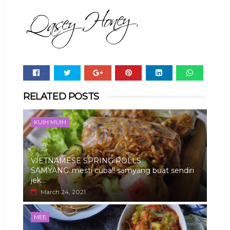
Whats
RELATED POSTS
app
KUIH MUIH
VIETNAMESE SPRING ROLLS
SAMYANG..mesti cuba!! samyang buat sendiri
jek...
March 24, 2021
MEE