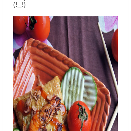
(!_!)