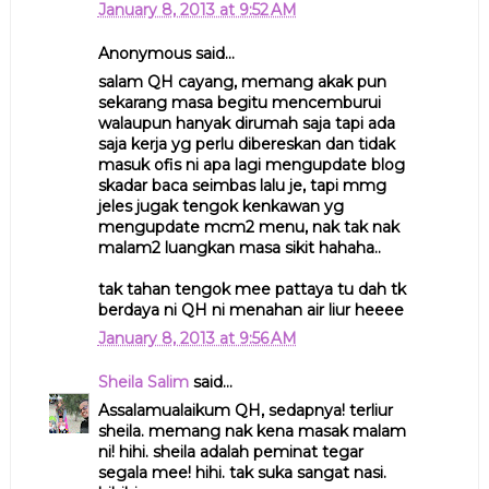
January 8, 2013 at 9:52 AM
Anonymous said...
salam QH cayang, memang akak pun
sekarang masa begitu mencemburui
walaupun hanyak dirumah saja tapi ada
saja kerja yg perlu dibereskan dan tidak
masuk ofis ni apa lagi mengupdate blog
skadar baca seimbas lalu je, tapi mmg
jeles jugak tengok kenkawan yg
mengupdate mcm2 menu, nak tak nak
malam2 luangkan masa sikit hahaha..
tak tahan tengok mee pattaya tu dah tk
berdaya ni QH ni menahan air liur heeee
January 8, 2013 at 9:56 AM
Sheila Salim
said...
Assalamualaikum QH, sedapnya! terliur
sheila. memang nak kena masak malam
ni! hihi. sheila adalah peminat tegar
segala mee! hihi. tak suka sangat nasi.