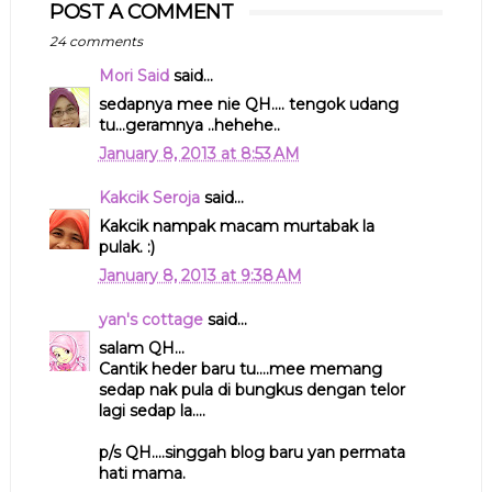
POST A COMMENT
24 comments
Mori Said
said...
sedapnya mee nie QH.... tengok udang
tu...geramnya ..hehehe..
January 8, 2013 at 8:53 AM
Kakcik Seroja
said...
Kakcik nampak macam murtabak la
pulak. :)
January 8, 2013 at 9:38 AM
yan's cottage
said...
salam QH...
Cantik heder baru tu....mee memang
sedap nak pula di bungkus dengan telor
lagi sedap la....
p/s QH....singgah blog baru yan permata
hati mama.