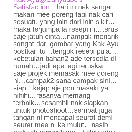
Satisfaction
…hari tu nak sangat
makan mee goreng tapi nak cari
sesuatu yang lain dari lain sikit…
maka terjumpa la resepi ni…terus
saje jatuh cinta…nampak menarik
sangat dari gambar yang Kak Ayu
postkan tu…tengok resepi pula…
kebetulan bahan2 ade tersedia di
rumah…jadi ape lagi teruskan
saje projek memasak mee goreng
ni…campak2 sana campak sini…
siap…kejap aje pon masaknya…
hihihi…rasanya memang
terbaik…sesambil nak siapkan
untuk photoshoot…sempat juga
tangan ni mencapai seurat demi
seurat mee ni ke mulut…nasib