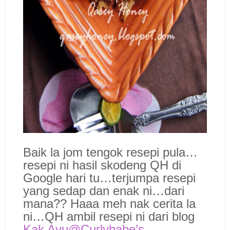
Baik la jom tengok resepi pula…
resepi ni hasil skodeng QH di
Google hari tu…terjumpa resepi
yang sedap dan enak ni…dari
mana?? Haaa meh nak cerita la
ni…QH ambil resepi ni dari blog
Kak Ayu@Curlybabe’s