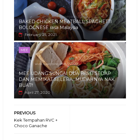
BAKED CHICKEN MEATBALL SPAGHETTI
BOLOGNESE rasa Malaysia
February 25, 2021
MEE
MEE UDANG SUNGAI DUA PASTI SEDAP
DAN MEMIKAT SELERA...MUDAHNYA NAK
BUAT!!
April 27, 2020
PREVIOUS
Kek Tempahan RVC +
Choco Ganache