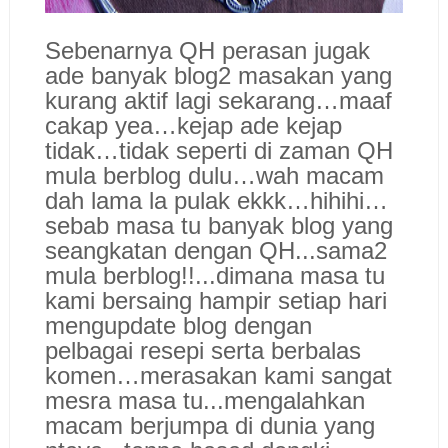
Sebenarnya QH perasan jugak
ade banyak blog2 masakan yang
kurang aktif lagi sekarang…maaf
cakap yea…kejap ade kejap
tidak…tidak seperti di zaman QH
mula berblog dulu…
wah macam
dah lama la pulak ekkk…hihihi…
sebab masa tu banyak blog yang
seangkatan dengan QH...sama2
mula berblog!!...dimana masa tu
kami bersaing hampir setiap hari
mengupdate blog dengan
pelbagai resepi serta berbalas
komen…merasakan kami sangat
mesra masa tu...mengalahkan
macam berjumpa di dunia yang