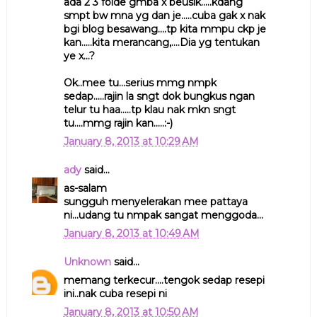
ada 2 3 folde gmba x beusik.....kdang
smpt bw mna yg dan je.....cuba gak x nak
bgi blog besawang....tp kita mmpu ckp je
kan.....kita merancang,....Dia yg tentukan
ye x...?
Ok..mee tu...serius mmg nmpk
sedap.....rajin la sngt dok bungkus ngan
telur tu haa.....tp klau nak mkn sngt
tu....mmg rajin kan.....:-)
January 8, 2013 at 10:29 AM
ady
said...
as-salam
sungguh menyelerakan mee pattaya
ni...udang tu nmpak sangat menggoda...
January 8, 2013 at 10:49 AM
Unknown
said...
memang terkecur....tengok sedap resepi
ini..nak cuba resepi ni
January 8, 2013 at 10:50 AM