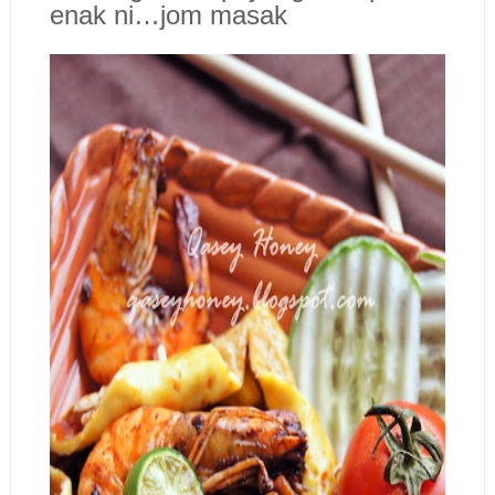
enak ni…jom masak