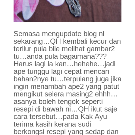
Semasa mengupdate blog ni
sekarang…QH kembali kecur dan
terliur pula bile melihat gambar2
tu…anda pula bagaimana???
Harus lagi la kan…hehehe…jadi
ape tunggu lagi cepat mencari
bahan2nye tu…terpulang juga jika
ingin menambah ape2 yang patut
mengikut selera masing2 ehhh…
asanya boleh tengok seperti
resepi di bawah ni…QH ikut saje
cara tersebut…pada Kak Ayu
terima kasih kerana sudi
berkongsi resepi yang sedap dan