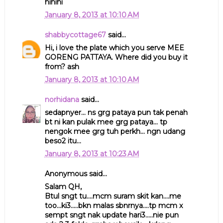
hihihi
January 8, 2013 at 10:10 AM
shabbycottage67
said...
Hi, i love the plate which you serve MEE
GORENG PATTAYA. Where did you buy it
from? ash
January 8, 2013 at 10:10 AM
norhidana
said...
sedapnyer... ns grg pataya pun tak penah
bt ni kan pulak mee grg pataya... tp
nengok mee grg tuh perkh... ngn udang
beso2 itu...
January 8, 2013 at 10:23 AM
Anonymous said...
Salam QH,
Btul sngt tu....mcm suram skit kan....me
too...ki3.....bkn malas sbnrnya....tp mcm x
sempt sngt nak update hari3.....nie pun