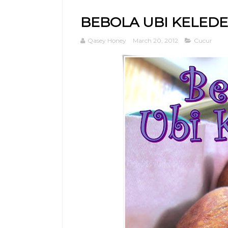
BEBOLA UBI KELED
Qasey Honey
March 20, 2012
Cucur