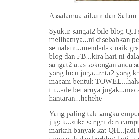
Assalamualaikum dan Salam S
Syukur sangat2 bile blog QH
melihatnya...ni disebabkan p
semalam...mendadak naik gra
blog dan FB...kira hari ni dal
sangat2 atas sokongan anda s
yang lucu juga...rata2 yang 
macam bentuk TOWEL...hahaha
tu...ade benarnya jugak...ma
hantaran...hehehe
Yang paling tak sangka empu
jugak...suka sangat dan campur
markah banyak kat QH...jadi 
memasak dan berblog lagi...