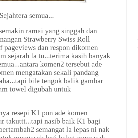
ejahtera semua...
 semakin ramai yang singgah dan
enangan Strawberry Swiss Roll
f pageviews dan respon dikomen
am sejarah la tu...terima kasih banyak
emua...antara komen2 tersebut ade
komen mengatakan sekali pandang
...tapi bile tengok balik gambar
cam towel digubah untuk
nya resepi K1 pon ade komen
 takuttt...tapi nasib baik K1 bagi
bertambah2 semangat la lepas ni nak
untuk mengasah lagi bakat memasak