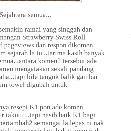
ejahtera semua...
 semakin ramai yang singgah dan
enangan Strawberry Swiss Roll
f pageviews dan respon dikomen
am sejarah la tu...terima kasih banyak
emua...antara komen2 tersebut ade
komen mengatakan sekali pandang
...tapi bile tengok balik gambar
cam towel digubah untuk
nya resepi K1 pon ade komen
 takuttt...tapi nasib baik K1 bagi
bertambah2 semangat la lepas ni nak
untuk mengasah lagi bakat memasak