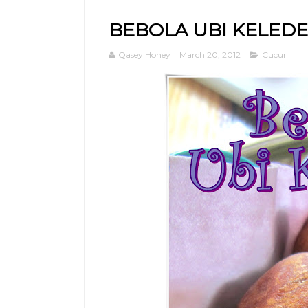
BEBOLA UBI KELED
Qasey Honey
March 20, 2012
Cucur