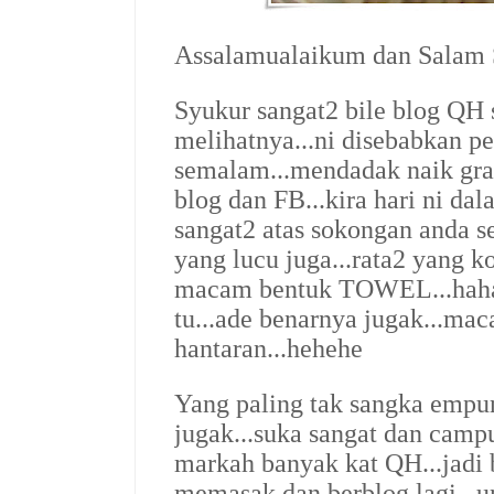
Assalamualaikum dan Salam S
Syukur sangat2 bile blog QH
melihatnya...ni disebabkan p
semalam...mendadak naik gra
blog dan FB...kira hari ni dal
sangat2 atas sokongan anda s
yang lucu juga...rata2 yang 
macam bentuk TOWEL...hahaha
tu...ade benarnya jugak...ma
hantaran...hehehe
Yang paling tak sangka empu
jugak...suka sangat dan campur
markah banyak kat QH...jadi 
memasak dan berblog lagi...