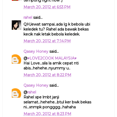
tempting right now :)
March 20, 2012 at 6:53 PM
rahel
said...
QH,lewat sampai..ada lg k bebola ubi
keledek tu? Rahel ada bawak bekas
kecik nak letak bebola keledek.
March 20, 2012 at 7:14 PM
Qasey Honey
said...
@
♥LOVE2COOK MALAYSIA♥
Hai Love...sila la amik cepat nti
abis...hehehe..nyummy u..
March 20, 2012 at 8:22 PM
Qasey Honey
said...
@
rahel
Rahel xpe lmbt janji
selamat...hehehe...btul ker bwk bekas
ni...xnmpk pongggg...hahaha
March 20, 2012 at 8:23 PM