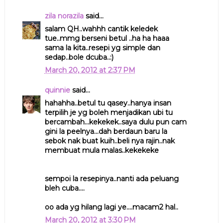
zila norazila
said...
salam QH..wahhh cantik keledek
tue..mmg berseni betul ..ha ha haaa
sama la kita..resepi yg simple dan
sedap..bole dcuba..:)
March 20, 2012 at 2:37 PM
quinnie
said...
hahahha..betul tu qasey..hanya insan
terpilih je yg boleh menjadikan ubi tu
bercambah...kekekek..saya dulu pun cam
gini la peelnya...dah berdaun baru la
sebok nak buat kuih..beli nya rajin..nak
membuat mula malas..kekekeke
sempoi la resepinya..nanti ada peluang
bleh cuba....
oo ada yg hilang lagi ye....macam2 hal..
March 20, 2012 at 3:30 PM