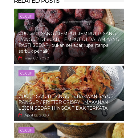
RELATED POSTS
app
CUCUR
CUCUR PISANG / JEMPUT JEMPUT PISANG
RANGUP DI LUAR, LEMBUT DI DALAM YANG
PASTI SEDAP...bukan sekadar rupa (tanpa
serbuk penaik)
May 07, 2020
CUCUR
CUCUR SAYUR RANGUP / BAKWAN SAYUR
RANGUP / FRITTER CRISPY ...MAKANAN
LEJEN SEDAP HINGGA TIDAK TERKATA
April 12, 2020
CUCUR