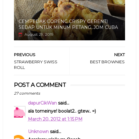
CEMPEDAK GORENG CRISPY GERENTI
SEDAP UNTUK MINUM PETANG..JOM CUBA
August 29, 2019
PREVIOUS
NEXT
STRAWBERRY SWISS
BEST BROWNIES
ROLL
POST A COMMENT
27 comments
dapurCikWan
said...
ala tomeinye! boolat2.. gtew.. =)
March 20, 2012 at 1:15 PM
Unknown
said...