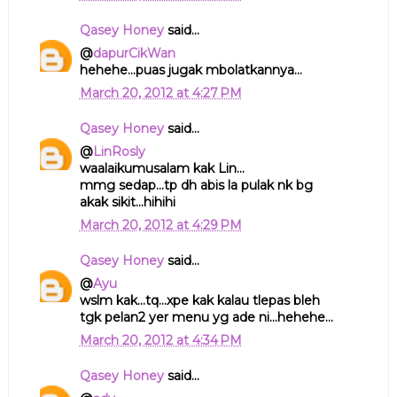
Qasey Honey
said...
@
dapurCikWan
hehehe...puas jugak mbolatkannya...
March 20, 2012 at 4:27 PM
Qasey Honey
said...
@
LinRosly
waalaikumusalam kak Lin...
mmg sedap...tp dh abis la pulak nk bg
akak sikit...hihihi
March 20, 2012 at 4:29 PM
Qasey Honey
said...
@
Ayu
wslm kak...tq...xpe kak kalau tlepas bleh
tgk pelan2 yer menu yg ade ni...hehehe...
March 20, 2012 at 4:34 PM
Qasey Honey
said...