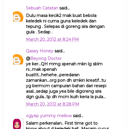
Sebuah Catatan
said...
Dulu masa kecik2 mak buat bebola
keledek ni cuma guna keledek dan
tepung . Selepas di goreng sira dengan
gula . Sedap .
March 20, 2012 at 8:24 PM
Qasey Honey
said...
@
Beyong Doctor
ye ker...QH mmg xpenah mkn lg sblm
ni...mak xpenah
buattt...hehehe...peredaran
zamankan...org pon dh smkin kreatif...tu
yg bermcm campuran bahan dari resepi
asal...sedap juga yea bile digoreng sira
dgn gula...tp dh mcm kuih keria la pula...
March 20, 2012 at 8:28 PM
ogyep yummy mellow
said...
Salam perkenalan.. First time got to
know about d keledek ball.. Macam cucur