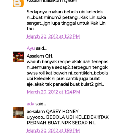
Assalamualaikum Qaseh
Sedapnya makan bebola ubi keledek
ni...buat minum2 petang...Kak Lin suka
sangat...jgn lupa tinggal untuk Kak Lin
tau...
March 20, 2012 at 1:22 PM
Ayu
said...
Assalam QH,
waduh banyak recipe akak dah terlepas
ni..semuanya sedap2..terpegun tengok
swiss roll kat bawah ni..cantiklah..bebola
ubi keledek ni pun cantik juga bulat
aje..akak tak panadai buat bulat2 gini..
March 20, 2012 at 1:24 PM
ady
said...
as-salam QASEY HONEY
uiyyooo.. BEBOLA UBI KELEDEK !!!TAK
PERNAH BUAT..NPK SEDAP NI..
March 20, 2012 at 1:59 PM