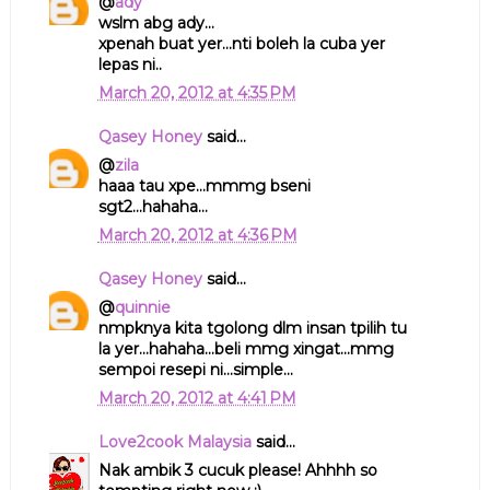
@
ady
wslm abg ady...
xpenah buat yer...nti boleh la cuba yer
lepas ni..
March 20, 2012 at 4:35 PM
Qasey Honey
said...
@
zila
haaa tau xpe...mmmg bseni
sgt2...hahaha...
March 20, 2012 at 4:36 PM
Qasey Honey
said...
@
quinnie
nmpknya kita tgolong dlm insan tpilih tu
la yer...hahaha...beli mmg xingat...mmg
sempoi resepi ni...simple...
March 20, 2012 at 4:41 PM
Love2cook Malaysia
said...
Nak ambik 3 cucuk please! Ahhhh so