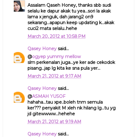
Assalam Qaseh Honey, thanks sbb sudi
selalu ke dapur akak tu yea...sori la akak
lama x jenguk, dah jarang2 on9
sekarang...apapun keep updating k...akak
cuci2 mata selalu..hehe
March 20, 2012 at 10:58 PM
Qasey Honey
said...
@
ogyep yummy mellow
slm perkenalan juga...ye ker ade cekodok
pisang...jap lg kita ke sna pula yer...
March 21, 2012 at 9:17 AM
Qasey Honey
said...
@
ASMAH YUSOF
hahaha...tau xpe..boleh tnm semula
ker??? penyakit M xleh nk hilang lg...tu yg
jd gitewwww...hehehe
March 21, 2012 at 9:19 AM
Qasey Honey
said...