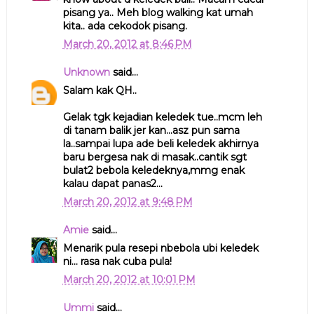
pisang ya.. Meh blog walking kat umah
kita.. ada cekodok pisang.
March 20, 2012 at 8:46 PM
Unknown
said...
Salam kak QH..
Gelak tgk kejadian keledek tue..mcm leh
di tanam balik jer kan...asz pun sama
la..sampai lupa ade beli keledek akhirnya
baru bergesa nak di masak..cantik sgt
bulat2 bebola keledeknya,mmg enak
kalau dapat panas2...
March 20, 2012 at 9:48 PM
Amie
said...
Menarik pula resepi nbebola ubi keledek
ni... rasa nak cuba pula!
March 20, 2012 at 10:01 PM
Ummi
said...