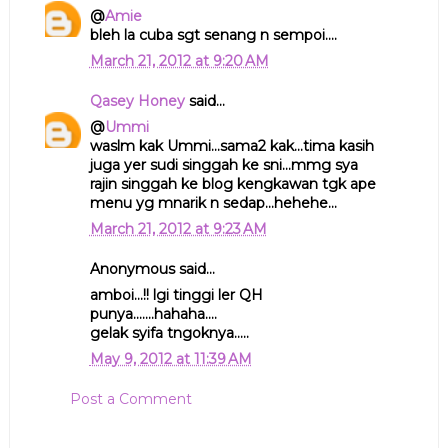
@
Amie
bleh la cuba sgt senang n sempoi....
March 21, 2012 at 9:20 AM
Qasey Honey
said...
@
Ummi
waslm kak Ummi...sama2 kak...tima kasih
juga yer sudi singgah ke sni...mmg sya
rajin singgah ke blog kengkawan tgk ape
menu yg mnarik n sedap...hehehe...
March 21, 2012 at 9:23 AM
Anonymous said...
amboi...!! lgi tinggi ler QH
punya.......hahaha....
gelak syifa tngoknya.....
May 9, 2012 at 11:39 AM
Post a Comment