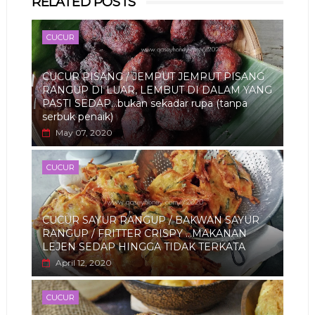
RELATED POSTS
app
CUCUR
CUCUR PISANG / JEMPUT JEMPUT PISANG
RANGUP DI LUAR, LEMBUT DI DALAM YANG
PASTI SEDAP...bukan sekadar rupa (tanpa
serbuk penaik)
May 07, 2020
CUCUR
CUCUR SAYUR RANGUP / BAKWAN SAYUR
RANGUP / FRITTER CRISPY ...MAKANAN
LEJEN SEDAP HINGGA TIDAK TERKATA
April 12, 2020
CUCUR