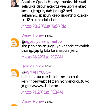
Assalam Qaseh Honey, thanks sbb sudi
selalu ke dapur akak tu yea...sori la akak
lama x jenguk, dah jarang2 on9
sekarang...apapun keep updating k...akak
cuci2 mata selalu..hehe
March 20, 2012 at 10:58 PM
Qasey Honey
said...
@
ogyep yummy mellow
slm perkenalan juga...ye ker ade cekodok
pisang...jap lg kita ke sna pula yer...
March 21, 2012 at 9:17 AM
Qasey Honey
said...
@
ASMAH YUSOF
hahaha...tau xpe..boleh tnm semula
ker??? penyakit M xleh nk hilang lg...tu yg
jd gitewwww...hehehe
March 21, 2012 at 9:19 AM
Qasey Honey
said...