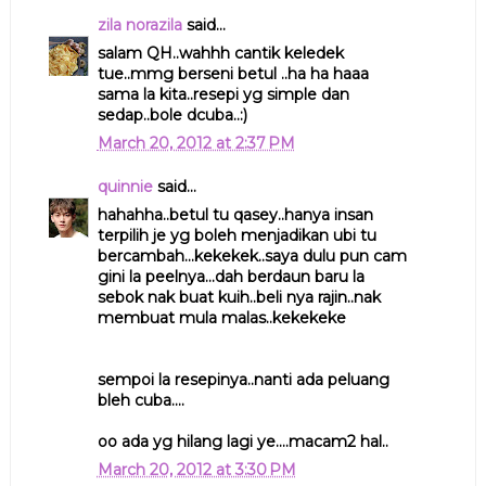
zila norazila
said...
salam QH..wahhh cantik keledek
tue..mmg berseni betul ..ha ha haaa
sama la kita..resepi yg simple dan
sedap..bole dcuba..:)
March 20, 2012 at 2:37 PM
quinnie
said...
hahahha..betul tu qasey..hanya insan
terpilih je yg boleh menjadikan ubi tu
bercambah...kekekek..saya dulu pun cam
gini la peelnya...dah berdaun baru la
sebok nak buat kuih..beli nya rajin..nak
membuat mula malas..kekekeke
sempoi la resepinya..nanti ada peluang
bleh cuba....
oo ada yg hilang lagi ye....macam2 hal..
March 20, 2012 at 3:30 PM