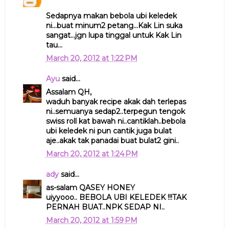
Sedapnya makan bebola ubi keledek
ni...buat minum2 petang...Kak Lin suka
sangat...jgn lupa tinggal untuk Kak Lin
tau...
March 20, 2012 at 1:22 PM
Ayu
said...
Assalam QH,
waduh banyak recipe akak dah terlepas
ni..semuanya sedap2..terpegun tengok
swiss roll kat bawah ni..cantiklah..bebola
ubi keledek ni pun cantik juga bulat
aje..akak tak panadai buat bulat2 gini..
March 20, 2012 at 1:24 PM
ady
said...
as-salam QASEY HONEY
uiyyooo.. BEBOLA UBI KELEDEK !!!TAK
PERNAH BUAT..NPK SEDAP NI..
March 20, 2012 at 1:59 PM