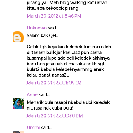
pisang ya.. Meh blog walking kat umah
kita.. ada cekodok pisang.
March 20, 2012 at 8:46 PM
Unknown
said...
Salam kak QH..
Gelak tgk kejadian keledek tue..mcm leh
di tanam balik jer kan...asz pun sama
la..sampai lupa ade beli keledek akhirnya
baru bergesa nak di masak..cantik sgt
bulat2 bebola keledeknya,mmg enak
kalau dapat panas2...
March 20, 2012 at 9:48 PM
Amie
said...
Menarik pula resepi nbebola ubi keledek
ni... rasa nak cuba pula!
March 20, 2012 at 10:01 PM
Ummi
said...