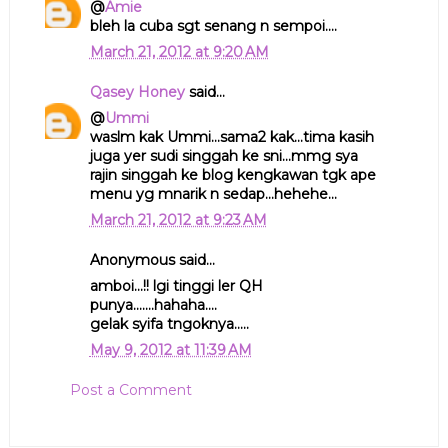
@
Amie
bleh la cuba sgt senang n sempoi....
March 21, 2012 at 9:20 AM
Qasey Honey
said...
@
Ummi
waslm kak Ummi...sama2 kak...tima kasih
juga yer sudi singgah ke sni...mmg sya
rajin singgah ke blog kengkawan tgk ape
menu yg mnarik n sedap...hehehe...
March 21, 2012 at 9:23 AM
Anonymous said...
amboi...!! lgi tinggi ler QH
punya.......hahaha....
gelak syifa tngoknya.....
May 9, 2012 at 11:39 AM
Post a Comment