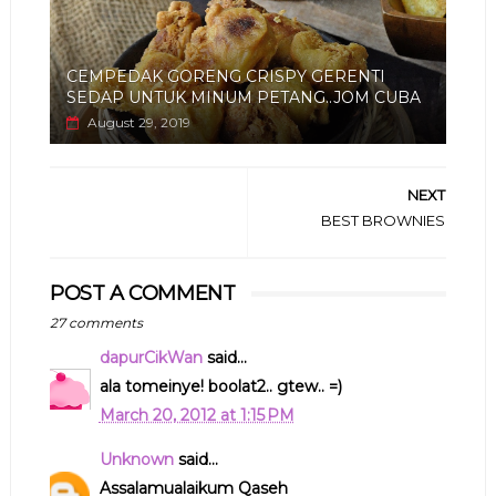
CEMPEDAK GORENG CRISPY GERENTI
SEDAP UNTUK MINUM PETANG..JOM CUBA
August 29, 2019
NEXT
BEST BROWNIES
POST A COMMENT
27 comments
dapurCikWan
said...
ala tomeinye! boolat2.. gtew.. =)
March 20, 2012 at 1:15 PM
Unknown
said...
Assalamualaikum Qaseh