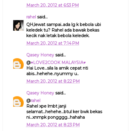
March 20, 2012 at 6:53 PM
rahel
said...
QH,lewat sampai..ada lg k bebola ubi
keledek tu? Rahel ada bawak bekas
kecik nak letak bebola keledek.
March 20, 2012 at 7:14 PM
Qasey Honey
said...
@
♥LOVE2COOK MALAYSIA♥
Hai Love...sila la amik cepat nti
abis...hehehe..nyummy u..
March 20, 2012 at 8:22 PM
Qasey Honey
said...
@
rahel
Rahel xpe lmbt janji
selamat...hehehe...btul ker bwk bekas
ni...xnmpk pongggg...hahaha
March 20, 2012 at 8:23 PM