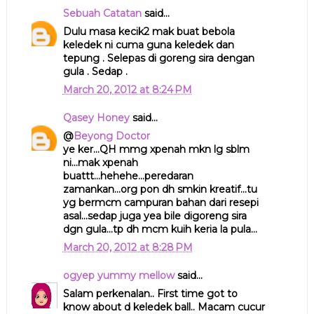
Sebuah Catatan
said...
Dulu masa kecik2 mak buat bebola
keledek ni cuma guna keledek dan
tepung . Selepas di goreng sira dengan
gula . Sedap .
March 20, 2012 at 8:24 PM
Qasey Honey
said...
@
Beyong Doctor
ye ker...QH mmg xpenah mkn lg sblm
ni...mak xpenah
buattt...hehehe...peredaran
zamankan...org pon dh smkin kreatif...tu
yg bermcm campuran bahan dari resepi
asal...sedap juga yea bile digoreng sira
dgn gula...tp dh mcm kuih keria la pula...
March 20, 2012 at 8:28 PM
ogyep yummy mellow
said...
Salam perkenalan.. First time got to
know about d keledek ball.. Macam cucur