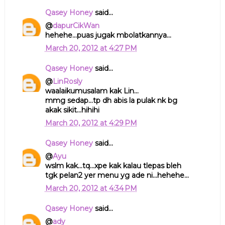
Qasey Honey
said...
@
dapurCikWan
hehehe...puas jugak mbolatkannya...
March 20, 2012 at 4:27 PM
Qasey Honey
said...
@
LinRosly
waalaikumusalam kak Lin...
mmg sedap...tp dh abis la pulak nk bg
akak sikit...hihihi
March 20, 2012 at 4:29 PM
Qasey Honey
said...
@
Ayu
wslm kak...tq...xpe kak kalau tlepas bleh
tgk pelan2 yer menu yg ade ni...hehehe...
March 20, 2012 at 4:34 PM
Qasey Honey
said...
@
ady