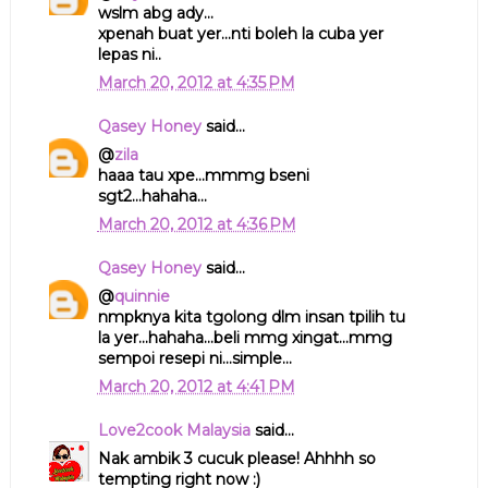
wslm abg ady...
xpenah buat yer...nti boleh la cuba yer
lepas ni..
March 20, 2012 at 4:35 PM
Qasey Honey
said...
@
zila
haaa tau xpe...mmmg bseni
sgt2...hahaha...
March 20, 2012 at 4:36 PM
Qasey Honey
said...
@
quinnie
nmpknya kita tgolong dlm insan tpilih tu
la yer...hahaha...beli mmg xingat...mmg
sempoi resepi ni...simple...
March 20, 2012 at 4:41 PM
Love2cook Malaysia
said...
Nak ambik 3 cucuk please! Ahhhh so
tempting right now :)