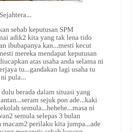
ejahtera...
2kan sebab keputusan SPM
ai adik2 kita yang tak lena tido
an ibubapanya kan...mesti kecut
 mesti mereka mendapat keputusan
ucapkan atas usaha anda selama ni
rjaya tu...gandakan lagi usaha tu
i pula...
dulu berada dalam situasi yang
ntan...seram sejuk pon ade...kaki
sekolah semula...hehehe...masa ni
wan2 semula selepas 3 bulan
la macam2 perilaku kita jumpa...ade
 yang menangis sebab kurang