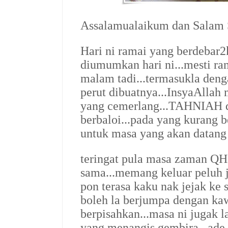
Assalamualaikum dan Salam S
Hari ni ramai yang berdebar
diumumkan hari ni...mesti ram
malam tadi...termasukla deng
perut dibuatnya...InsyaAllah
yang cemerlang...
TAHNIAH di
berbaloi...
pada yang kurang be
untuk masa yang akan datang n
teringat pula masa zaman QH 
sama...memang keluar peluh ja
pon terasa kaku nak jejak ke 
boleh la berjumpa dengan ka
berpisahkan...masa ni jugak 
yang menangis gembira...ade