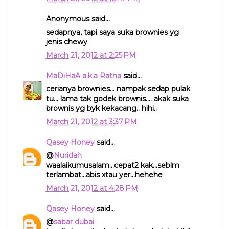
Anonymous said...
sedapnya, tapi saya suka brownies yg
jenis chewy
March 21, 2012 at 2:25 PM
MaDiHaA a.k.a Ratna
said...
cerianya brownies... nampak sedap pulak
tu... lama tak godek brownis.... akak suka
brownis yg byk kekacang.. hihi..
March 21, 2012 at 3:37 PM
Qasey Honey
said...
@
Nuridah
waalaikumusalam...cepat2 kak...seblm
terlambat...abis xtau yer...hehehe
March 21, 2012 at 4:28 PM
Qasey Honey
said...
@
sabar dubai