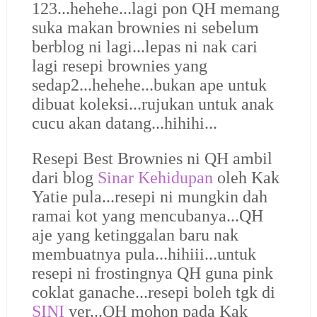
123...hehehe...lagi pon QH memang
suka makan brownies ni sebelum
berblog ni lagi...lepas ni nak cari
lagi resepi brownies yang
sedap2...hehehe...bukan ape untuk
dibuat koleksi...rujukan untuk anak
cucu akan datang...hihihi...
Resepi Best Brownies ni QH ambil
dari blog
Sinar Kehidupan
oleh Kak
Yatie pula...resepi ni mungkin dah
ramai kot yang mencubanya...QH
aje yang ketinggalan baru nak
membuatnya pula...hihiii...
untuk
resepi ni frostingnya QH guna pink
coklat ganache...resepi boleh tgk di
SINI
yer...
QH mohon pada Kak