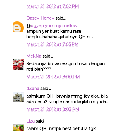
March 21, 2012 at 7:02 PM
Qasey Honey
said...
@
ogyep yummy mellow
ampun yer buat kamu rasa
begitu...hahaha...jahatnye QH ni...
March 21, 2012 at 7:05 PM
MekNa
said...
Sedapnya browniess..jon tukar dengan
roti bleh????
March 21, 2012 at 8:00 PM
dZana
said...
aslmkum QH.. brwnis mmg fav akk.. bila
ada deco2 simple camni lagilah mgoda..
March 21, 2012 at 8:03 PM
Liza
said...
salam QH...nmpk best betul la tgk