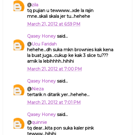
@
zila
tq pujian u tewwww...xde la rajin
mne..skali skala jer tu...hehehe
March 21, 2012 at 6:59 PM
Qasey Honey
said...
@
Ucu Faridah
hehehe...dh suka mkn brownies kak kena
la buat juga...cukup ke kak 3 slice tu???
amik la lebihhhh..hihihi
March 21, 2012 at 7:00 PM
Qasey Honey
said...
@
Nieza
tertarik n ditarik yer...hehehe...
March 21, 2012 at 7:01 PM
Qasey Honey
said...
@
quinnie
tq dear...kita pon suka kaler pink
tewww...hihihi