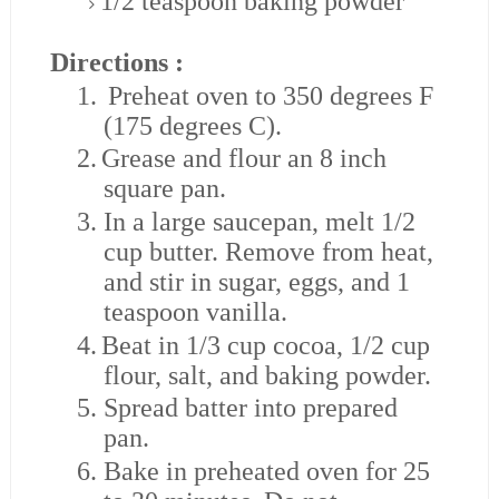
1/2 teaspoon baking powder
Directions :
1.
Preheat oven to 350 degrees F
(175 degrees C).
2.
Grease and flour an 8 inch
square pan.
3.
In a large saucepan, melt 1/2
cup butter. Remove from heat,
and stir in sugar, eggs, and 1
teaspoon vanilla.
4.
Beat in 1/3 cup cocoa, 1/2 cup
flour, salt, and baking powder.
5.
Spread batter into prepared
pan.
6.
Bake in preheated oven for 25