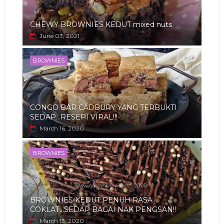
CHEWY BROWNIES KEDUT mixed nuts
June 03, 2021
BROWNIES
CONGO BAR CADBURY YANG TERBUKTI
SEDAP...RESEPI VIRAL!!!
March 16, 2020
BROWNIES
BROWNIES KEDUT PENUH RASA
COKLAT...SEDAP BAGAI NAK PENGSAN!!
March 13, 2020