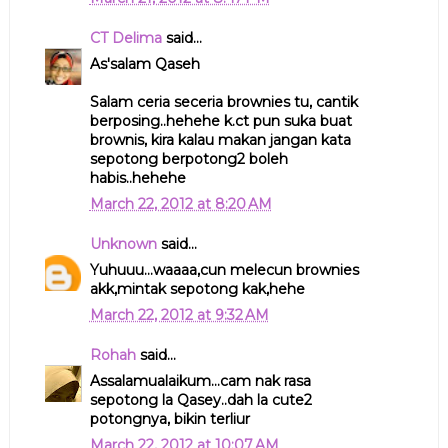
CT Delima
said...
As'salam Qaseh
Salam ceria seceria brownies tu, cantik
berposing..hehehe k.ct pun suka buat
brownis, kira kalau makan jangan kata
sepotong berpotong2 boleh
habis..hehehe
March 22, 2012 at 8:20 AM
Unknown
said...
Yuhuuu...waaaa,cun melecun brownies
akk,mintak sepotong kak,hehe
March 22, 2012 at 9:32 AM
Rohah
said...
Assalamualaikum...cam nak rasa
sepotong la Qasey..dah la cute2
potongnya, bikin terliur
March 22, 2012 at 10:07 AM