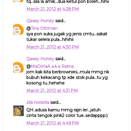
tq...sila la amik...dua ketul pon boleh...hihii
March 21, 2012 at 4:28 PM
Qasey Honey
said...
@
Tina Othman
sya pon suka jugak yg jenis cmtu...sskali
tukar selera pula...hihihii
March 21, 2012 at 4:30 PM
Qasey Honey
said...
@
MaDiHaA a.k.a Ratna
jom kak kita berbrownies...mula mmg nk
bubuh kekacang tp xde stok pula...tu yg
kosong tu..hehehe
March 21, 2012 at 4:31 PM
zila norazila
said...
QH..aduss kamu mmg rajin ler...jatuh
cinta tengok pink2 color tue..sedapppp:)
March 21, 2012 at 4:49 PM