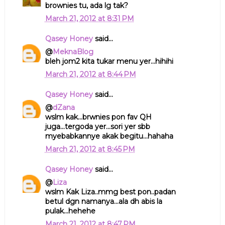
brownies tu, ada lg tak?
March 21, 2012 at 8:31 PM
Qasey Honey
said...
@
MeknaBlog
bleh jom2 kita tukar menu yer...hihihi
March 21, 2012 at 8:44 PM
Qasey Honey
said...
@
dZana
wslm kak...brwnies pon fav QH
juga...tergoda yer...sori yer sbb
myebabkannye akak begitu...hahaha
March 21, 2012 at 8:45 PM
Qasey Honey
said...
@
Liza
wslm Kak Liza..mmg best pon..padan
betul dgn namanya...ala dh abis la
pulak...hehehe
March 21, 2012 at 8:47 PM