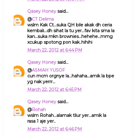
Qasey Honey
said...
@
CT Delima
wslm Kak Ct...suka QH bile akak dh ceria
kembali...dh sihat la tu yer...fav kita sma la
kan...suka mkn brownies...hehehe...mmg
xcukup spotong pon kak..hihihi
March 22, 2012 at 6:44 PM
Qasey Honey
said...
@
ASMAH YUSOF
cun mcm orgnye la...hahaha...amik la bpe
yg nak yerrr...
March 22, 2012 at 6:45 PM
Qasey Honey
said...
@
Rohah
wslm Rohah...alamak tliur yer...amik la
rasa 1 aje yer..
March 22, 2012 at 6:46 PM