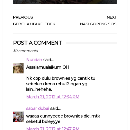
PREVIOUS
NEXT
BEBOLA UBI KELEDEK
NASI GORENG SOS
POST A COMMENT
30 comments
Nuridah
said...
Assalamualaikum QH
Nk cop dulu brownies yg cantik tu
sebelum kena rebut2 ngan yg
lain...hehehe.
March 21, 2012 at 12:34 PM
sabar dubai
said...
waaaa cunnyeeee brownies die..mtk
seketul boleyyye
March 21, 2012 at 12:47 PM