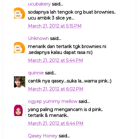
ucubakery
said...
sodapnya lah tengok org buat brownies..
ucu ambik 3 slice ye...
March 21, 2012 at 5:15 PM
Unknown
said...
menarik dan tertarik tgk brownies ni
.sedapnya kalau dapat rasa ni:)
March 21, 2012 at 5:44 PM
quinnie
said...
cantik nya qasey...suka la...warna pink..:)
March 21, 2012 at 6:02 PM
ogyep yummy mellow
said...
yang paling mengancam is d pink..
tertarik & menarik..
March 21, 2012 at 6:44 PM
Qasey Honey
said...