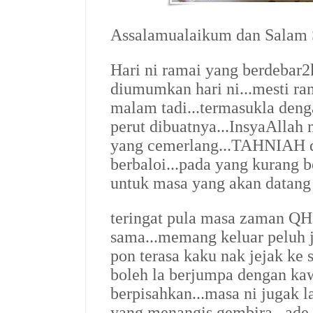
Assalamualaikum dan Salam S
Hari ni ramai yang berdebar
diumumkan hari ni...mesti ram
malam tadi...termasukla deng
perut dibuatnya...InsyaAllah
yang cemerlang...
TAHNIAH di
berbaloi...
pada yang kurang be
untuk masa yang akan datang n
teringat pula masa zaman QH 
sama...memang keluar peluh ja
pon terasa kaku nak jejak ke 
boleh la berjumpa dengan ka
berpisahkan...masa ni jugak 
yang menangis gembira...ade