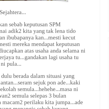
ejahtera...
2kan sebab keputusan SPM
ai adik2 kita yang tak lena tido
an ibubapanya kan...mesti kecut
 mesti mereka mendapat keputusan
ucapkan atas usaha anda selama ni
rjaya tu...gandakan lagi usaha tu
i pula...
dulu berada dalam situasi yang
ntan...seram sejuk pon ade...kaki
sekolah semula...hehehe...masa ni
wan2 semula selepas 3 bulan
la macam2 perilaku kita jumpa...ade
 yang menangis sebab kurang