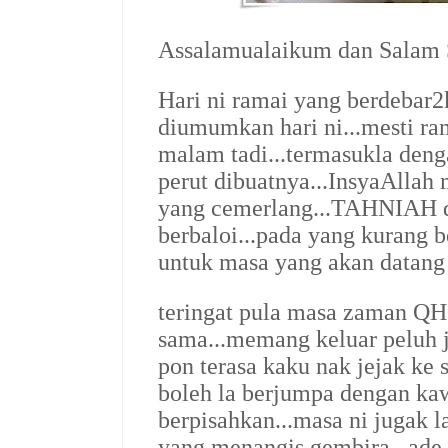
Assalamualaikum dan Salam S
Hari ni ramai yang berdebar
diumumkan hari ni...mesti ram
malam tadi...termasukla deng
perut dibuatnya...InsyaAllah
yang cemerlang...
TAHNIAH di
berbaloi...
pada yang kurang be
untuk masa yang akan datang n
teringat pula masa zaman QH 
sama...memang keluar peluh ja
pon terasa kaku nak jejak ke 
boleh la berjumpa dengan ka
berpisahkan...masa ni jugak 
yang menangis gembira...ade