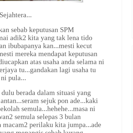
ejahtera...
2kan sebab keputusan SPM
ai adik2 kita yang tak lena tido
an ibubapanya kan...mesti kecut
 mesti mereka mendapat keputusan
ucapkan atas usaha anda selama ni
rjaya tu...gandakan lagi usaha tu
i pula...
dulu berada dalam situasi yang
ntan...seram sejuk pon ade...kaki
sekolah semula...hehehe...masa ni
wan2 semula selepas 3 bulan
la macam2 perilaku kita jumpa...ade
 yang menangis sebab kurang