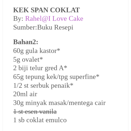
KEK SPAN COKLAT
By:
Rahel@I Love Cake
Sumber:Buku Resepi
Bahan2:
60g gula kastor*
5g ovalet*
2 biji telur gred A*
65g tepung kek/tpg superfine*
1/2 st serbuk penaik*
20ml air
30g minyak masak/mentega cair
1 st esen vanila
1 sb coklat emulco