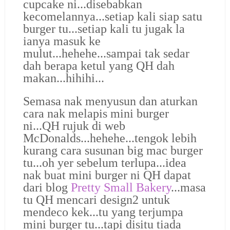
cupcake ni...disebabkan
kecomelannya...setiap kali siap satu
burger tu...setiap kali tu jugak la
ianya masuk ke
mulut...hehehe...sampai tak sedar
dah berapa ketul yang QH dah
makan...hihihi...
Semasa nak menyusun dan aturkan
cara nak melapis mini burger
ni...QH rujuk di web
McDonalds...hehehe...tengok lebih
kurang cara susunan big mac burger
tu...oh yer sebelum terlupa...idea
nak buat mini burger ni QH dapat
dari blog
Pretty Small Bakery
...masa
tu QH mencari design2 untuk
mendeco kek...tu yang terjumpa
mini burger tu...tapi disitu tiada