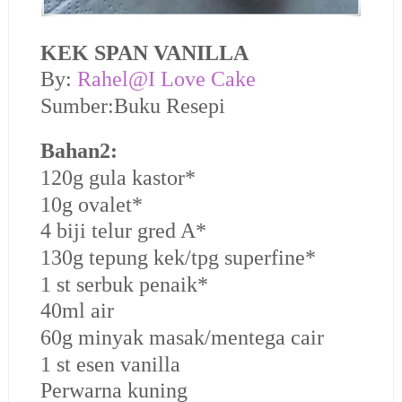
KEK SPAN VANILLA
By:
Rahel@I Love Cake
Sumber:Buku Resepi
Bahan2:
120g gula kastor*
10g ovalet*
4 biji telur gred A*
130g tepung kek/tpg superfine*
1 st serbuk penaik*
40ml air
60g minyak masak/mentega cair
1 st esen vanilla
Perwarna kuning