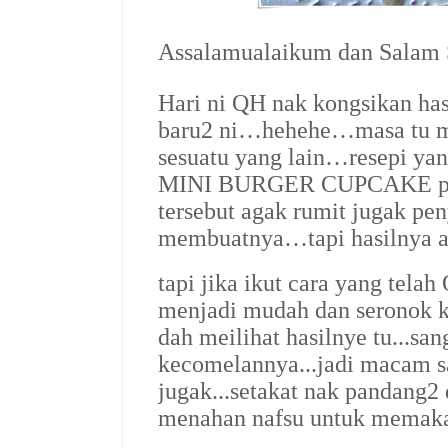
Assalamualaikum dan Salam
Hari ni QH nak kongsikan ha
baru2 ni…hehehe…masa tu mo
sesuatu yang lain…resepi yan
MINI BURGER CUPCAKE pul
tersebut agak rumit jugak pe
membuatnya…tapi hasilnya 
tapi jika ikut cara yang tel
menjadi mudah dan seronok k
dah meilihat hasilnye tu...sa
kecomelannya...jadi macam s
jugak...setakat nak pandang2 d
menahan nafsu untuk memakan