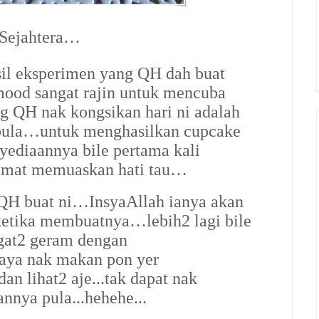
 Sejahtera…
sil eksperimen yang QH dah buat
od sangat rajin untuk mencuba
g QH nak kongsikan hari ni adalah
a…untuk menghasilkan cupcake
nyediaannya bile pertama kali
amat memuaskan hati tau…
ah QH buat ni…InsyaAllah ianya akan
etika membuatnya…lebih2 lagi bile
ngat2 geram dengan
aya nak makan pon yer
an lihat2 aje...tak dapat nak
nya pula...hehehe...