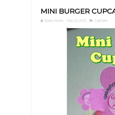
MINI BURGER CUPC
Qasey Honey
May 22, 2012
Cupcake