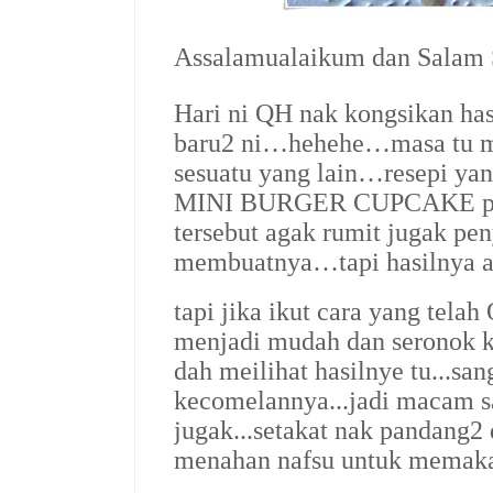
Assalamualaikum dan Salam
Hari ni QH nak kongsikan ha
baru2 ni…hehehe…masa tu mo
sesuatu yang lain…resepi yan
MINI BURGER CUPCAKE pul
tersebut agak rumit jugak pe
membuatnya…tapi hasilnya 
tapi jika ikut cara yang tel
menjadi mudah dan seronok k
dah meilihat hasilnye tu...sa
kecomelannya...jadi macam s
jugak...setakat nak pandang2 d
menahan nafsu untuk memakan