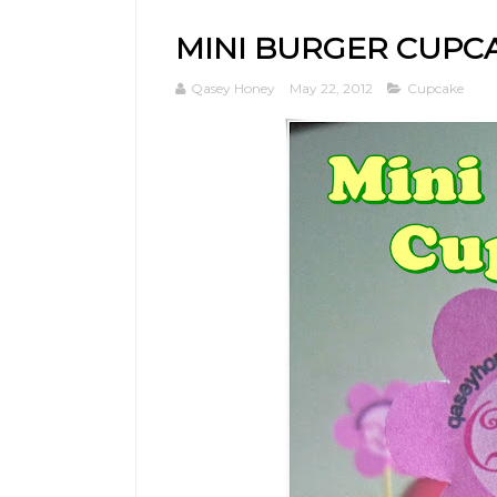
MINI BURGER CUPC
Qasey Honey
May 22, 2012
Cupcake