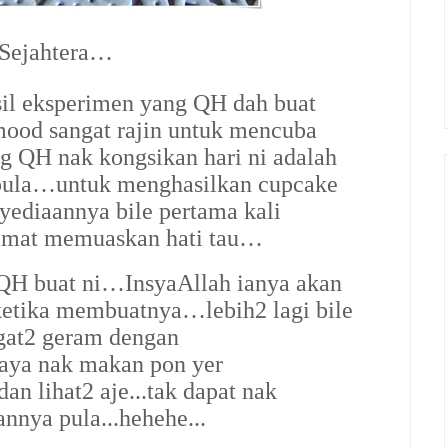
 Sejahtera…
sil eksperimen yang QH dah buat
od sangat rajin untuk mencuba
g QH nak kongsikan hari ni adalah
a…untuk menghasilkan cupcake
nyediaannya bile pertama kali
amat memuaskan hati tau…
ah QH buat ni…InsyaAllah ianya akan
etika membuatnya…lebih2 lagi bile
ngat2 geram dengan
aya nak makan pon yer
an lihat2 aje...tak dapat nak
nya pula...hehehe...