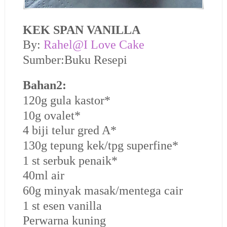
KEK SPAN VANILLA
By:
Rahel@I Love Cake
Sumber:Buku Resepi
Bahan2:
120g gula kastor*
10g ovalet*
4 biji telur gred A*
130g tepung kek/tpg superfine*
1 st serbuk penaik*
40ml air
60g minyak masak/mentega cair
1 st esen vanilla
Perwarna kuning