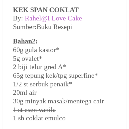
KEK SPAN COKLAT
By:
Rahel@I Love Cake
Sumber:Buku Resepi
Bahan2:
60g gula kastor*
5g ovalet*
2 biji telur gred A*
65g tepung kek/tpg superfine*
1/2 st serbuk penaik*
20ml air
30g minyak masak/mentega cair
1 st esen vanila
1 sb coklat emulco