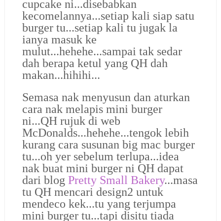
cupcake ni...disebabkan
kecomelannya...setiap kali siap satu
burger tu...setiap kali tu jugak la
ianya masuk ke
mulut...hehehe...sampai tak sedar
dah berapa ketul yang QH dah
makan...hihihi...
Semasa nak menyusun dan aturkan
cara nak melapis mini burger
ni...QH rujuk di web
McDonalds...hehehe...tengok lebih
kurang cara susunan big mac burger
tu...oh yer sebelum terlupa...idea
nak buat mini burger ni QH dapat
dari blog
Pretty Small Bakery
...masa
tu QH mencari design2 untuk
mendeco kek...tu yang terjumpa
mini burger tu...tapi disitu tiada