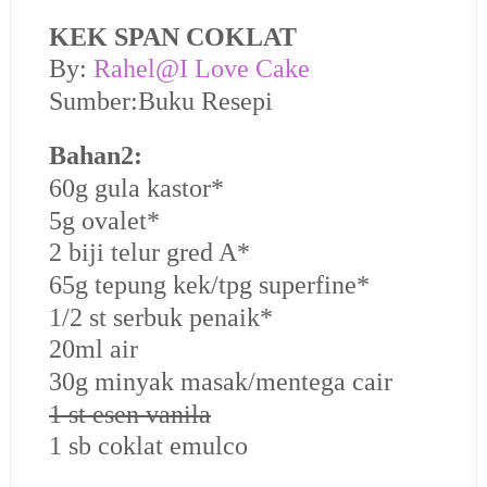
KEK SPAN COKLAT
By:
Rahel@I Love Cake
Sumber:Buku Resepi
Bahan2:
60g gula kastor*
5g ovalet*
2 biji telur gred A*
65g tepung kek/tpg superfine*
1/2 st serbuk penaik*
20ml air
30g minyak masak/mentega cair
1 st esen vanila
1 sb coklat emulco