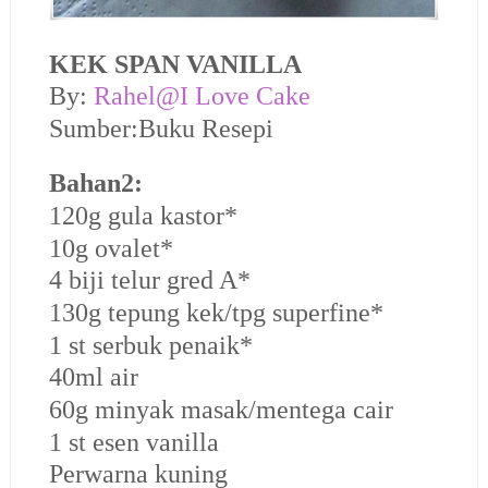
KEK SPAN VANILLA
By:
Rahel@I Love Cake
Sumber:Buku Resepi
Bahan2:
120g gula kastor*
10g ovalet*
4 biji telur gred A*
130g tepung kek/tpg superfine*
1 st serbuk penaik*
40ml air
60g minyak masak/mentega cair
1 st esen vanilla
Perwarna kuning