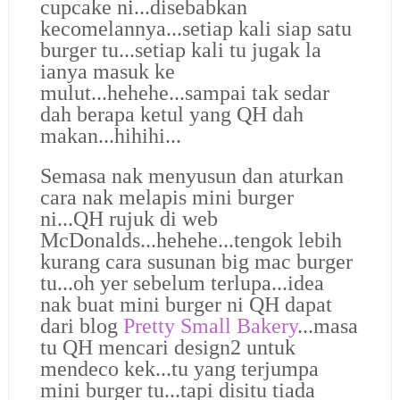
cupcake ni...disebabkan
kecomelannya...setiap kali siap satu
burger tu...setiap kali tu jugak la
ianya masuk ke
mulut...hehehe...sampai tak sedar
dah berapa ketul yang QH dah
makan...hihihi...
Semasa nak menyusun dan aturkan
cara nak melapis mini burger
ni...QH rujuk di web
McDonalds...hehehe...tengok lebih
kurang cara susunan big mac burger
tu...oh yer sebelum terlupa...idea
nak buat mini burger ni QH dapat
dari blog
Pretty Small Bakery
...masa
tu QH mencari design2 untuk
mendeco kek...tu yang terjumpa
mini burger tu...tapi disitu tiada