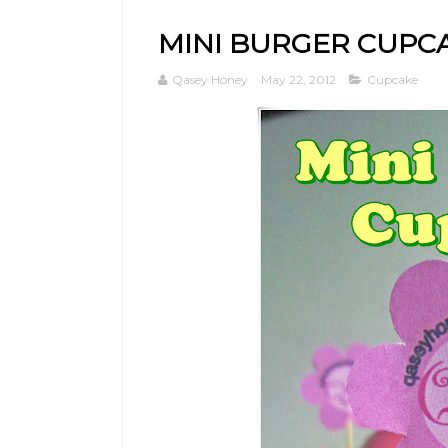
MINI BURGER CUPC
Qasey Honey
May 22, 2012
Cupcake