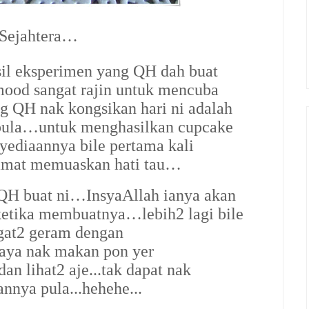
 Sejahtera…
sil eksperimen yang QH dah buat
od sangat rajin untuk mencuba
g QH nak kongsikan hari ni adalah
a…untuk menghasilkan cupcake
nyediaannya bile pertama kali
amat memuaskan hati tau…
ah QH buat ni…InsyaAllah ianya akan
etika membuatnya…lebih2 lagi bile
ngat2 geram dengan
aya nak makan pon yer
an lihat2 aje...tak dapat nak
nya pula...hehehe...