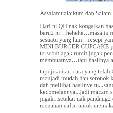
Assalamualaikum dan Salam
Hari ni QH nak kongsikan ha
baru2 ni…hehehe…masa tu mo
sesuatu yang lain…resepi yan
MINI BURGER CUPCAKE pul
tersebut agak rumit jugak pe
membuatnya…tapi hasilnya 
tapi jika ikut cara yang tel
menjadi mudah dan seronok k
dah meilihat hasilnye tu...sa
kecomelannya...jadi macam s
jugak...setakat nak pandang2 d
menahan nafsu untuk memakan