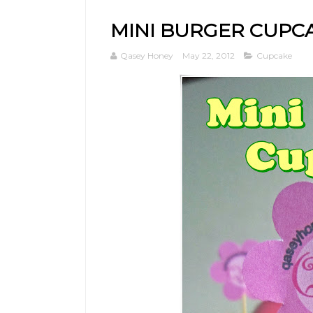
MINI BURGER CUPC
Qasey Honey
May 22, 2012
Cupcake