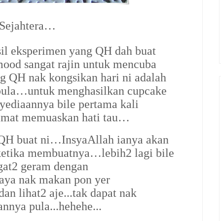
 Sejahtera…
sil eksperimen yang QH dah buat
od sangat rajin untuk mencuba
g QH nak kongsikan hari ni adalah
a…untuk menghasilkan cupcake
nyediaannya bile pertama kali
amat memuaskan hati tau…
ah QH buat ni…InsyaAllah ianya akan
etika membuatnya…lebih2 lagi bile
ngat2 geram dengan
aya nak makan pon yer
an lihat2 aje...tak dapat nak
nya pula...hehehe...