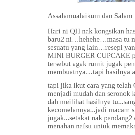
Assalamualaikum dan Salam
Hari ni QH nak kongsikan ha
baru2 ni…hehehe…masa tu mo
sesuatu yang lain…resepi yan
MINI BURGER CUPCAKE pul
tersebut agak rumit jugak pe
membuatnya…tapi hasilnya 
tapi jika ikut cara yang tel
menjadi mudah dan seronok k
dah meilihat hasilnye tu...sa
kecomelannya...jadi macam s
jugak...setakat nak pandang2 d
menahan nafsu untuk memakan