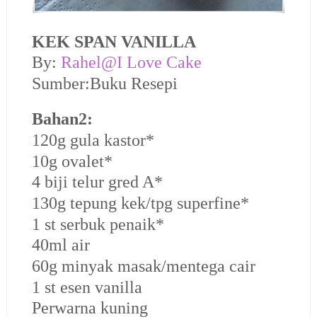
KEK SPAN VANILLA
By:
Rahel@I Love Cake
Sumber:Buku Resepi
Bahan2:
120g gula kastor*
10g ovalet*
4 biji telur gred A*
130g tepung kek/tpg superfine*
1 st serbuk penaik*
40ml air
60g minyak masak/mentega cair
1 st esen vanilla
Perwarna kuning