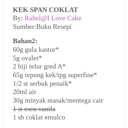
KEK SPAN COKLAT
By:
Rahel@I Love Cake
Sumber:Buku Resepi
Bahan2:
60g gula kastor*
5g ovalet*
2 biji telur gred A*
65g tepung kek/tpg superfine*
1/2 st serbuk penaik*
20ml air
30g minyak masak/mentega cair
1 st esen vanila
1 sb coklat emulco