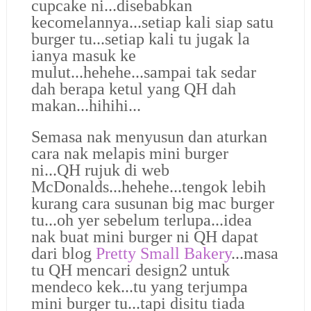
cupcake ni...disebabkan
kecomelannya...setiap kali siap satu
burger tu...setiap kali tu jugak la
ianya masuk ke
mulut...hehehe...sampai tak sedar
dah berapa ketul yang QH dah
makan...hihihi...
Semasa nak menyusun dan aturkan
cara nak melapis mini burger
ni...QH rujuk di web
McDonalds...hehehe...tengok lebih
kurang cara susunan big mac burger
tu...oh yer sebelum terlupa...idea
nak buat mini burger ni QH dapat
dari blog
Pretty Small Bakery
...masa
tu QH mencari design2 untuk
mendeco kek...tu yang terjumpa
mini burger tu...tapi disitu tiada