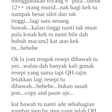
menggunakan loyang 9” pula...untuk
12++ orang murid...nak bagi kek tu
nampak besar sikit dan tak
tinggi...lagi satu senang
bawak...kalau tinggi nanti tak muat
pula kotak kek tu nanti bile dah
bubuh macam2 kat atas kek
tu...hehehe
Ok la jom tengok resepi dibawah tu
yer...walau dah banyak kali gunak
resepi yang sama tapi QH rajin
letakkan lagi resepi tu
dibawah...hehehe...bukan susah
pon...copy and paste aje...
kat bawah tu nanti ade sebahagian
gambar step by step yang telah QH