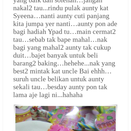
yang baik dan solehah…jangan
nakal2 tau...rindu pulak aunty kat
Syeena…nanti aunty cuti panjang
kita jumpa yer nanti…aunty pon ade
bagi hadiah Ypad tu…main cermat2
tau…sebab tak bape mahal…nak
bagi yang mahal2 aunty tak cukup
duit…bajet banyak untuk beli
barang2 baking…hehehe...nak yang
best2 mintak kat uncle Bai ehhh…
suruh uncle belikan untuk aunty
sekali tau…besday aunty pon tak
lama aje lagi ni...hahaha