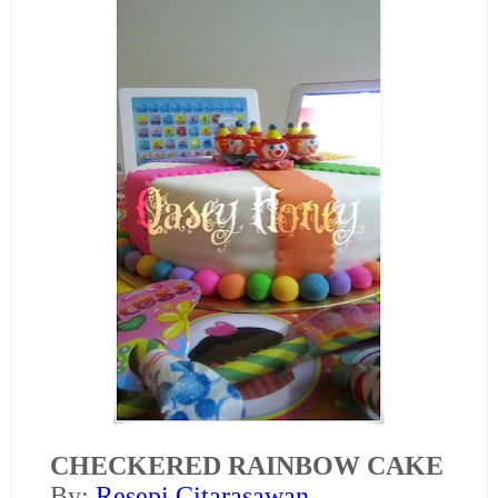
CHECKERED RAINBOW CAKE
B
y:
Resepi Citarasawan