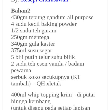
Bahan2
430gm tepung gandum all purpose
4 sudu kecil baking powder
1/2 sudu teh garam
250gm mentega
340gm gula kaster
375ml susu segar
5 biji putih telur suhu bilik
2 sudu teh esen vanila / badam
pewarna
serbuk koko secukupnya (K1
tambah) – QH xletak
400ml whip topping krim - di putar
hingga kembang
(untuk disapu pada setiap lapisan