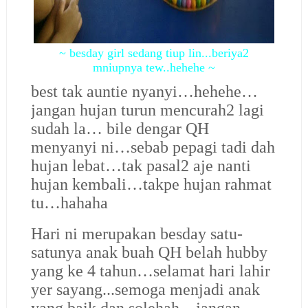
~ besday girl sedang tiup lin...beriya2
mniupnya tew..hehehe ~
best tak auntie nyanyi…hehehe…
jangan hujan turun mencurah2 lagi
sudah la… bile dengar QH
menyanyi ni…sebab pepagi tadi dah
hujan lebat…tak pasal2 aje nanti
hujan kembali…takpe hujan rahmat
tu…hahaha
Hari ni merupakan besday satu-
satunya anak buah QH belah hubby
yang ke 4 tahun…selamat hari lahir
yer sayang...semoga menjadi anak